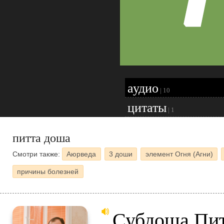
аудио
|
10
цитаты
|
1
питта доша
Смотри также:
Аюрведа
3 доши
элемент Огня (Агни)
причины болезней
Субдоша Пит