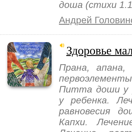
доша (стихи 1.1
Андрей Головин
Здоровье ма
Прана, апана,
первоэлемен
Питта доши у 
у ребенка. Ле
равновесия д
Капхи. Лечен