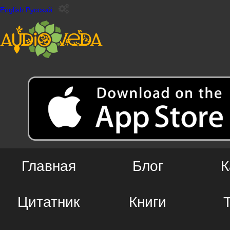
English
Русский
Главная
Блог
К
Цитатник
Книги