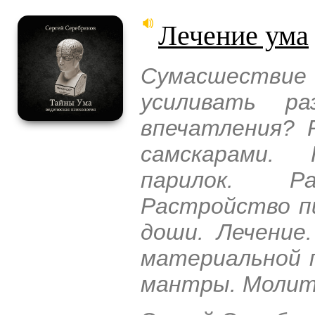
Лечение ума
Сумасшествие
усиливать р
впечатления? 
самскарами. 
парилок. Р
Растройство п
доши. Лечение
материальной п
мантры. Молитв