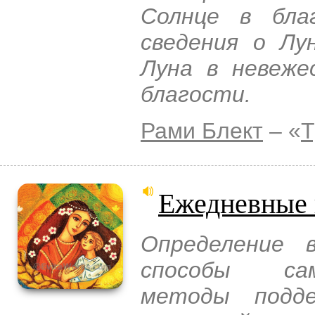
Солнце в бла
сведения о Лу
Луна в невеже
благости.
Рами Блект
– «
Т
Ежедневные 
Определение 
способы сам
методы подде