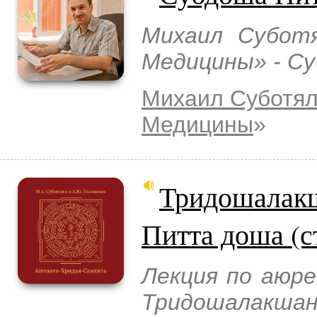
Михаил Суботя
Медицины» - С
Михаил Суботя
Медицины
»
Тридошалакш
Питта доша (с
Лекция по аюре
Тридошалакшан