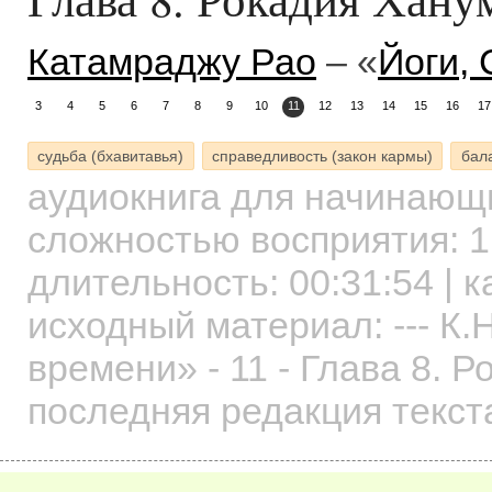
Катамраджу Рао
– «
Йоги,
3
4
5
6
7
8
9
10
11
12
13
14
15
16
17
судьба (бхавитавья)
справедливость (закон кармы)
бал
аудиокнига для начинаю
сложностью восприятия: 1
длительность:
00:31:54
| к
исходный материал: --- К.Н
времени» - 11 - Глава 8. 
последняя редакция текст