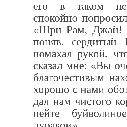
его в таком неу
спокойно попросил
«Шри Рам, Джай! 
поняв, сердитый 
помахал рукой, чт
сказал мне: «Вы о
благочестивым нах
хорошо с нами обо
дал нам чистого ко
пейте буйволино
дураком».