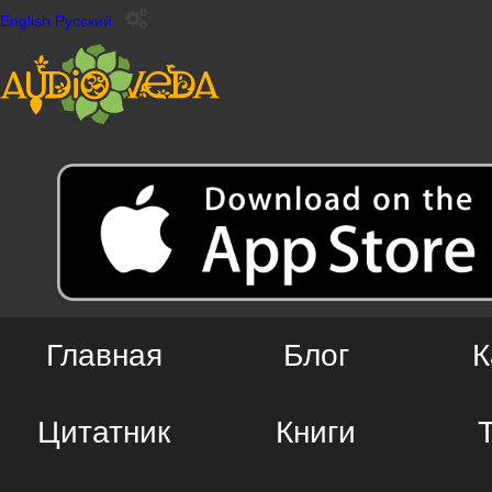
English
Русский
Главная
Блог
К
Цитатник
Книги