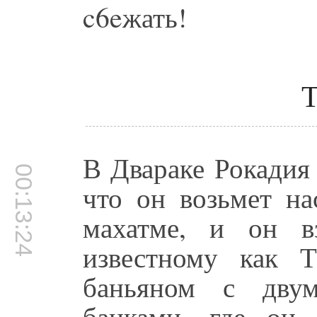
c6eжать!
Т
В Двараке Рокадия
00:13:24
что он возьмет н
махатме, и он в
известному как 
баньяном с дву
банками, где он 