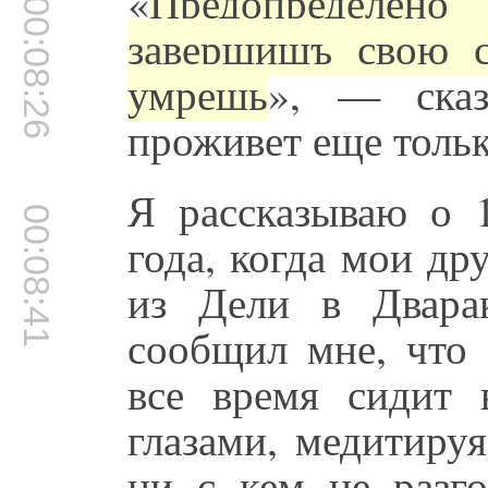
«
Предопределен
00:08:26
завершишъ свою с
умрешь
», — сказ
проживет еще тольк
Я рассказываю о 1
00:08:41
года, когда мои др
из Дели в Двара
сообщил мне, что 
все время сидит 
глазами, медитируя
ни с кем не разго