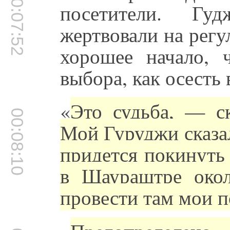
00:07:52
посетители. Гу
жертвовали на регу
хорошее начало,
выбора, как осесть 
«
Это судьба, — с
00:08:10
Мой Гуруджи сказал
придется покинуть
в Шаураштре окол
провести там мои п