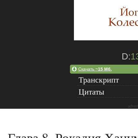
D:
1
Скачать
~15 Мб.
Транскрипт
Цитаты
adver
Глава 8. Рокадия Хану