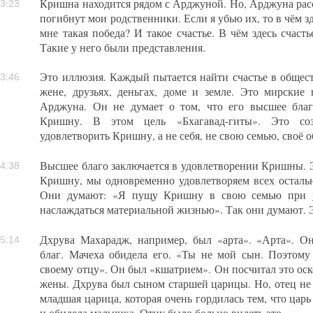
Кришна находится рядом с Арджуной. Но, Арджуна расс
3:23
погибнут мои родственники. Если я убью их, то в чём з
мне такая победа? И такое счастье. В чём здесь счаст
Такие у него были представления.
Это иллюзия. Каждый пытается найти счастье в обществ
3:46
жене, друзьях, деньгах, доме и земле. Это мирские 
Арджуна. Он не думает о том, что его высшее благ
Кришну. В этом цель «Бхагавад-гиты». Это со
удовлетворить Кришну, а не себя, не свою семью, своё 
Высшее благо заключается в удовлетворении Кришны. Э
4:38
Кришну, мы одновременно удовлетворяем всех остальн
Они думают: «Я пущу Кришну в свою семью при у
наслаждаться материальной жизнью». Так они думают. Э
Дхрува Махарадж, например, был «арта». «Арта». Он
5:14
благ. Мачеха обидела его. «Ты не мой сын. Поэтому
своему отцу». Он был «кшатрием». Он посчитал это оск
жены. Дхрува был сыном старшей царицы. Но, отец не 
младшая царица, которая очень гордилась тем, что царь
и обидела мальчика. Отцу было больно видеть это.