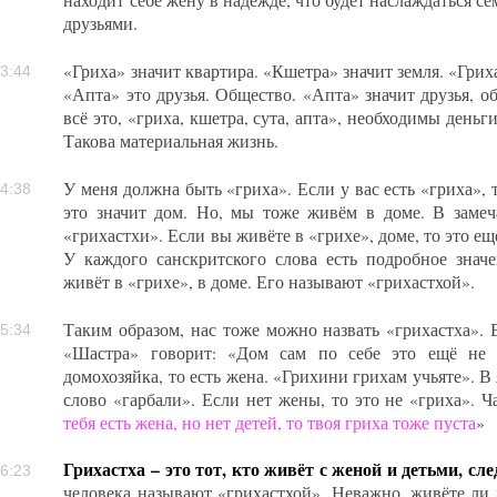
находит себе жену в надежде, что будет наслаждаться с
друзьями.
«Гриха» значит квартира. «Кшетра» значит земля. «Гриха
3:44
«Апта» это друзья. Общество. «Апта» значит друзья, 
всё это, «гриха, кшетра, сута, апта», необходимы деньг
Такова материальная жизнь.
У меня должна быть «гриха». Если у вас есть «гриха», 
4:38
это значит дом. Но, мы тоже живём в доме. В замеч
«грихастхи». Если вы живёте в «грихе», доме, то это ещ
У каждого санскритского слова есть подробное значен
живёт в «грихе», в доме. Его называют «грихастхой».
Таким образом, нас тоже можно назвать «грихастха». 
5:34
«Шастра» говорит: «Дом сам по себе это ещё не 
домохозяйка, то есть жена. «Грихини грихам учьяте». В
слово «гарбали». Если нет жены, то это не «гриха». Ч
тебя есть жена, но нет детей, то твоя гриха тоже пуста
»
Грихастха – это тот, кто живёт с женой и детьми, сл
6:23
человека называют «грихастхой». Неважно, живёте ли 