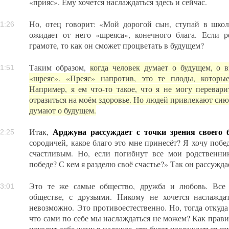
«прияс». Ему хочется наслаждаться здесь и сейчас.
Но, отец говорит: «Мой дорогой сын, ступай в шко
1:26
ожидает от него «шреяса», конечного блага. Если р
грамоте, то как он сможет процветать в будущем?
Таким образом,
когда человек думает о будущем, о 
1:51
«шреяс». «Преяс» напротив, это те плоды, которы
Например, я ем что-то такое, что я не могу перевари
отразиться на моём здоровье. Но людей привлекают си
думают о будущем.
Арджуна рассуждает с точки зрения своего 
Итак,
2:25
сородичей, какое благо это мне принесёт? Я хочу побед
счастливым. Но, если погибнут все мои родственни
победе? С кем я разделю своё счастье?» Так он рассужда
Это те же самые общество, дружба и любовь. Все 
3:01
обществе, с друзьями. Никому не хочется наслажд
невозможно. Это противоестественно. Но, тогда откуда 
что сами по себе мы наслаждаться не можем? Как правил