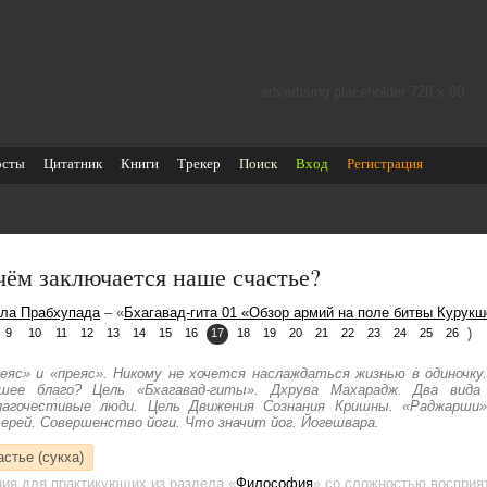
advertising placeholder 728 х 90
осты
Цитатник
Книги
Трекер
Поиск
Вход
Регистрация
чём заключается наше счастье?
ла Прабхупада
– «
Бхагавад-гита 01 «Обзор армий на поле битвы Курукш
)
9
10
11
12
13
14
15
16
17
18
19
20
21
22
23
24
25
26
еяс» и «преяс». Никому не хочется наслаждаться жизнью в одиночку
шее благо? Цель «Бхагавад-гиты». Дхрува Махарадж. Два вида
лагочестивые люди. Цель Движения Сознания Кришны. «Раджарши
ерей. Совершенство йоги. Что значит йог. Йогешвара.
астье (сукха)
ция для практикующих
из раздела «
Философия
»
со сложностью восприят