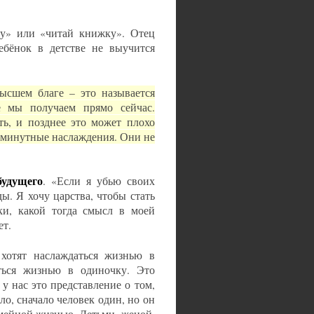
лу» или «читай книжку». Отец
ебёнок в детстве не выучится
высшем благе – это называется
е мы получаем прямо сейчас.
ть, и позднее это может плохо
юминутные наслаждения. Они не
будущего
. «Если я убью своих
ы. Я хочу царства, чтобы стать
ки, какой тогда смысл в моей
ет.
хотят наслаждаться жизнью в
аться жизнью в одиночку. Это
у нас это представление о том,
о, сначало человек один, но он