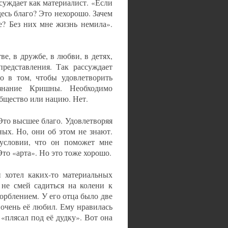
уждает как материалист. «Если
десь благо? Это нехорошо. Зачем
ье? Без них мне жизнь немила».
е, в дружбе, в любви, в детях,
представления. Так рассуждает
о в том, чтобы удовлетворить
знание Кришны. Необходимо
общество или нацию. Нет.
то высшее благо. Удовлетворяя
ых. Но, они об этом не знают.
словии, что он поможет мне
то «арта». Но это тоже хорошо.
 хотел каких-то материальных
 не смей садиться на колени к
орблением. У его отца было две
очень её любил. Ему нравилась
 «плясал под её дудку». Вот она