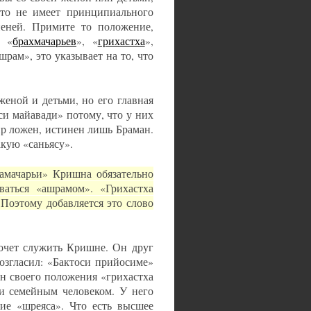
это не имеет принципиального
пеней. Примите то положение,
ы «
брахмачарьев
», «
грихастха
»,
шрам», это указывает на то, что
женой и детьми, но его главная
и майавади» потому, что у них
ир ложен, истинен лишь Браман.
акую «саньясу».
рамачарьи» Кришна обязательно
ваться «ашрамом». «Грихастха
Поэтому добавляется это слово
хочет служить Кришне. Он друг
згласил: «Бактоси прийосиме»
н своего положения «грихастха
и семейным человеком. У него
тие «шреяса». Что есть высшее