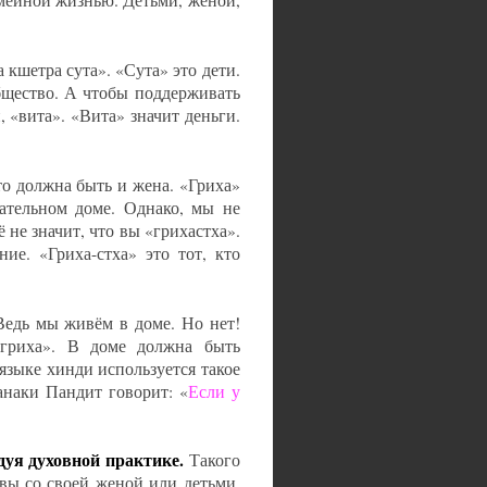
емейной жизнью. Детьми, женой,
 кшетра сута». «Сута» это дети.
общество. А чтобы поддерживать
и, «вита». «Вита» значит деньги.
то должна быть и жена. «Гриха»
ательном доме. Однако, мы не
ё не значит, что вы «грихастха».
ие. «Гриха-стха» это тот, кто
Ведь мы живём в доме. Но нет!
гриха». В доме должна быть
 языке хинди используется такое
анаки Пандит говорит: «
Если у
едуя духовной практике.
Такого
вы со своей женой или детьми,