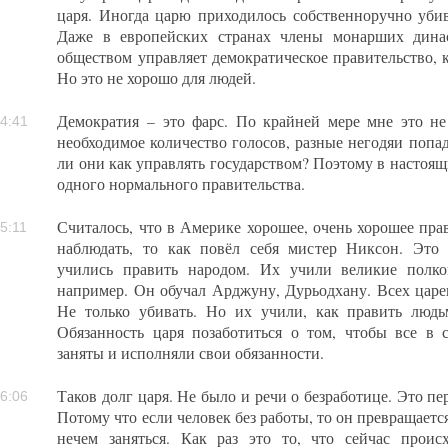
царя. Иногда царю приходилось собственноручно убив
Даже в европейских странах члены монарших динас
обществом управляет демократическое правительство, к
Но это не хорошо для людей.
Демократия – это фарс. По крайней мере мне это не
4:41
необходимое количество голосов, разные негодяи попа
ли они как управлять государством? Поэтому в настоящ
одного нормального правительства.
Считалось, что в Америке хорошее, очень хорошее пра
5:11
наблюдать, то как повёл себя мистер Никсон. Это
учились править народом. Их учили великие полко
например. Он обучал Арджуну, Дурьодхану. Всех царев
Не только убивать. Но их учили, как править людь
Обязанность царя позаботиться о том, чтобы все в
заняты и исполняли свои обязанности.
Таков долг царя. Не было и речи о безработице. Это пе
6:06
Потому что если человек без работы, то он превращаетс
нечем заняться. Как раз это то, что сейчас проис