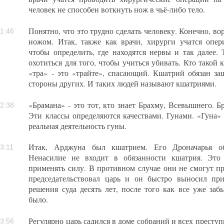
человек не способен воткнуть нож в чьё-либо тело.
Понятно, что это трудно сделать человеку. Конечно, в
1:46
ножом. Итак, также как врачи, хирурги учатся опер
чтобы определить, где находятся нервы и так далее.
охотиться для того, чтобы учиться убивать. Кто такой 
«тра» - это «трайте», спасающий. Кшатрий обязан з
стороны других. И таких людей называют кшатриями.
«Брамана» - это тот, кто знает Брахму, Всевышнего. Б
2:38
Эти классы определяются качествами. Гунами. «Гуна» 
реальная деятельность гуны.
Итак, Арджуна был кшатрием. Его Дроначарья обу
3:11
Ненасилие не входит в обязанности кшатрия. Это 
применять силу. В противном случае они не смогут пр
председательствовал царь и он быстро выносил пр
решения суда десять лет, после того как все уже заб
было.
Регулярно царь садился в доме собраний и всех преступ
3:56