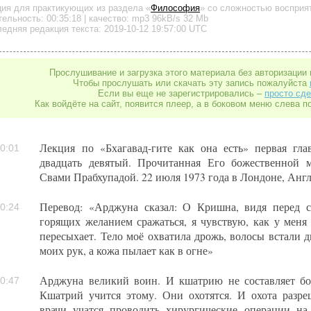
ция для практикующих
из раздела «
Философия
»
со сложностью восприят
тельность:
00:35:18
| качество:
mp3
96kB/s
32 Mb
едняя редакция текста: 2019-10-12 19:57:00 UTC
Прослушивание и загрузка этого материала без авторизации 
Чтобы прослушать или скачать эту запись пожалуйста
Если вы еще не зарегистрировались –
просто сде
Как войдёте на сайт, появится плеер, а в боковом меню слева п
Лекция по «Бхагавад-гите как она есть» первая гла
0:01
двадцать девятый. Прочитанная Его божественной 
Свами Прабхупадой. 22 июля 1973 года в Лондоне, Англ
Перевод: «Арджуна сказал: О Кришна, видя перед с
0:24
горящих желанием сражаться, я чувствую, как у меня
пересыхает. Тело моё охватила дрожь, волосы встали 
моих рук, а кожа пылает как в огне»
Арджуна великий воин. И кшатрию не составляет бол
0:47
Кшатрий учится этому. Они охотятся. И охота разре
врачи учатся проводить хирургические операции на