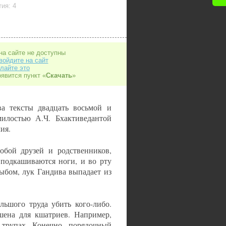
ия: 4
на сайте не доступны
войдите на сайт
лайте это
оявится пункт «
Скачать
»
ва тексты двадцать восьмой и
милостью А.Ч. Бхактиведантой
ия.
обой друзей и родственников,
 подкашиваются ноги, и во рту
дыбом, лук Гандива выпадает из
ьшого труда убить кого-либо.
шена для кшатриев. Например,
 трупах. Конечно, порядочный