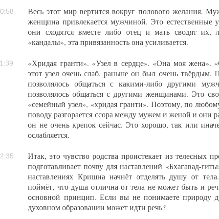
Весь этот мир вертится вокруг полового желания. М
0:58
женщина привлекается мужчиной. Это естественные у
они сходятся вместе либо отец и мать сводят их, 
«кандалы», эта привязанность она усиливается.
«Хридая гранти». «Узел в сердце». «Она моя жена». 
1:39
этот узел очень слаб, раньше он был очень твёрдым.
позволялось общаться с какими-либо другими муж
позволялось общаться с другими женщинами. Это сво
«семейный узел», «хридая гранти». Поэтому, по любом
поводу разгорается ссора между мужем и женой и они ра
он не очень крепок сейчас. Это хорошо, так или инач
ослабляется.
Итак, это чувство родства проистекает из телесных п
2:35
подготавливает почву для наставлений «Бхагавад-гиты
наставлениях Кришна начнёт отделять душу от тела
поймёт, что душа отлична от тела не может быть и ре
основной принцип. Если вы не понимаете природу д
духовном образовании может идти речь?