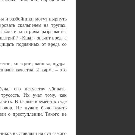
оры и разбойники могут пырнуть
ировать скальпелем на трупах,
 Также и кшатриям разрешается
кшатрий? «Кшат» значит вред, а
ащищать подданных от вреда со
раман, кшатрий, вайшья, шудра.
значит качества. И карма – это
чал его искусству убивать.
трусость. Их учат тому, как
авить. В былые времена в суде
иговор. Не нужно было ждать
ыли о преступлении. Такого не
ников выставляли на суд самого