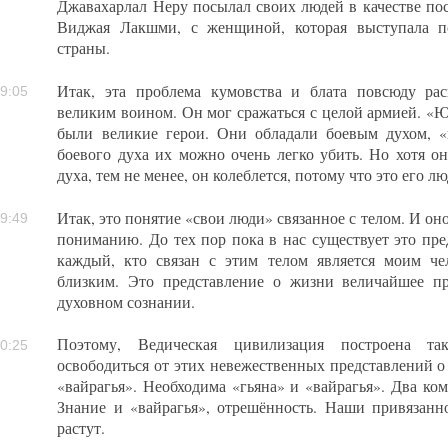
Джавахарлал Неру посылал своих людей в качестве пос
Виджая Лакшми, с женщиной, которая выступала п
страны.
Итак, эта проблема кумовства и блата повсюду ра
9:05
великим воином. Он мог сражаться с целой армией. «Ю
были великие герои. Они обладали боевым духом, 
боевого духа их можно очень легко убить. Но хотя о
духа, тем не менее, он колеблется, потому что это его лю
Итак, это понятие «свои люди» связанное с телом. И он
9:49
пониманию. До тех пор пока в нас существует это пре
каждый, кто связан с этим телом является моим че
близким. Это представление о жизни величайшее п
духовном сознании.
Поэтому, Ведическая цивилизация построена та
0:25
освободиться от этих невежественных представлений о
«вайрагья». Необходима «гьяна» и «вайрагья». Два ко
Знание и «вайрагья», отрешённость. Наши привязанн
растут.