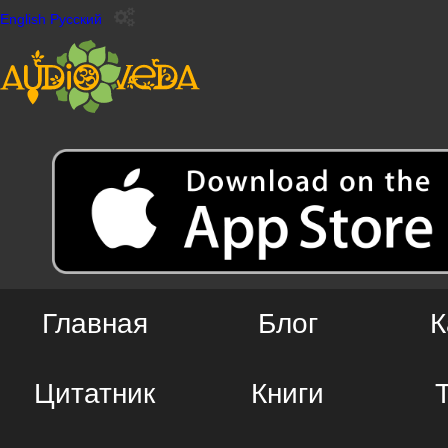
English
Русский
Главная
Блог
К
Цитатник
Книги