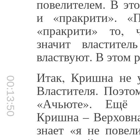
повелителем. В эт
и «пракрити». «П
«пракрити» то, 
значит властите
властвуют. В этом 
Итак, Кришна не у
00:13:50
Властителя. Поэто
«Ачьюте». Ещё 
Кришна – Верховна
знает «я не повел