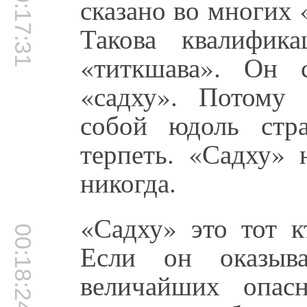
00:17:31
сказано во многих
Такова квалифик
«титкшава». Он 
«садху». Потому 
собой юдоль стр
терпеть. «Садху» 
никогда.
«Садху» это тот 
00:18:24
Если он оказыв
величайших опас