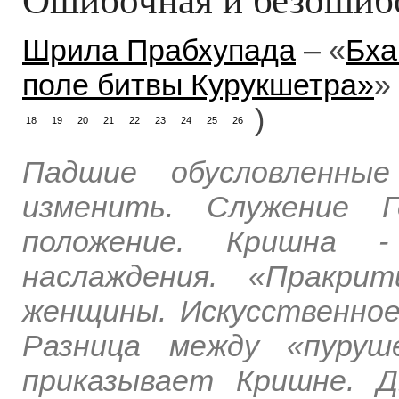
Шрила Прабхупада
– «
Бха
поле битвы Курукшетра»
»
)
18
19
20
21
22
23
24
25
26
Падшие обусловленные
изменить. Служение Г
положение. Кришна -
наслаждения. «Пракри
женщины. Искусственное
Разница между «пуруш
приказывает Кришне. Д