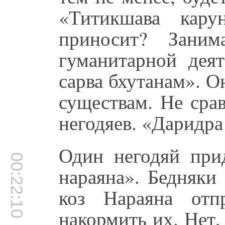
«Титикшава кару
приносит? Заним
гуманитарной дея
сарва бхутанам». 
существам. Не сра
негодяев. «Даридра
Один негодяй при
00:22:10
нараяна». Бедняки
коз Нараяна отп
накормить их. Нет,