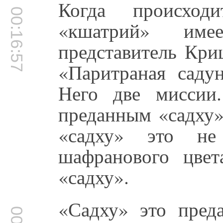
Когда происход
00:16:57
«кшатрий» име
представитель Кр
«Паритраная саду
Него две миссии.
преданным «садху»
«садху» это н
шафранового цве
«садху».
«Садху» это пред