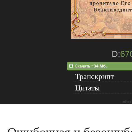
D:
67
Скачать
~34 Мб.
Транскрипт
Цитаты
adver
Ошибочная и безошиб