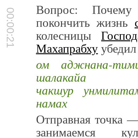
Вопрос: Поче
00:00:21
покончить жизнь
колесницы
Госпо
Махапрабху
убедил 
ом аджнана-тими
шалакайа
чакшур унмилита
намах
Отправная точка —
занимаемся кул