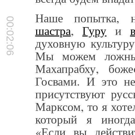
Наше попытка, 
00:02:06
шастра
,
Гуру
и
духовную культуру
Мы можем ложны
Махапрабху, боже
Госвами. И это не
присутствуют русс
Марксом, то я хот
который я иногд
«Если вы действит