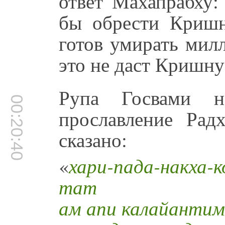
ответ Махапрабху:
бы обрести Кришн
готов умирать мил
это не даст Кришну
Рупа Госвами н
00:20:40
прославление Рад
сказано:
«
хари-пада-накха-
тат
ам апи калайантим