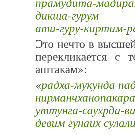
прамудита-мадирак
дикша-гурум
ати-гуру-киртим-р
Это нечто в высшей
перекликается с т
аштакам»:
«
радха-мукунда пад
нирманчханопакара
уттунга-саухрда-в
девим гунаих сула