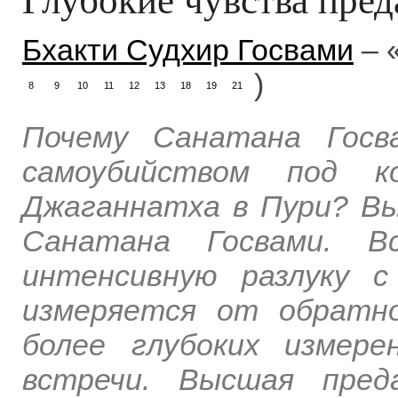
Бхакти Судхир Госвами
– 
)
8
9
10
11
12
13
18
19
21
Почему Санатана Госв
самоубийством под ко
Джаганнатха в Пури? В
Санатана Госвами. В
интенсивную разлуку 
измеряется от обратно
более глубоких измере
встречи. Высшая пред