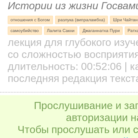
Истории из жизни Госвам
отношения с Богом
разлука (випраламбха)
Шри Чайтан
самоубийство
Лалита Сакхи
Джаганнатха Пури
Ратх
лекция для глубокого изу
со сложностью восприятия
длительность:
00:52:06
| к
последняя редакция текст
Прослушивание и заг
авторизации н
Чтобы прослушать или с