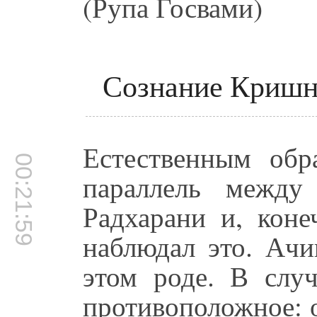
(Рупа Госвами)
Сознание Кришны
Естественным обр
00:21:59
параллель между
Радхарани и, кон
наблюдал это. Ачи
этом роде. В слу
противоположное: 