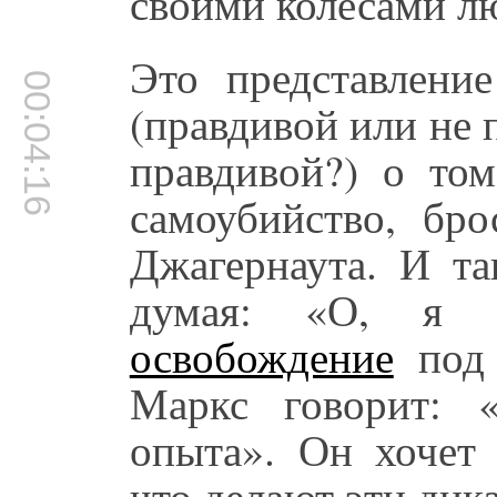
своими колесами лю
Это представлени
00:04:16
(правдивой или не 
правдивой?) о то
самоубийство, бро
Джагернаута. И та
думая: «О, я 
освобождение
под 
Маркс говорит: 
опыта». Он хочет 
что делают эти дик