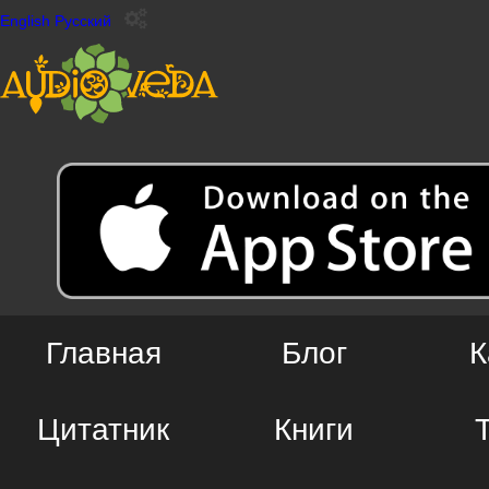
English
Русский
Главная
Блог
К
Цитатник
Книги