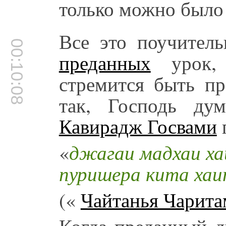
только можно было 
Все это поучитель
00:10:08
преданных
урок, 
стремится быть п
так, Господь дум
Кавирадж Госвами
«
джагаи мадхаи ха
пуришера кита хаи
(«
Чайтанья Чарита
Когда преданный д