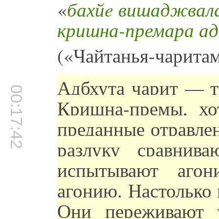
«
бахйe вишаджвала
кришна-премара ад
(«Чайтанья-чаритам
Адбхута чарит — т
00:17:42
Кришна-премы, хо
преданные отравлен
разлуку сравнив
испытывают аг
агонию. Настолько
Они переживают 