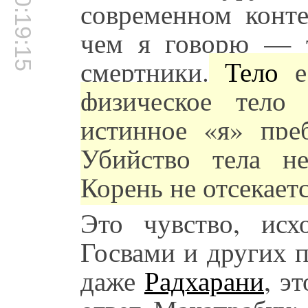
00:19:15
современном конте
чем я говорю — т
смертники.
Тело
е
физическое тел
истинное «я» пре
Убийство тела не
Корень не отсекает
Это чувство, исх
Госвами и других 
даже
Радхарани
, э