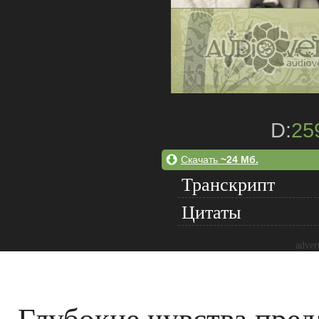
D:
25
Скачать
~24 Мб.
Транскрипт
Цитаты
adver
Глубокие чувства пре