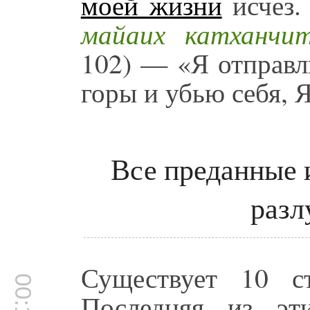
моей жизни
исчез.
майаих катханчи
102) — «Я отправ
горы и убью себя, 
Все преданные
разл
Существует 10 с
Последняя из э