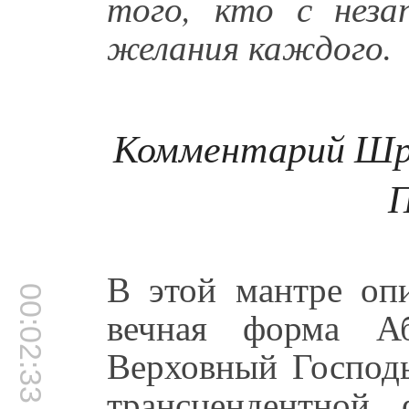
того, кто с неза
желания каждого.
Комментарий Шр
П
В этой мантре опи
00:02:33
вечная форма Аб
Верховный Господь
трансцендентной