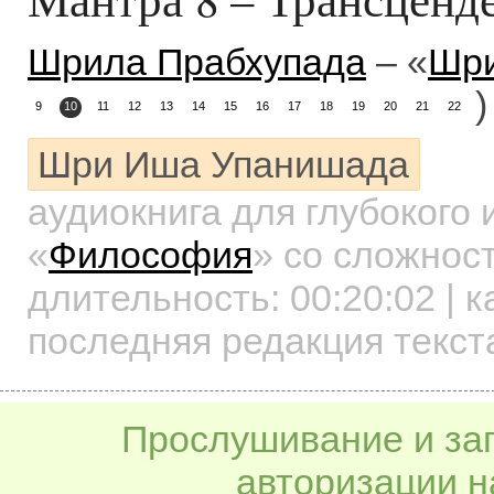
Шрила Прабхупада
– «
Шр
)
9
10
11
12
13
14
15
16
17
18
19
20
21
22
Шри Иша Упанишада
аудиокнига для глубокого
«
Философия
»
со сложност
длительность:
00:20:02
| к
последняя редакция текст
Прослушивание и заг
авторизации н