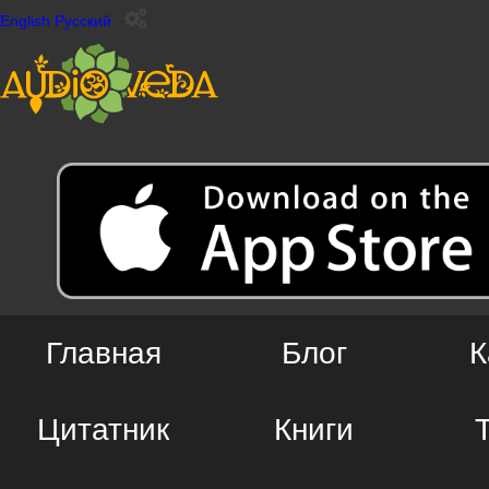
English
Русский
Главная
Блог
К
Цитатник
Книги