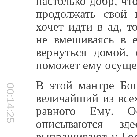
настолько добр, ч
продолжать свой 
хочет идти в ад, т
не вмешиваясь в е
вернуться домой, 
поможет ему осущес
В этой мантре Бог
00:14:25
величайший из все
равного Ему. О
описываются зд
выпрашивают у Гос