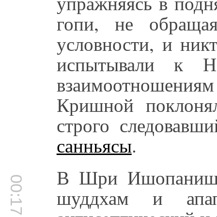
упражняясь в подн
гопи, не обраща
условности, и ник
испытывали к Н
взаимоотношения
Кришной поклоня
строго следовавш
санньясы
.
В Шри Ишопаниша
00:17:06
шуддхам и апап