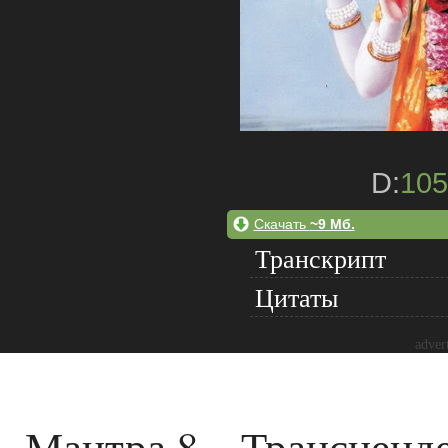
D:
105
Скачать
~9 Мб.
Транскрипт
Цитаты
adver
Мантра 8 – Трансценд