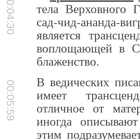
00:04:30
тела Верховного Г
сад-чид-ананда-ви
является трансце
воплощающей в Се
блаженство.
В ведических писа
00:05:59
имеет трансцен
отличное от мате
иногда описываю
этим подразумевае