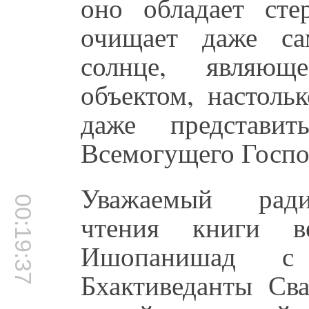
оно обладает ст
очищает даже са
солнце, являющ
объектом, настоль
даже представи
Всемогущего Госпо
Уважаемый ради
00:19:37
чтения книги в
Ишопанишад с
Бхактиведанты Св