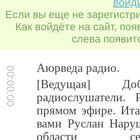
войди
Если вы еще не зарегистр
Как войдёте на сайт, по
слева появитс
Аюрведа радио.
00:00:00
[Ведущая] Д
радиослушатели.
прямом эфире. Ита
вами Руслан Наруш
области сем