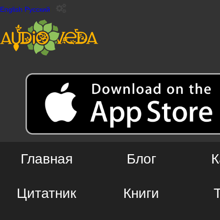
English
Русский
Главная
Блог
К
Цитатник
Книги