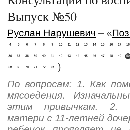
Выпуск №50
Руслан Нарушевич
– «
Поз
4
5
6
7
8
9
10
11
12
13
14
15
16
17
18
36
37
38
39
40
41
42
43
44
45
46
47
48
49
50
)
68
69
70
71
72
73
По вопросам: 1. Как по
мясоедения. Изначальн
этим привычкам. 2. 
матери с 11-летней доче
ребенок проявляет не 