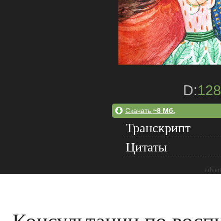
D:
128
Скачать
~8 Мб.
Транскрипт
Цитаты
adver
Консультации по воспи