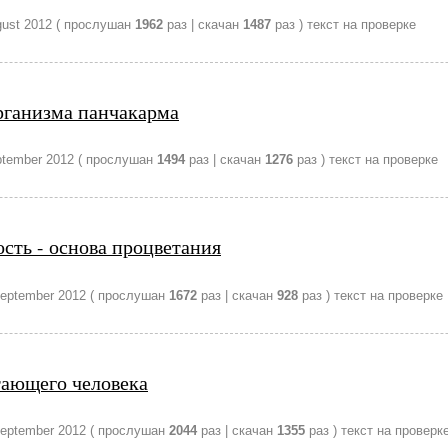
ust 2012
( прослушан
1962
раз | скачан
1487
раз )
текст на проверке
рганизма панчакарма
ptember 2012
( прослушан
1494
раз | скачан
1276
раз )
текст на проверке
сть - основа процветания
eptember 2012
( прослушан
1672
раз | скачан
928
раз )
текст на проверке
тающего человека
eptember 2012
( прослушан
2044
раз | скачан
1355
раз )
текст на проверк