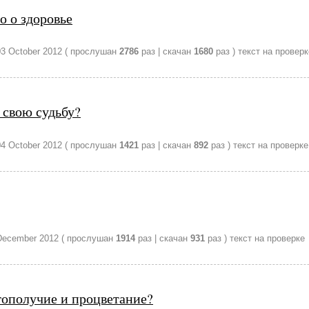
о о здоровье
03 October 2012
( прослушан
2786
раз | скачан
1680
раз )
текст на проверк
свою судьбу?
04 October 2012
( прослушан
1421
раз | скачан
892
раз )
текст на проверке
December 2012
( прослушан
1914
раз | скачан
931
раз )
текст на проверке
гополучие и процветание?