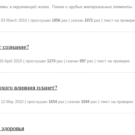
лемы в окружающей жизни. Тонкие и грубые материальные элементы. 
–
03 March 2010
( прослушан
1856
раз | скачан
1072
раз )
текст на проверк
т сознание?
19 April 2010
( прослушан
1274
раз | скачан
997
раз )
текст на проверке
охого влияния планет?
–
12 May 2010
( прослушан
1654
раз | скачан
1044
раз )
текст на проверке
 здоровья