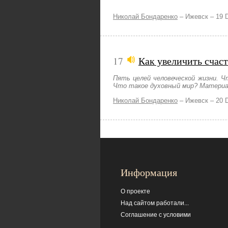
Николай Бондаренко
–
Ижевск –
19 
17
Как увеличить счаст
Пять целей человеческой жизни. Ч
Что такое духовный мир? Материал
Николай Бондаренко
–
Ижевск –
20 
Информация
О проекте
Над сайтом работали...
Соглашение с условими