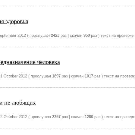
я здоровья
eptember 2012
( прослушан
2423
раз | скачан
950
раз )
текст на проверке
редназначение человека
01 October 2012
( прослушан
1897
раз | скачан
1017
раз )
текст на проверк
и не любящих
02 October 2012
( прослушан
2257
раз | скачан
1280
раз )
текст на проверк