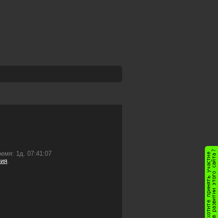
емя: 1д. 07:41:07
ния
.