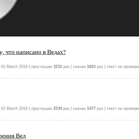
, что написано в Ведах?
–
01 March 2010
( прослушан
3231
раз | скачан
1603
раз )
текст на проверк
–
02 March 2010
( прослушан
2539
раз | скачан
1477
раз )
текст на проверк
рения Вед