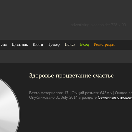
advertising placeholder 728 х 90
осты
Цитатник
Книги
Трекер
Поиск
Вход
Регистрация
Здоровье процветание счастье
Всего материалов: 17 | Общий размер: 643Мб | Общее вр
Опубликовано 31 July 2014 в разделе
Семейные отноше