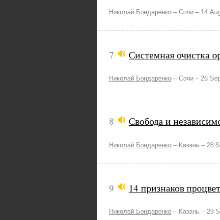
Николай Бондаренко
–
Сочи –
14 Aug
7
Системная очистка о
Николай Бондаренко
–
Сочи –
26 Se
8
Свобода и независимо
Николай Бондаренко
–
Казань –
28 S
9
14 признаков процве
Николай Бондаренко
–
Казань –
29 S