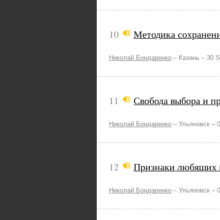
10
Методика сохранени
Николай Бондаренко
–
Казань –
30 S
11
Свобода выбора и п
Николай Бондаренко
–
Ульяновск –
12
Признаки любящих 
Николай Бондаренко
–
Ульяновск –