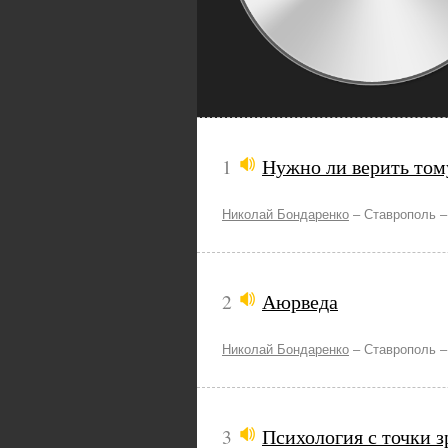
1
Нужно ли верить тому
Николай Бондаренко
–
Ставрополь 
2
Аюрведа
Николай Бондаренко
–
Ставрополь 
3
Психология с точки з