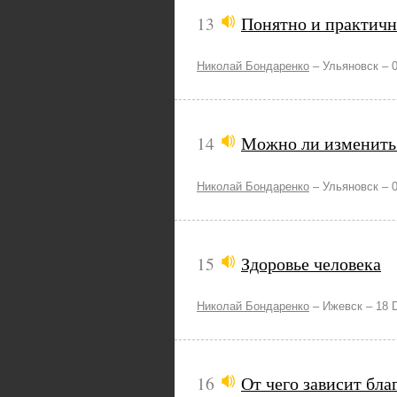
13
Понятно и практичн
Николай Бондаренко
–
Ульяновск –
14
Можно ли изменить 
Николай Бондаренко
–
Ульяновск –
15
Здоровье человека
Николай Бондаренко
–
Ижевск –
18 
16
От чего зависит бла