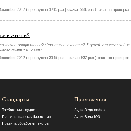
December 2012
( прослушан
1711
раз | скачан
981
раз )
текст на проверке
ье в жизни?
то такое процветание? Что такое счастье? 5 целей человеческой жиз
ьная жизнь - это сон?
December 2012
( прослушан
2145
раз | скачан
927
раз )
текст на проверке
Стандарты:
Приложения:
Требования к аудио
АудиоВеда-android
Правила транскрибирования
АудиоВеда-iOS
Правила обработки текстов