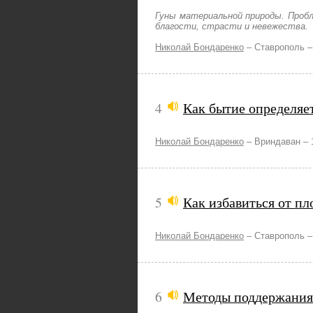
Гуны материальной природы. Проб
благости, страсти и невежества.
Николай Бондаренко
–
Ставрополь 
4
Как бытие определяе
Николай Бондаренко
–
Вриндаван –
5
Как избавиться от пл
Николай Бондаренко
–
Ставрополь 
6
Методы поддержания