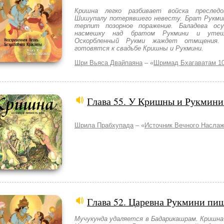
Кришна легко разбивает войска преслед
Шишупалу потерявшего невесту. Брат Рукмин
терпит позорное поражение. Баладева ос
насмешку над братом Рукмини и утеш
Оскорбленный Рукми жаждет отмщения.
готовятся к свадьбе Кришны и Рукмини.
Шри Вьяса Двайпаяна
– «
Шримад Бхагаватам 10
Глава 55. У Кришны и Рукмин
Шрила Прабхупада
– «
Источник Вечного Насла
Глава 52. Царевна Рукмини пи
Мучукунда удаляется в Бадарикашрам. Кришна