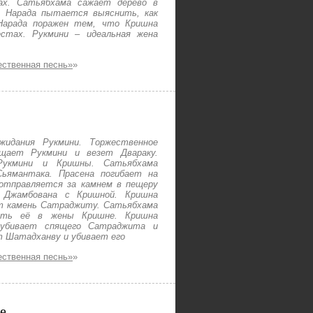
ах. Сатьябхама сажает дерево в
. Нарада пытается выяснить, как
Нарада поражен тем, что Кришна
стах. Рукмини – идеальная жена
ественная песнь»
»
идания Рукмини. Торжественное
щает Рукмини и везет Двараку.
Рукмини и Кришны. Сатьябхама
ьямантака. Прасена погибает на
отправляется за камнем в пещеру
а Джамбована с Кришной. Кришна
т камень Сатраджиту. Сатьябхама
ать её в жены Кришне. Кришна
 убивает спящего Сатраджита и
т Шатадханву и убивает его
ественная песнь»
»
е