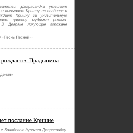
ователей. Джарасандха утешает
и вызывает Кришну на поединок и
уждает Кришну за унизительную
ает царевну мудрыми речами.
 В Двараке ликующие горожане
 «Песнь Песней»
»
и рождается Прадьюмна
ждения
»
шет послание Кришне
 с Баладевою дурачат Джарасандху.