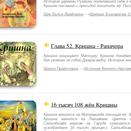
История царевны Рукмини пожелавшей себе в 
Кришне послание с просьбой похитить её. Пис
Шри Вьяса Двайпаяна
– «
Шримад Бхагаватам 10
Глава 52. Кришна - Раначора
Кришна защищает Матхуру. Кришна покидает
боя увлекая за собой Джарасандху. История ж
Шрила Прабхупада
– «
Источник Вечного Насла
16 тысяч 108 жён Кришны
Кришна женится на Митравинде похищая её. К
Кришна женится на Лакшмане. Цветок 
Сатьябхама верхом на Гаруде сражается
освобождает 16 тысяч принцесс. Сатьябха