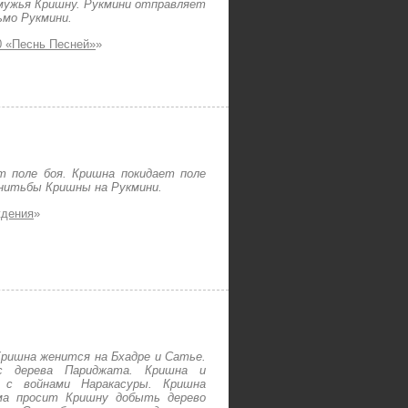
мужья Кришну. Рукмини отправляет
ьмо Рукмини.
 «Песнь Песней»
»
 поле боя. Кришна покидает поле
енитьбы Кришны на Рукмини.
ждения
»
ришна женится на Бхадре и Сатье.
с дерева Париджата. Кришна и
 с войнами Наракасуры. Кришна
ма просит Кришну добыть дерево