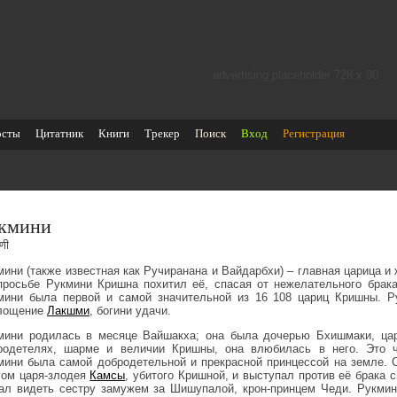
advertising placeholder 728 х 90
осты
Цитатник
Книги
Трекер
Поиск
Вход
Регистрация
кмини
िणी
мини (также известная как Ручиранана и Вайдарбхи) – главная царица и
просьбе Рукмини Кришна похитил её, спасая от нежелательного брак
мини была первой и самой значительной из 16 108 цариц Кришны. Ру
лощение
Лакшми
, богини удачи.
мини родилась в месяце Вайшакха; она была дочерью Бхишмаки, цар
родетелях, шарме и величии Кришны, она влюбилась в него. Это ч
мини была самой добродетельной и прекрасной принцессой на земле. 
гом царя-злодея
Камсы
, убитого Кришной, и выступал против её брака 
ал видеть сестру замужем за Шишупалой, крон-принцем Чеди. Рукмин