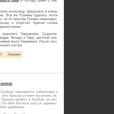
арвати Деви
и Господу Шиве о том,
 свою колесницу. Шишупала и воины
ма. Всё же Рукмину удалось почти
го, но по просьбе Рукмин помиловал.
олову и отпустил. Бритая голова
хранили жизнь.
родились Чарудешна, Судешна,
андра, Вичару и Чару, десятый сын.
кмини была Чаурамати. После того,
льного костра.
л
Лакшми
укмини
Кундине начинается подготовка к
, что Кришна успеет похитить её.
 Кришна прибыл в Кундину за ней.
 Он один достоин руки их царевны.
бной церемонии.