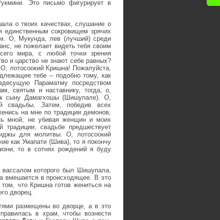
укмини. Это письмо фигурирует в
ала о твоих качествах, слушание о
ся единственным сокровищем зрячих
м. О, Мукунда, лев (лучший) среди
анс, не пожелает видеть тебя своим
всего мира, с любой точки зрения
тво и царство не знают себе равных?
. О, лотосоокий Кришна! Пожалуйста,
длежащее тебе – подобно тому, как
ездесущую Параматму посредством
ам, святым и наставнику, тогда, о,
ак сыну Дамагхошы (Шишупале). О,
й свадьбы. Затем, победив всех
енись на мне по традиции демонов,
ть мной, не убивая женщин и моих
й традиции, свадьбе предшествует
риджы для молитвы. О, лотосоокий
ие как Умапати (Шива), то я покончу
зни, то в сотнях рождений я буду
 вассалом которого был Шишупала,
на вмешается в происходящее. В это
 том, что Кришна готов жениться на
его дворец.
ями размещены во дворце, а в это
правилась в храм, чтобы вознести