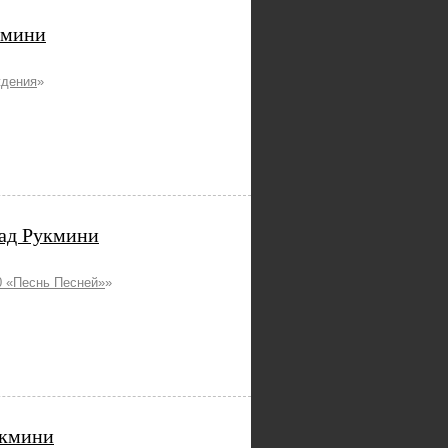
кмини
ждения
»
над Рукмини
 «Песнь Песней»
»
укмини