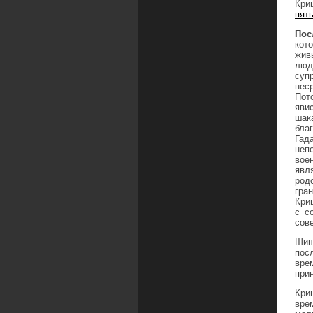
Кри
пят
Пос
кот
жив
люд
суп
неср
Пот
яви
шак
бла
Гад
неп
вое
явл
род
гра
Кри
с с
сов
Шиш
пос
вре
при
Кри
вре