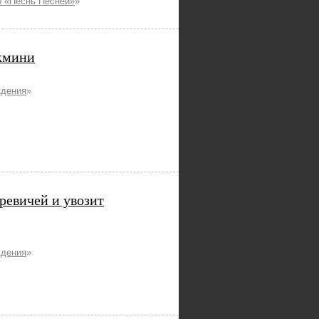
 «Песнь Песней»
»
укмини
ждения
»
ревичей и увозит
ждения
»