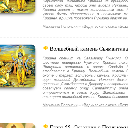
Париджата. Женитьба Кришны на принцесс
своем саду так, чтобы это видела Рукмини
Кришна живет с таким количеством жен. 
умеет быть одновременно в нескольких ме
Кришны. Кришна проверяет Рукмини дразня её.
Марианна Полонски
– «
Ведическая сказка «Бож
Волшебный камень Сьямантака
Кришна спешит на Сваямвару Рукмини. Ож
шествие принцессы Рукмини. Кришна похи
Шишупала остается с носом. Свадьба 
влюбляется в Кришну. Волшебный камень С
охоте и теряет волшебный камень. Кришна 
царя медведей Джамбована. Нелепая драк
привозит Джамбовати в Двараку и возвращае
советует своему отцу Сатраджиту отд
отправляется в земли Куру. Шатадханва
похищает волшебный камень. Кришна догоняе
Марианна Полонски
– «
Ведическая сказка «Бож
Глава 55. Сказание о Прадьюмн