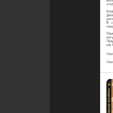
мол
что
Ког
Джа
дог
В с
сви
Пер
мог
Пра
как
Смо
Смо