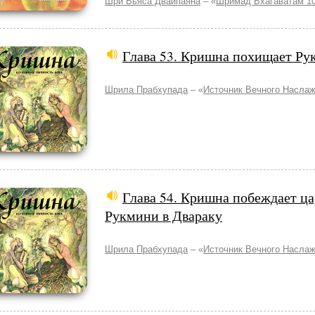
Шри Вьяса Двайпаяна
– «
Шримад Бхагаватам 10
Глава 53. Кришна похищает Р
Шрила Прабхупада
– «
Источник Вечного Насла
Глава 54. Кришна побеждает ца
Рукмини в Двараку
Шрила Прабхупада
– «
Источник Вечного Насла