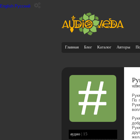
English
Русский
Главная
Блог
Каталог
Авторы
П
Ру
रूक्म
Рук
По 
Рук
воп
Рук
доб
Рук
дру
аудио
|
15
жел