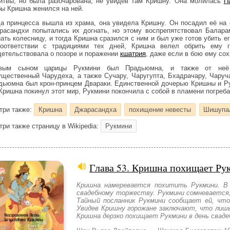
итвы, но была разочарована, не увидев там Кришну. Она молилась
П
бы Кришна женился на ней.
да принцесса вышла из храма, она увидела Кришну. Он посадил её на
расандхи попытались их догнать, но этому воспрепятствовал Балара
нать колесницу, и тогда Кришна сразился с ним и был уже готов убить е
оответствии с традициями тех дней, Кришна велел обрить ему г
детельствовала о позоре и поражении
кшатрия
, даже если в бою ему со
вым сыном царицы Рукмини был Прадьюмна, и также от неё 
ущественный Чарудеха, а также Сучару, Чаругупта, Бхадрачару, Чаруч
дьюмна был крон-принцем Двараки. Единственной дочерью Кришны и Ру
 Кришна покинул этот мир, Рукмини покончила с собой в пламени погреба
три также:
Кришна
Джарасандха
похищение невесты
Шишупа
три также страницу в Wikipedia:
Рукмини
Глава 53. Кришна похищает Р
Кришна намеревается похитить Рукмини. В 
свадебному торжеству. Рукмини сомневается
Тайный посланник Рукмини сообщает ей, что
Увидев Кришну горожане заключают, что лишь
Кришна дерзко похищает Рукмини в день сваде