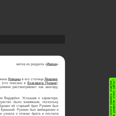
метка из раздела «
Имена
»
 жена
Кришны
в его столице
Двараке
.
а (что описано в
Бхагавата Пуране
).
кмини рассматривают как аватару,
я Видарбхи. Услышав о характере,
увство было взаимным, поскольку
Однако её старший брат Рукмин был
с Кришной. Рукмин был амбициозен и
и узнала о планах брата и послала