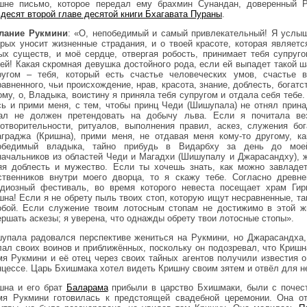
шне письмо, которое передал ему брахмин Сунандан, доверенный Р
ьдесят второй главе десятой книги Бхагавата Пураны
.
лание Рукмини
: «О, непобедимый и самый привлекательный! Я услыш
орых уносит жизненные страдания, и о твоей красоте, которая являет
ых существ, и моё сердце, отвергая робость, принимает тебя супруго
ей! Какая скромная девушка достойного рода, если ей выпадет такой ш
ругом – тебя, который есть счастье человеческих умов, счастье 
авненного, чьи происхождение, нрав, красота, знание, доблесть, богатс
ому, о, Владыка, воистину я приняла тебя супругом и отдала себя тебе
сь и прими меня, с тем, чтобы принц Чеди (Шишупала) не отнял прина
ал не должен претендовать на добычу льва. Если я почитала в
готворительности, ритуалов, выполнения правил, аскез, служения бог
аграджа (Кришна), прими меня, не отдавая меня кому-то другому, к
обедимый владыка, тайно прибудь в Видарбху за день до мое
начальников из областей Чеди и Магадхи (Шишупалу и Джарасандху), ж
яя доблесть и мужество. Если ты хочешь знать, как можно завладе
ственников внутри моего дворца, то я скажу тебе. Согласно древне
ндиозный фестиваль, во время которого невеста посещает храм Ги
шна! Если я не обрету пыль твоих стоп, которую ищут несравненные, так
обой. Если служение твоим лотосным стопам не достижимо в этой жи
ершать аскезы; я уверена, что однажды обрету твои лотосные стопы».
упала радовался перспективе жениться на Рукмини, но Джарасандха,
лал своих воинов и приближённых, поскольку он подозревал, что Криш
мя Рукмини и её отец через своих тайных агентов получили известия о
нцессе. Царь Бхишмака хотел видеть Кришну своим зятем и отвёл для н
шна и его брат
Баларама
прибыли в царство Бхишмаки, были с почест
мя Рукмини готовилась к предстоящей свадебной церемонии. Она от