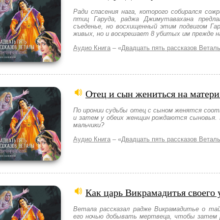
Ради спасения нага, которого собирался сожр
птиц Гаруда, раджа Джимутавахана предл
съеденье, но восхищенный этим подвигом Га
живых, но и воскрешает 8 убитых им прежде н
Аудио Книга
– «
Двадцать пять рассказов Ветал
Отец и сын жениться на матери
По иронии судьбы отец с сыном женятся соот
и затем у обеих женщин рождаются сыновья. 
мальчики?
Аудио Книга
– «
Двадцать пять рассказов Ветал
Как царь Викрамадитья своего
Ветала рассказал радже Викрамадитье о тай
его ночью добывать мертвеца, чтобы затем 