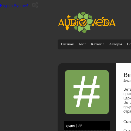
English
Русский
Главная
Блог
Каталог
Авторы
П
Ве
वेताल
Вет
при
цар
Вет
при
отр
Смо
аудио
|
39