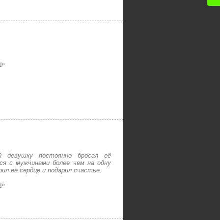
ы
»
й девушку постоянно бросал её
ся с мужчинами более чем на одну
ил её сердце и подарил счастье.
ы
»