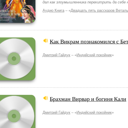
дал как злоумышленника перехитрить да себе н
Аудио Книга
– «
Двадцать пять рассказов Ветал
Как Викрам познакомился с Бе
Дмитрий Гайдук
– «
Индийский покойник
»
Брахман Вирвар и богиня Кали
Дмитрий Гайдук
– «
Индийский покойник
»