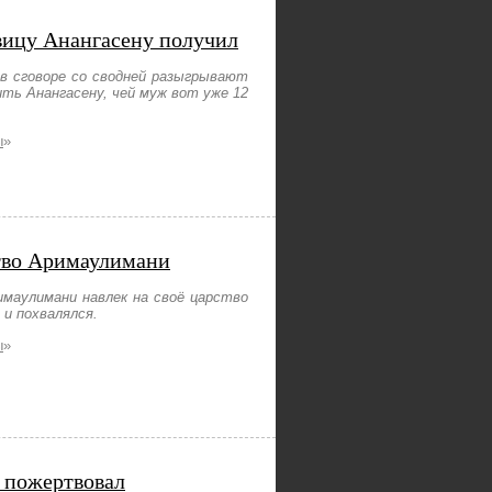
вицу Анангасену получил
в сговоре со сводней разыгрывают
ть Анангасену, чей муж вот уже 12
ы
»
тво Аримаулимани
имаулимани навлек на своё царство
и похвалялся.
ы
»
 пожертвовал