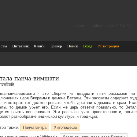
advertising placeholder 728 х 90
осты
Цитатник
Книги
Трекер
Поиск
Вход
Регистрация
тала-панча-вимшати
पञ्चविंशति
ала-панча-вимшати - это сборник из двадцати пяти рассказов на 
ключениях царя Викрамы и демона Веталы. Эти рассказы содержат мудр
ю, и которые тот должен решать, чтобы доставить демона в храм. Есл
алы, то демон убьет его. Если же царь ответит правильно, то Вета
дется начать все сначала. Эти рассказы учат нравственности, логик
ажают разнообразие индийской культуры и традиций.
три также:
Панчатантра
Хитопадеша