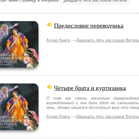
три также страницу в Wikipedia:
Двадцать пять рассказов Веталы
Предисловие переводчика
Аудио Книга
– «
Двадцать пять рассказов Ветал
Четыре брата и куртизанка
О том как сквозь несколько перерождени
возлюбленный и она дала обет не связывать
ночь, однако нашелся достойный муж что покор
Аудио Книга
– «
Двадцать пять рассказов Ветал