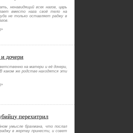
ать, ненавидящий всех нагов, царь
агает вместо нага своё тело на
руда не только оставляет раджу в
агов.
ы
»
 и дочери
ветственно на матери и её дочери,
В каком же родстве находятся эти
ы
»
 убийцу перехитрил
ном умысле брахмана, что послал
раджу в жертву принести, и совет