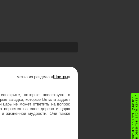
метка из раздела «
Шастры
»
санскрите, которые повествуют о
ые загадки, которые Ветала задает
и царь не может ответить на вопрос
ла вернется на свое дерево и царю
е и жизненной мудрости. Они также