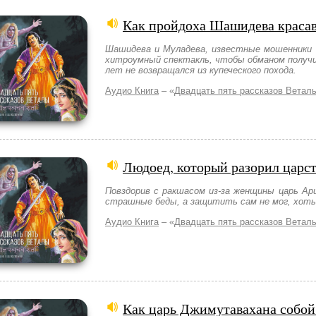
Как пройдоха Шашидева краса
Шашидева и Муладева, известные мошенники 
хитроумный спектакль, чтобы обманом получи
лет не возвращался из купеческого похода.
Аудио Книга
– «
Двадцать пять рассказов Ветал
Людоед, который разорил царс
Повздорив с ракшасом из-за женщины царь Ар
страшные беды, а защитить сам не мог, хоть 
Аудио Книга
– «
Двадцать пять рассказов Ветал
Как царь Джимутавахана собой