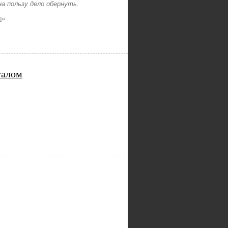
а пользу дело обернуть.
ы
»
талом