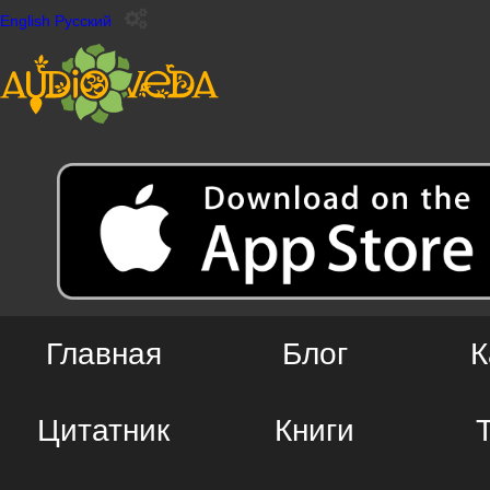
English
Русский
Главная
Блог
К
Цитатник
Книги