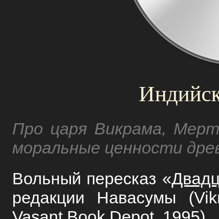
Индийск
Про царя Викрама, Мерт
моральные ценности дре
Вольный пересказ «
Двадц
редакции Навасумы (Vikr
Vasant Book Depot, 1995).