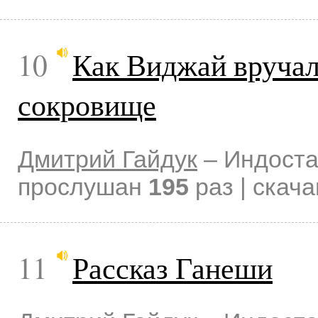
10
Как Виджай вруча
сокровище
Дмитрий Гайдук
–
Индоста
прослушан
195
раз | скач
11
Рассказ Ганеши