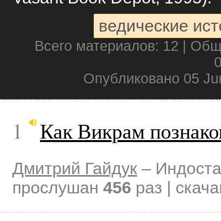
ведические ист
Всего материалов: 12 | Об
0
Опубликовано 05 Ju
1
Как Викрам познако
Дмитрий Гайдук
–
Индоста
прослушан
456
раз | скач