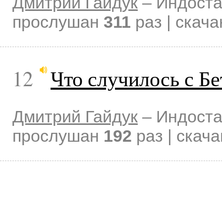
Дмитрий Гайдук
–
Индоста
прослушан
311
раз | скач
12
Что случилось с Б
Дмитрий Гайдук
–
Индоста
прослушан
192
раз | скач