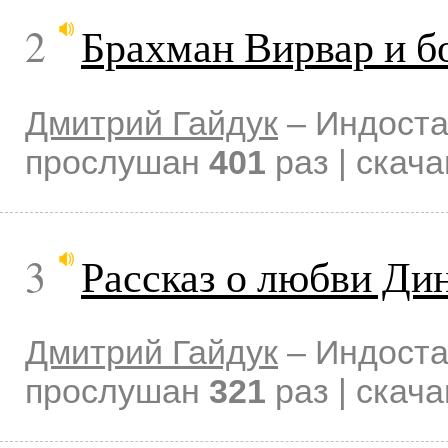
2
Брахман Вирвар и б
Дмитрий Гайдук
–
Индоста
прослушан
401
раз | скач
3
Рассказ о любви Ди
Дмитрий Гайдук
–
Индоста
прослушан
321
раз | скач