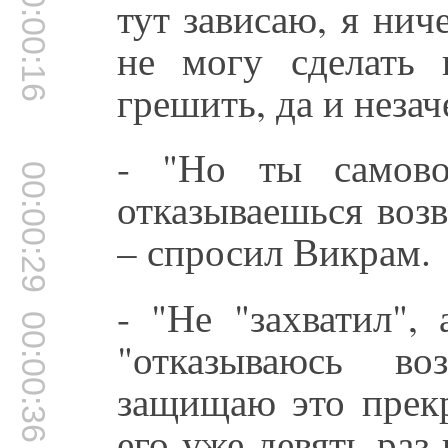
00:00:16
тут зависаю, я нич
не могу сделать 
грешить, да и незач
- "Но ты самово
00:00:29
отказываешься возв
– спросил Викрам.
- "Не "захватил",
00:00:36
"отказываюсь в
защищаю это прекр
его уже девять раз