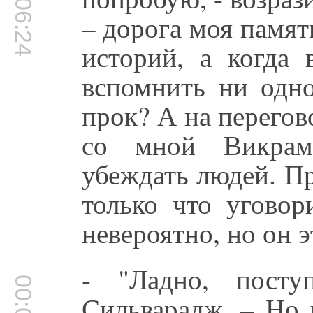
00:06:24
– дорога моя памят
историй, а когда 
вспомнить ни одно
прок? А на перегов
со мной Викрам
убеждать людей. П
только что уговор
невероятно, но он э
- "Ладно, посту
Сильварадж. – Но 