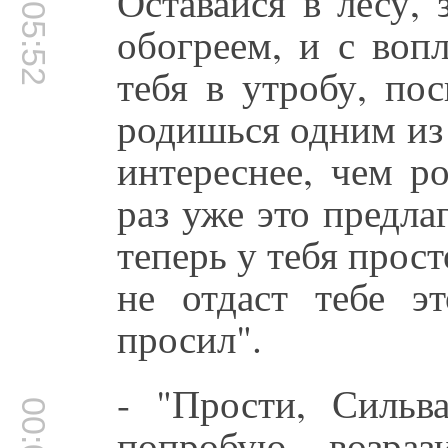
00:05:52
Оставайся в лесу,
обогреем, и с во
тебя в утробу, по
родишься одним из 
интереснее, чем р
раз уже это предлаг
теперь у тебя прос
не отдаст тебе э
просил".
- "Прости, Сильв
попробую, - возрази