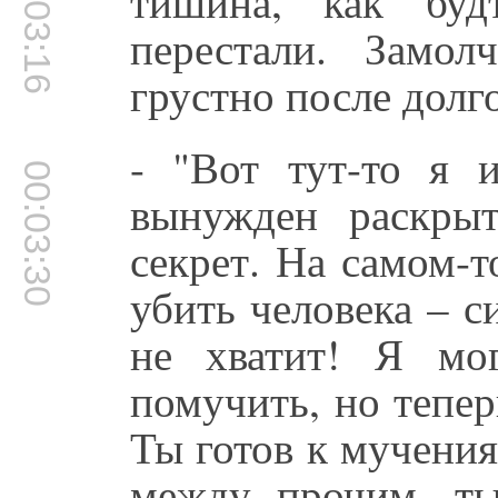
00:03:16
тишина, как буд
перестали. Замо
грустно после долг
- "Вот тут-то я 
00:03:30
вынужден раскры
секрет. На самом-т
убить человека – 
не хватит! Я мо
помучить, но тепер
Ты готов к мучения
между прочим, ты