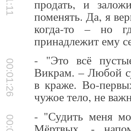
продать, и залож
поменять. Да, я ве
когда-то – но гд
принадлежит ему с
- "Это всё пусты
00:01:26
Викрам. – Любой с
в краже. Во-первы
чужое тело, не важ
- "Судить меня мо
Мёртвых, - напо