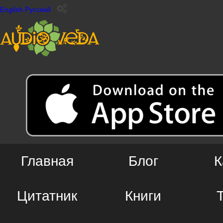
English
Русский
Главная
Блог
К
Цитатник
Книги