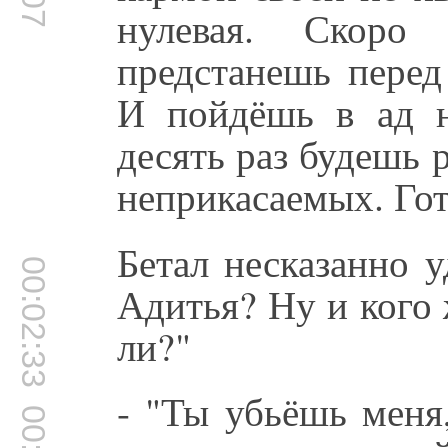
нулевая. Скор
предстанешь перед
И пойдёшь в ад н
десять раз будешь 
неприкасаемых. Гото
Бетал несказанно 
00:02:33
Адитья? Ну и кого
ли?"
- "Ты убьёшь меня