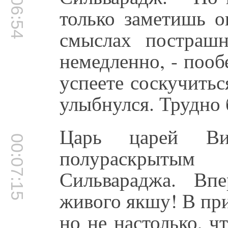
00:06:54
только заметишь о
смыслах пострашн
немедленно, - пооб
успеете соскучитьс
улыбнулся. Трудно 
Царь царей Ви
00:07:15
полураскрытым
Сильвараджа. Вп
живого якшу! В пр
но не настолько, ч