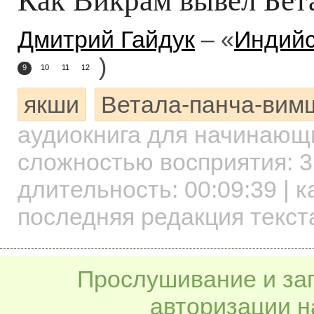
Дмитрий Гайдук
– «
Индийс
)
9
10
11
12
якши
Ветала-панча-вим
аудиокнига для начинаю
сложностью восприятия: 3
длительность:
00:09:39
| к
последняя редакция текст
Прослушивание и заг
авторизации н