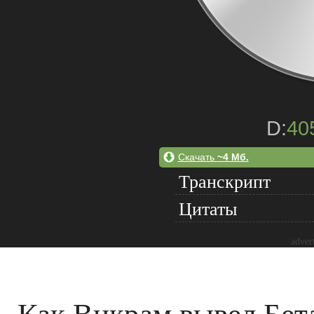
D:
40
Скачать
~4 Мб.
Транскрипт
Цитаты
adver
Как Викрам вывел Бета