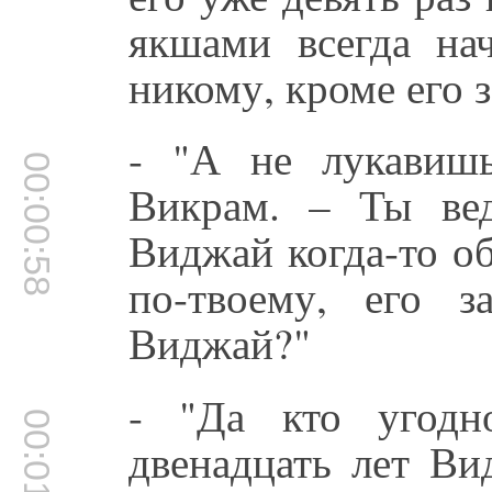
якшами всегда на
никому, кроме его 
- "А не лукавиш
00:00:58
Викрам. – Ты вед
Виджай когда-то об
по-твоему, его з
Виджай?"
- "Да кто угодн
00:01:11
двенадцать лет Ви