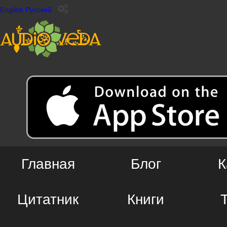
English
Русский
Главная
Блог
К
Цитатник
Книги