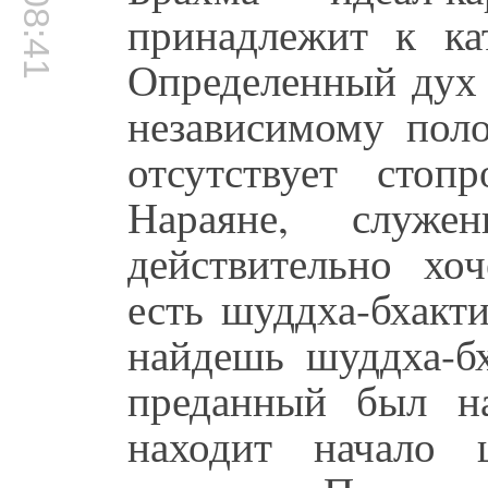
00:08:41
принадлежит к кат
Определенный дух 
независимому пол
отсутствует стоп
Нараяне, служ
действительно хо
есть шуддха-бхакт
найдешь шуддха-бх
преданный был н
находит начало 