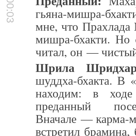
00:00:03
Преданный:
Махар
гьяна-мишра-бхак
мне, что Прахлада
мишра-бхакти. Но 
читал, он — чисты
Шрила Шридхар
шуддха-бхакта. В 
находим: в ходе
преданный пос
Вначале — карма-м
встретил брамина, 