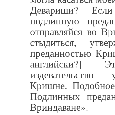
Девариши? Есл
подлинную преда
отправляйся во Вр
стыдиться, утв
преданностью Криш
английски?] Э
издевательство — 
Кришне. Подобное
Подлинных преда
Вриндаване».