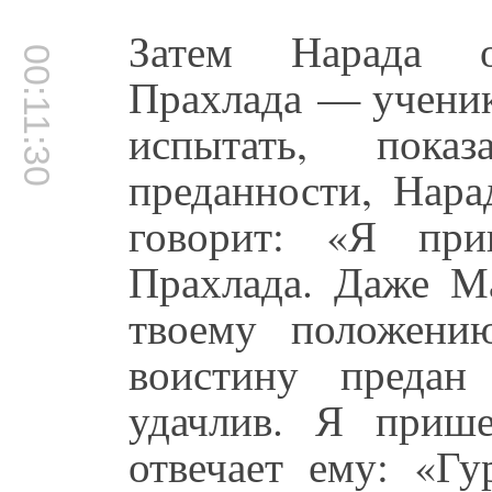
Затем Нарада о
00:11:30
Прахлада — ученик
испытать, пока
преданности, Нара
говорит: «Я при
Прахлада. Даже М
твоему положени
воистину преда
удачлив. Я прише
отвечает ему: «Г