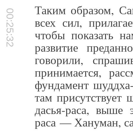
Таким образом, Са
00:25:32
всех сил, прилага
чтобы показать н
развитие предан
говорили, спраш
принимается, расс
фундамент шуддха-
там присутствует 
дасья-раса, выше 
раса — Хануман, с