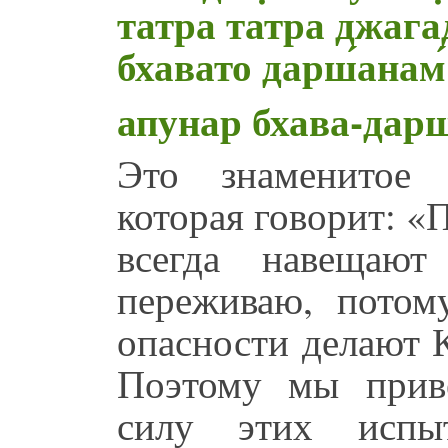
татра татра джага
бхавато дарш́анам́ 
апунар бхава-дар
Это знаменитое 
которая говорит: «
всегда навещают
переживаю, потом
опасности делают 
Поэтому мы приве
силу этих испы