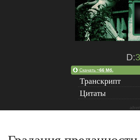
D:
Скачать
~66 Мб.
Транскрипт
Цитаты
adver
Градация преданности