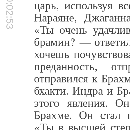
00:02:53
царь, используя в
Нараяне, Джаганн
«Ты очень удачли
брамин? — ответил
хочешь почувствова
преданность, от
отправился к Брах
бхакти. Индра и Б
этого явления. О
Брахме. Он стал п
«Ты в высшей степ