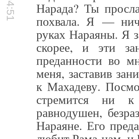
00:04:51
Нарада? Ты просла
похвала. Я — нич
руках Нараяны. Я 
скорее, и эти за
преданности во мн
меня, заставив зан
к Махадеву. Посмо
стремится ни к
равнодушен, безра
Нараяне. Его пред
любит Рама-нам, и 