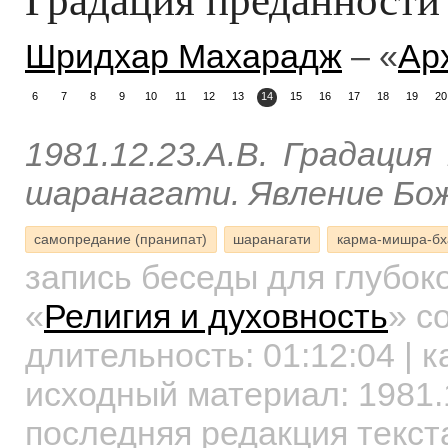
Шридхар Махарадж
– «
Ар
6
7
8
9
10
11
12
13
14
15
16
17
18
19
20
1981.12.23.A.B. Градаци
шаранагати. Явление Бож
самопредание (пранипат)
шаранагати
карма-мишра-бх
запись беседы для глубок
«
Религия и духовность
»
со
длительность:
01:12:04
| к
исходный материал: 1981.
последняя редакция текст