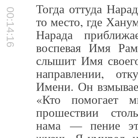
Тогда оттуда Нара
00:14:16
то место, где Хану
Нарада приближа
воспевая Имя Ра
слышит Имя своего
направлении, отк
Имени. Он взмывае
«Кто помогает м
прошествии стол
нама — пение эт
жизнь. Я умирал, 