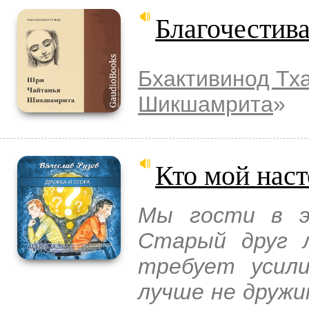
Благочестива
Бхактивинод Тх
Шикшамрита
»
Кто мой нас
Мы гости в э
Старый друг 
требует усили
лучше не дружи