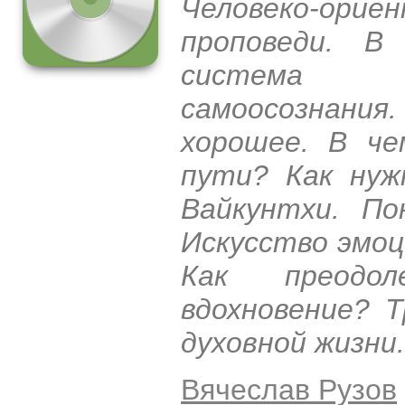
Человеко-ор
проповеди. В
система г
самоосознан
хорошее. В че
пути? Как нуж
Вайкунтхи. По
Искусство эмоци
Как преодо
вдохновение? 
духовной жизни.
Вячеслав Рузов