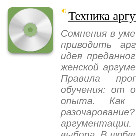
Техника арг
Сомнения в уме
приводить ар
идея преданног
женской аргум
Правила проп
обучения: от 
опыта. Как
разочаровани
аргументации
выбора. В любв