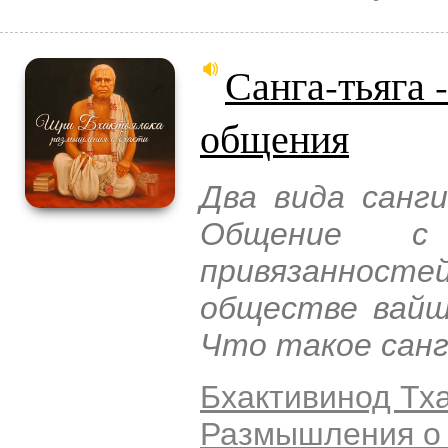
Санга-тьяга 
общения
Два вида санг
Общение с
привязанносте
обществе вайш
Что такое санг
Бхактивинод Тх
Размышления о 