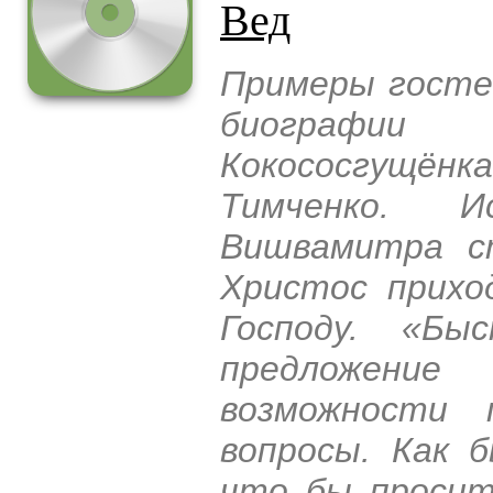
Вед
Примеры гостеп
биографии
Кокососгущё
Тимченко. И
Вишвамитра с
Христос прихо
Господу. «Бы
предложение
возможности
вопросы. Как 
что бы просит