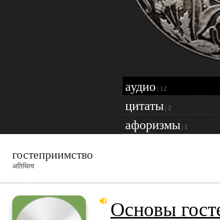
аудио
|
12
цитаты
|
2
афоризмы
|
1
гостеприимство
अतिथित्व
Основы гост