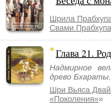
Беседа с мон
Шрила Прабхуп
Свами Прабхуп
Глава 21. Ро
Надмирное вел
древо Бхараты.
Шри Вьяса Двай
«Поколения»
»