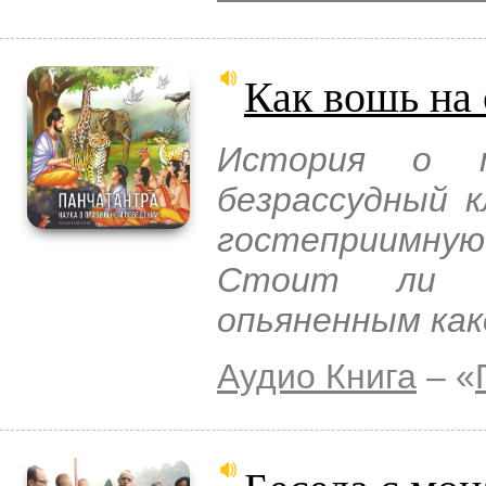
Как вошь на
История о т
безрассудный к
гостеприимную
Стоит ли п
опьяненным ка
Аудио Книга
– «