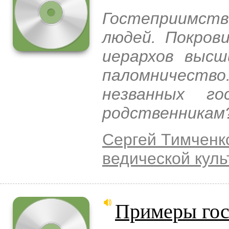
Гостеприимст
людей. Покров
иерархов высш
паломничество
незванных г
родственникам
Сергей Тимченк
ведической куль
Примеры гос