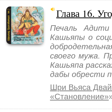
Глава 16. Уг
Печаль Адити
Кашьяпы о соц
добродетель
своего мужа. П
Кашьяпа расска
дабы обрести 
Шри Вьяса Двай
«Становление»