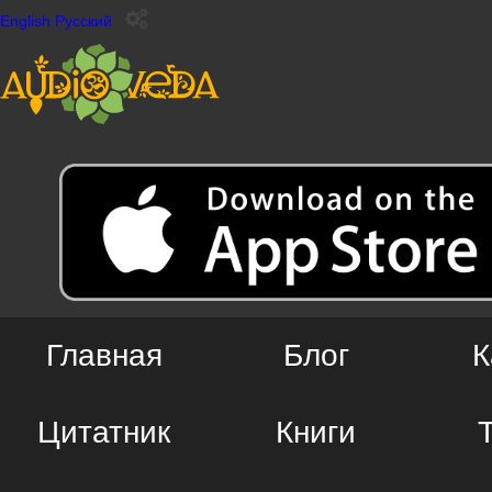
English
Русский
Главная
Блог
К
Цитатник
Книги