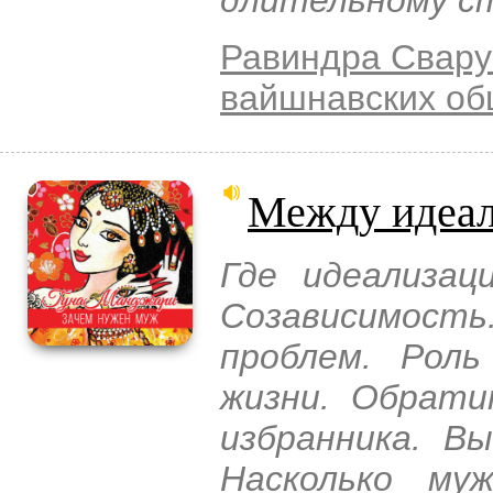
Равиндра Свару
вайшнавских о
Между идеал
Где идеализац
Созависимост
проблем. Рол
жизни. Обрати
избранника. В
Насколько му