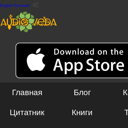
English
Русский
Главная
Блог
К
Цитатник
Книги