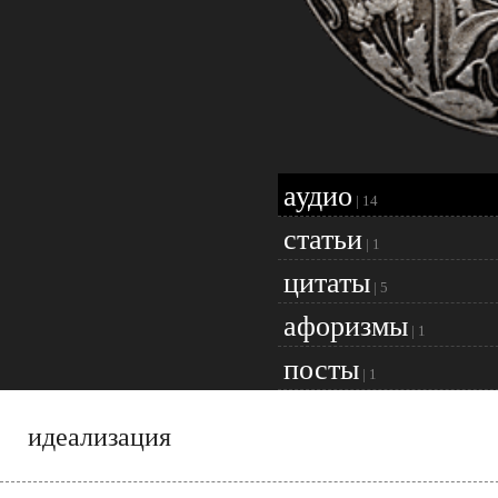
аудио
|
14
статьи
|
1
цитаты
|
5
афоризмы
|
1
посты
|
1
идеализация