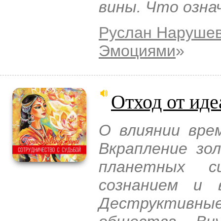
вины. Что озна
Руслан Наруше
Эмоциями
»
Отход от ид
О влиянии врем
Вкрапление зо
планетных с
сознанием и 
Деструктивн