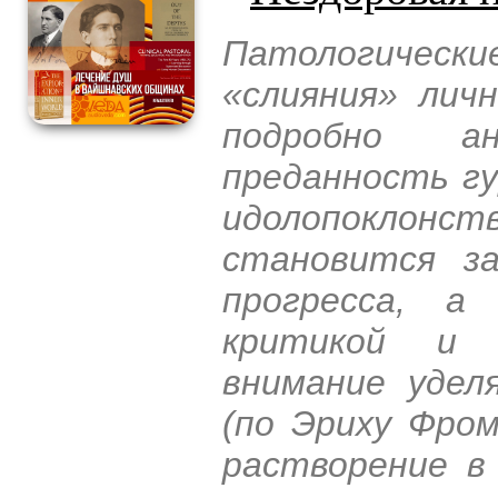
Патологичес
«слияния» лич
подробно ан
преданность г
идолопоклонс
становится за
прогресса, а
критикой и 
внимание удел
(по Эриху Фром
растворение в