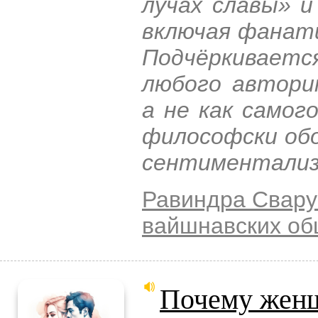
лучах славы» 
включая фанати
Подчёркивает
любого автори
а не как самог
философски об
сентиментализ
Равиндра Свару
вайшнавских о
Почему женщ