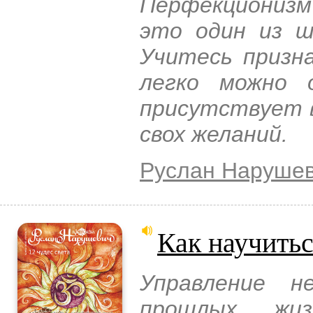
Перфекционизм
это один из ш
Учитесь призн
легко можно 
присутствует 
свох желаний.
Руслан Наруше
Как научитьс
Управление н
прошлых жи