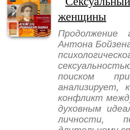
Сексуальный
женщины
Продолжение 
Антона Бойзена
психологичес
сексуальностью
поиском при
анализирует, 
конфликт межд
духовным идеа
личности, п
длительному с