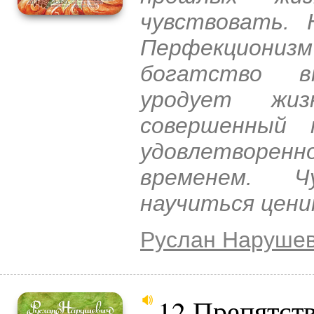
чувствовать. 
Перфекциониз
богатство в
уродует жиз
совершенный 
удовлетворен
временем. Ч
научиться цени
Руслан Наруше
12 Препятств