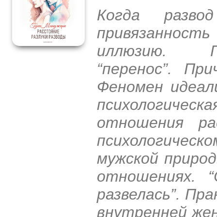
Когда разво
привязаннос
иллюзию. Пс
“перенос”. Пр
Феномен идеал
психологичес
отношения ра
психологиче
мужской природ
отношениях. “
развелась”. Пр
внутренней жен