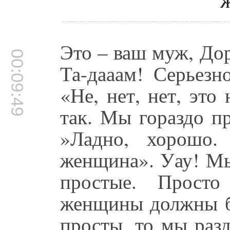
Это – ваш муж, До
00:09:49
Та-дааам! Серьезн
«Не, нет, нет, это
так. Мы гораздо п
»Ладно, хорошо.
женщина». Уау! Мы
простые. Прост
женщины должны бы
просты, то мы раз