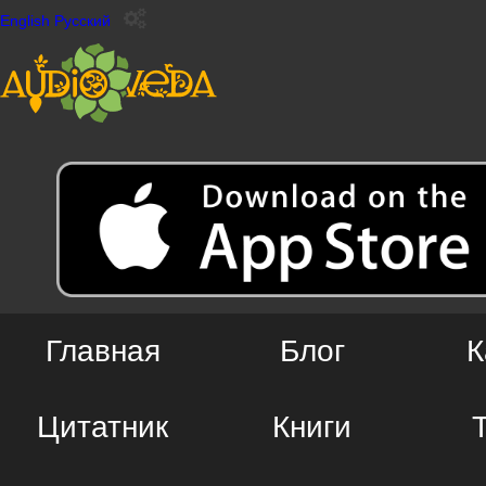
English
Русский
Главная
Блог
К
Цитатник
Книги