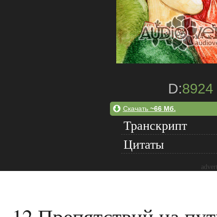
D:
8924
Скачать
~66 Мб.
Транскрипт
Цитаты
adver
12 Препятствий на пу