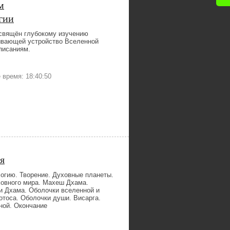
м
гии
свящён глубокому изучению
ывающей устройство Вселенной
писаниям.
время: 18:40:50
я
огию. Творение. Духовные планеты.
ховного мира. Махеш Дхама.
и Дхама. Оболочки вселенной и
отоса. Оболочки души. Висарга.
ной. Окончание