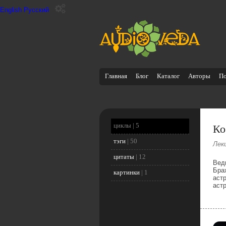
English
Русский
Главная
Блог
Каталог
Авторы
П
Ко
циклы |
5
тэги
|
50
Лек
цитаты
|
12
Вед
Бра
картинки
|
1
аст
аст