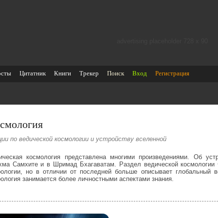
advertising placeholder 728 х 90
осты
Цитатник
Книги
Трекер
Поиск
Вход
Регистрация
смология
ции по ведической космологии и устройству вселенной
ическая космология представлена многими произведениями. Об уст
хма Самхите и в Шримад Бхагаватам. Раздел ведической космологии 
рологии, но в отличии от последней больше описывает глобальный в
рология занимается более личностными аспектами знания.