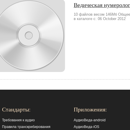
Ведическая нумероло
10 файлов весом 146Мб Общее 
в каталоге с: 06 October 2012
Стандарты:
Приложения:
Требования к аудио
АудиоВеда-android
Правила транскрибирования
АудиоВеда-iOS