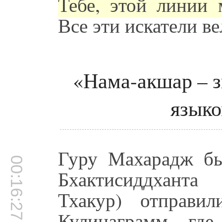
Тебе, этой линии 
Все эти искатели ве
«Нама-акшар – з
языко
Гуру Махарадж б
00:16:27
Бхактисиддханта
Тхакур) отправи
Кулинаграмм, гд