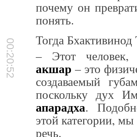
почему он преврат
понять.
Тогда Бхактивинод 
00:20:52
– Этот человек,
акшар
– это физиче
создаваемый губа
поскольку дух Им
апарадха
. Подобн
этой категории, мы
речь.