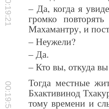
00:19:21
– Да, когда я увид
громко повторят
Махамантру, и пост
– Неужели?
– Да.
– Кто вы, откуда в
Тогда местные жит
00:19:51
Бхактивинод Тхакур
тому времени и сл