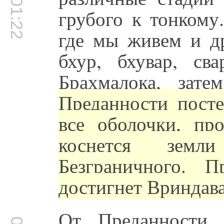
00:01:22
грубого к тонкому
где мы живем и др
бхур, бхувар, св
Брахмалока, зат
Преданности посте
все оболочки, про
коснется земл
Безграничного. 
достигнет Вриндава
От Преданности,