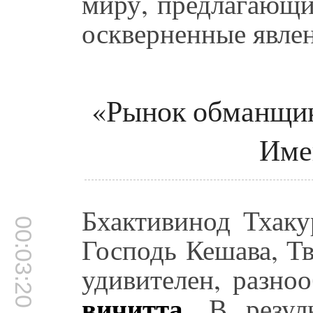
миру, предлагающи
оскверненные явле
«Рынок обманщик
Име
Бхактивинод Тхаку
00:03:20
Господь Кешава, Т
удивителен, разно
вичитта
. В резул