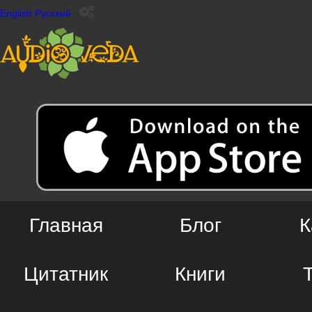
English
Русский
Главная
Блог
К
Цитатник
Книги