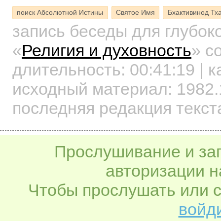
поиск Абсолютной Истины
Святое Имя
Бхактивинод Тх
запись беседы для глубок
«
Религия и духовность
»
со
длительность:
00:41:19
| к
исходный материал: 1982.
последняя редакция текста
Прослушивание и заг
авторизации н
Чтобы прослушать или с
войди