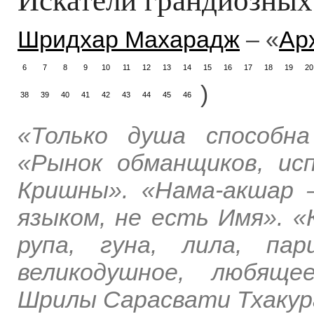
Шридхар Махарадж
– «
Ар
6
7
8
9
10
11
12
13
14
15
16
17
18
19
20
)
38
39
40
41
42
43
44
45
46
«Только душа способн
«Рынок обманщиков, ис
Кришны». «Нама-акшар –
языком, не есть Имя». «
рупа, гуна, лила, пар
великодушное, любяще
Шрилы Сарасвати Тхакур