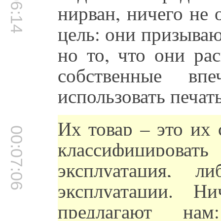
00:06:14
нирван, ничего не 
цель: они призываю
но то, что они ра
собственные вп
использовать печат
Их товар – это их
00:07:06
классифицироват
эксплуатация, л
эксплуатации. Н
предлагают на