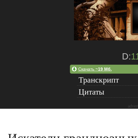
D:
1
Скачать
~19 Мб.
Транскрипт
Цитаты
adver
Искатели грандиозных