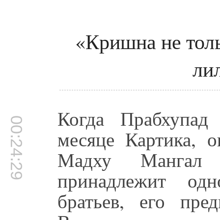
«Кришна не толь
ли
Когда Прабхупад
00:24:29
месяце Картика, о
Мадху Мангал 
принадлежит од
братьев, его пре