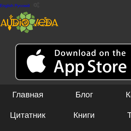
English
Русский
Главная
Блог
К
Цитатник
Книги