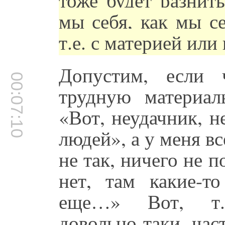
мы себя, как мы се
т.е. с материей или
Допустим, если 
00:07:10
трудную материал
«Вот, неудачник, н
людей», а у меня все
не так, ничего не п
нет, там какие-т
еще…» Вот, т.е
довольно-таки час