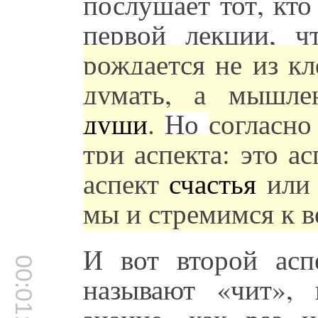
послушает тот, кт
первой лекции, 
рождается не из к
думать, а мышле
души
.
Но
согласн
три аспекта: это ас
аспект
счастья
или 
мы и стремимся к в
И вот второй аспе
00:01:55
называют «чит», 