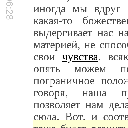
00:06:28
иногда мы вдруг ч
какая-то божеств
выдергивает нас н
материей, не спос
свои
чувства
, вся
опять можем по
пограничное полож
говоря, наша пр
позволяет нам дел
сюда. Вот, и соот
тоже будет разнить