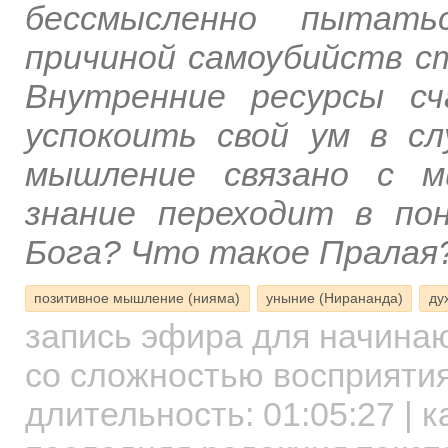
бессмысленно пытать
причиной самоубийств с
Внутренние ресурсы сч
успокоить свой ум в сл
мышление связано с м
знание переходит в по
Бога? Что такое Пралая?
позитивное мышление (нияма)
уныние (Нирананда)
ду
запись эфира для начин
со сложностью восприятия
длительность:
01:05:27
| к