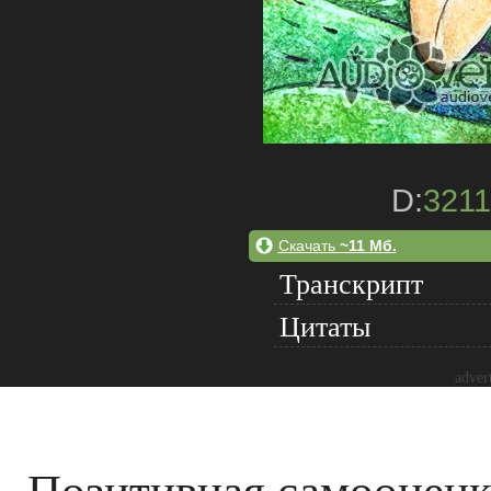
D:
3211
Скачать
~11 Мб.
Транскрипт
Цитаты
adver
Позитивная самооценк