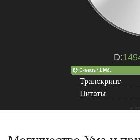
D:
149
Скачать
~1 Мб.
Транскрипт
Цитаты
adver
Могущество Ума и при