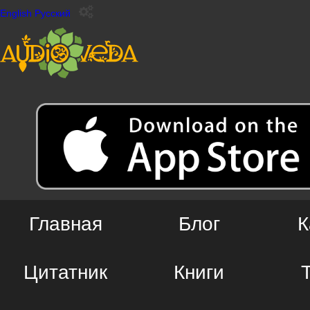
English
Русский
Главная
Блог
К
Цитатник
Книги