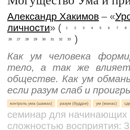
Александр Хакимов
– «
Ур
личности
» (
1
2
3
4
5
6
7
8
)
26
27
28
29
30
31
32
33
Как ум человека форми
тело, а так же влияет
обществе. Как ум обман
если разум слаб и проиг
контроль ума (шамах)
разум (буддхи)
ум (манас)
сд
семинар для начинающих
сложностью восприятия: 3