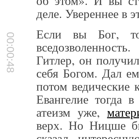
об этом». И вы ст
деле. Увереннее в э
Если вы Бог, 
00:00:48
вседозволенность
Гитлер, он получил
себя Богом. Дал е
потом ведические 
Евангелие тогда в
атеизм уже,
матер
верх. Но Ницше б
сказал интересну