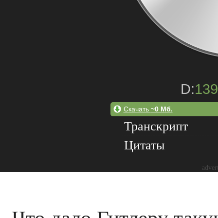
D:
139
Скачать
~0 Мб.
Транскрипт
Цитаты
adver
Что дало Гитлеру таку