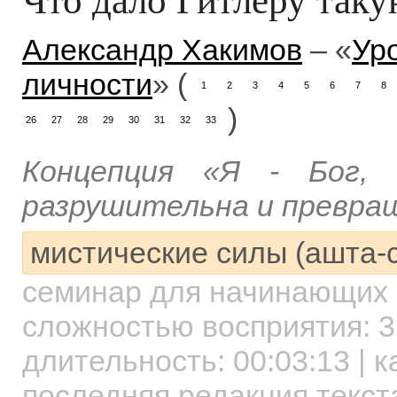
Александр Хакимов
– «
Ур
личности
» (
1
2
3
4
5
6
7
8
)
26
27
28
29
30
31
32
33
Концепция «Я - Бог,
разрушительна и превращ
мистические силы (ашта-
семинар для начинающих
сложностью восприятия: 3
длительность:
00:03:13
| к
последняя редакция текст