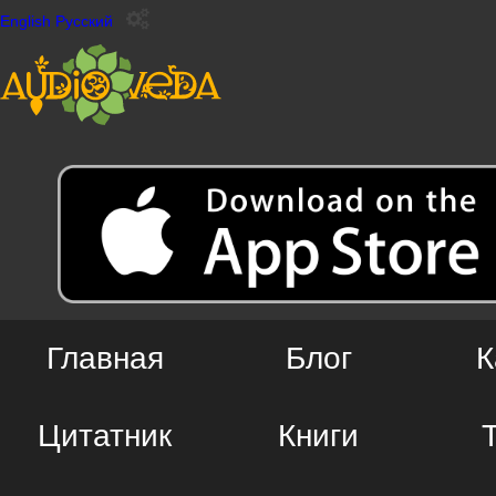
English
Русский
Главная
Блог
К
Цитатник
Книги