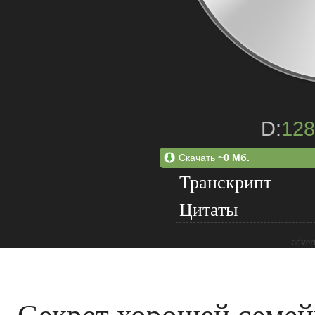
D:
128
Скачать
~0 Мб.
Транскрипт
Цитаты
adver
Секрет хорошей семе