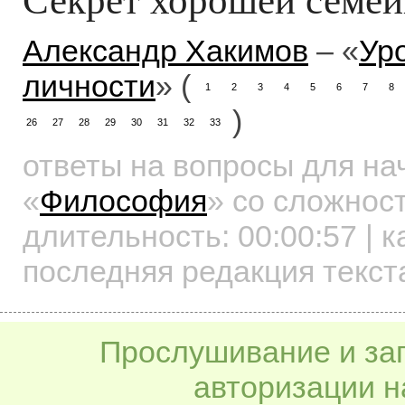
Александр Хакимов
– «
Ур
личности
» (
1
2
3
4
5
6
7
8
)
26
27
28
29
30
31
32
33
ответы на вопросы для н
«
Философия
»
со сложност
длительность:
00:00:57
| к
последняя редакция текст
Прослушивание и заг
авторизации н