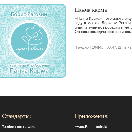
Панча карма
«Панча Крама» - это цикл лекц
году в Москве Борисом Рагози
очистительных процедур и мет
Основы самодиагностики и сам
4 аудио | 104Mb | 03:47:11 | в 
Стандарты:
Приложения:
Требования к аудио
АудиоВеда-android