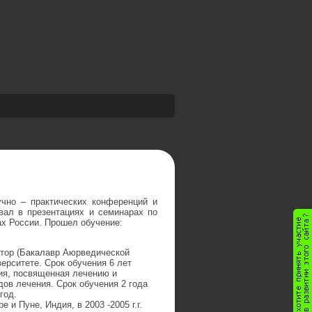
чно – практических конференций и
вал в презентациях и семинарах по
ах России. Прошел обучение:
октор (Бакалавр Аюрведической
ерситете. Срок обучения 6 лет
ия, посвященная лечению и
ов лечения. Срок обучения 2 года
год.
и Пуне, Индия, в 2003 -2005 г.г.