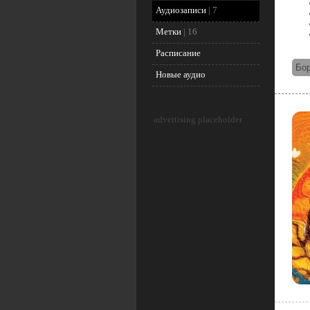
Аудиозаписи
|
7
Метки
|
16
Расписание
Бор
Новые аудио
advertising placeholder