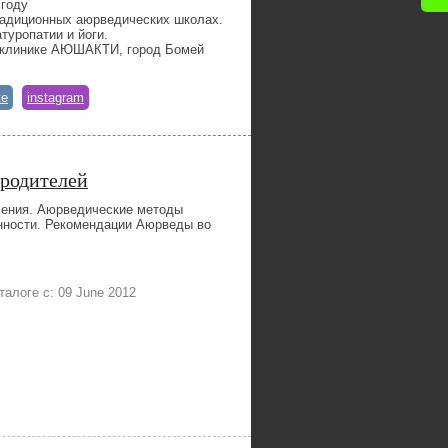
 году
радиционных аюрведических школах.
туропатии и йоги.
 в клинике АЮШАКТИ, город Бомей
te
instagram
 родителей
ления. Аюрведические методы
енности. Рекомендации Аюрведы во
аталоге с: 09 June 2012