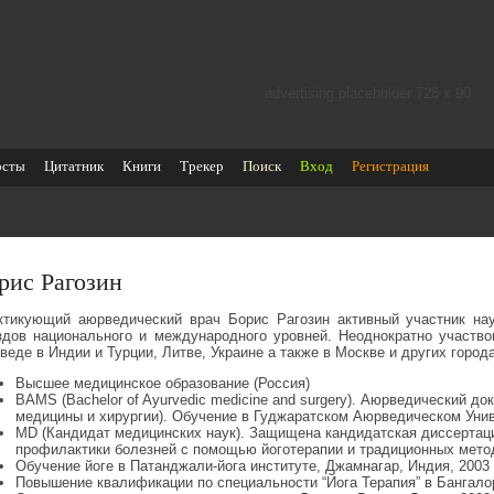
advertising placeholder 728 х 90
осты
Цитатник
Книги
Трекер
Поиск
Вход
Регистрация
рис Рагозин
ктикующий аюрведический врач Борис Рагозин активный участник нау
здов национального и международного уровней. Неоднократно участво
веде в Индии и Турции, Литве, Украине а также в Москве и других город
Высшее медицинское образование (Россия)
BAMS (Bachelor of Ayurvedic medicine and surgery). Аюрведический д
медицины и хирургии). Обучение в Гуджаратском Аюрведическом Унив
MD (Кандидат медицинских наук). Защищена кандидатская диссертац
профилактики болезней с помощью йоготерапии и традиционных метод
Обучение йоге в Патанджали-йога институте, Джамнагар, Индия, 2003 
Повышение квалификации по специальности “Йога Терапия” в Бангалоре 