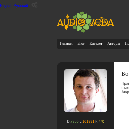
English
Русский
Главная
Блог
Каталог
Авторы
П
Бо
Пра
съе
Аюр
D:
7350
L:
101891
F:
770