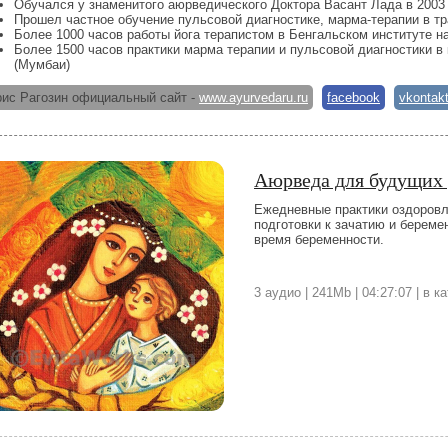
Обучался у знаменитого аюрведического Доктора Васант Лада в 2003
Прошел частное обучение пульсовой диагностике, марма-терапии в т
Более 1000 часов работы йога терапистом в Бенгальском институте на
Более 1500 часов практики марма терапии и пульсовой диагностики
(Мумбаи)
ис Рагозин официальный сайт -
www.ayurvedaru.ru
facebook
vkontak
Аюрведа для будущих
Ежедневные практики оздоров
подготовки к зачатию и берем
время беременности.
3 аудио | 241Mb | 04:27:07 | в к