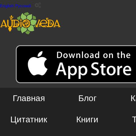
English
Русский
Главная
Блог
К
Цитатник
Книги