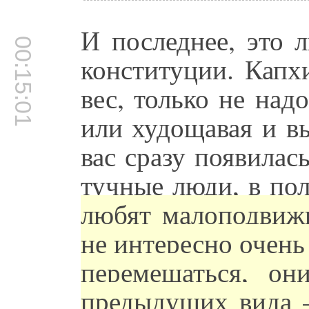
И последнее, это 
00:15:01
конституции. Капх
вес, только не над
или худощавая и в
вас сразу появилас
тучные люди, в по
любят малоподвижн
не интересно очень
перемещаться, он
предыдущих вида –