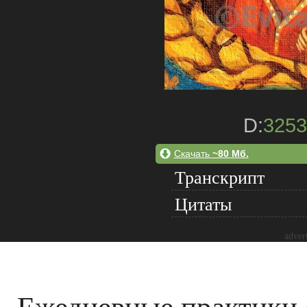
D:
3253
Скачать
~80 Мб.
Транскрипт
Цитаты
adver
Ежедневные практики 