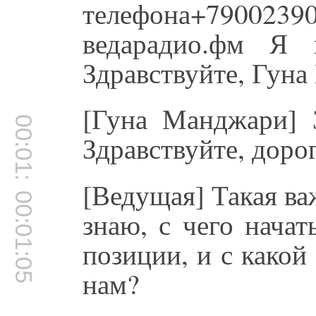
телефона+79002390
ведарадио.фм Я 
Здравствуйте, Гун
[Гуна Манджари] З
00:01:00
Здравствуйте, доро
[Ведущая] Такая ва
00:01:05
знаю, с чего начат
позиции, и с какой
нам?