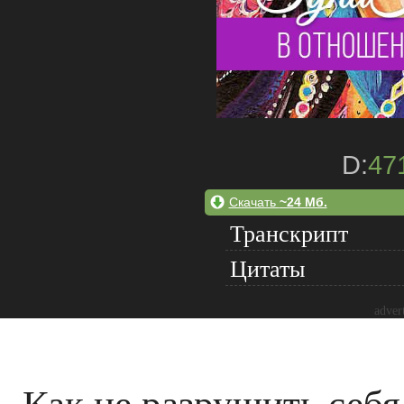
D:
47
Скачать
~24 Мб.
Транскрипт
Цитаты
adver
Как не разрушить себ