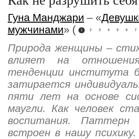
Гуна Манджари
– «
Девушк
мужчинами
» (
1
2
3
4
5
6
7
Природа женщины – стих
влияет на отношения
тенденции института бр
затирается индивидуаль
пяти лет на основе си
маугли. Как человек ст
воспитания. Паттерн 
встроен в нашу психику