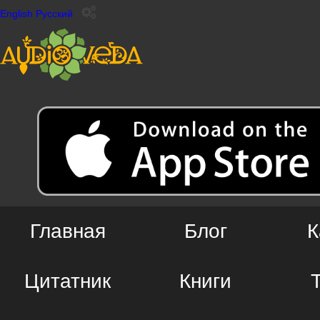
English
Русский
Главная
Блог
К
Цитатник
Книги