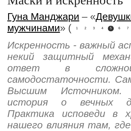
Гуна Манджари
– «
Девушк
мужчинами
» (
1
2
3
4
5
6
7
Искренность - важный ас
некий защитный механ
ответ в сложной
самодостаточности. Сам
Высшим Источником. А
история о вечных ду
Практика исповеди в 
нашего влияния там, гд