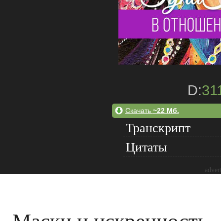
D:
31
Скачать
~22 Мб.
Транскрипт
Цитаты
adver
Маски и искренность