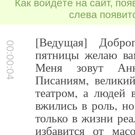
Как войдёте на сайт, по
слева появитс
[Ведущая] Добро
00:00:04
пятницы желаю вам
Меня зовут Ан
Писаниям, велики
театром, а людей 
вжились в роль, н
только в жизни реа
избавится от ма