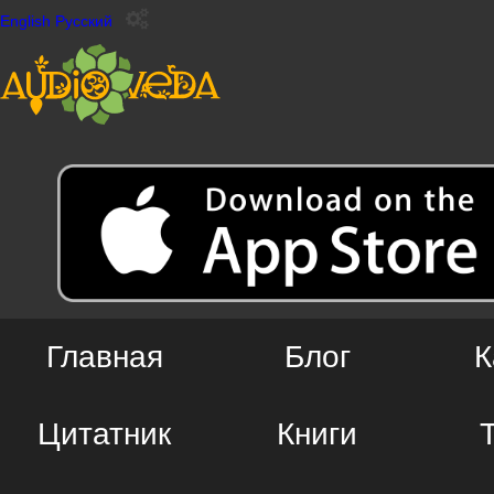
English
Русский
Главная
Блог
К
Цитатник
Книги