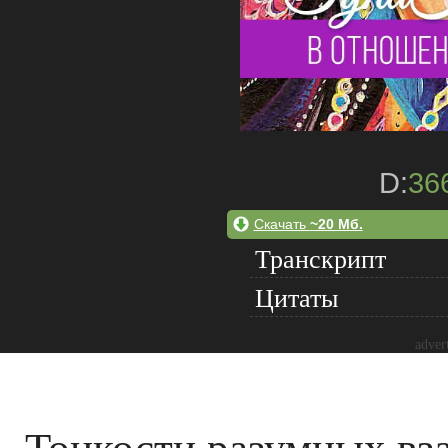
D:
36
Скачать
~20 Мб.
Транскрипт
Цитаты
adver
Тонкости разумных в