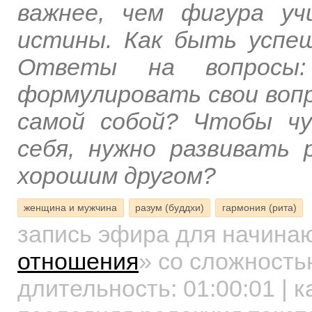
важнее, чем фигура уч
истины. Как быть успе
Ответы на вопросы:
формулировать свои воп
самой собой? Чтобы ч
себя, нужно развивать 
хорошим другом?
женщина и мужчина
разум (буддхи)
гармония (рита)
запись эфира для начин
отношения
»
со сложностью
длительность:
01:00:01
| к