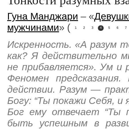
Гуна Манджари
– «
Девушк
мужчинами
» (
1
2
3
4
5
6
7
Искренность. «А разум т
как? Я действительно мн
не прибавляется». Ум и 
Феномен предсказания.
действии. Разум — практ
Богу: “Ты покажи Себя, и 
Бог ему отвечает “Ты п
быть успешным в разви