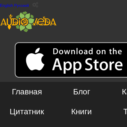
English
Русский
Главная
Блог
К
Цитатник
Книги