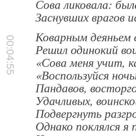
Сова ликовала: был
Заснувших врагов и
Коварным деяньем 
00:04:55
Решил одинокий во
«Сова меня учит, к
«Воспользуйся ночь
Пандавов, восторг
Удачливых, воинск
Подвергнуть разгро
Однако поклялся я 