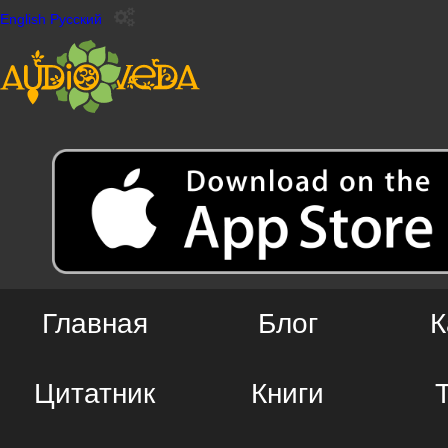
English
Русский
Главная
Блог
К
Цитатник
Книги