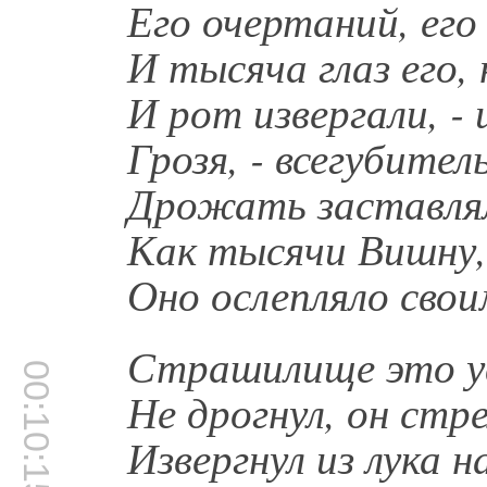
Его очертаний, его
И тысяча глаз его, 
И рот извергали, - 
Грозя, - всегубите
Дрожать заставлял
Как тысячи Вишну,
Оно ослепляло свои
Страшилище это ув
00:10:15
Не дрогнул, он стре
Извергнул из лука н