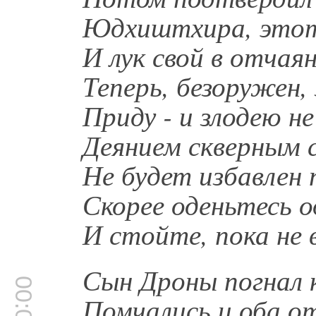
Юдхиштхира, этот 
И лук свой в отчая
Теперь, безоружен,
Приду - и злодею н
Деянием скверным 
Не будет избавлен 
Скорее оденьтесь 
И стойте, пока не 
Сын Дроны погнал к
Помчались и оба о