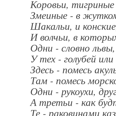
Коровьи, тигриные 
Змеиные - в жутком
Шакальи, и конские
И волчьи, в которы
Одни - словно львы,
У тех - голубей или
Здесь - помесь аку
Там - помесь морск
Одни - рукоухи, дру
А третьи - как буд
Те - раковинами ка