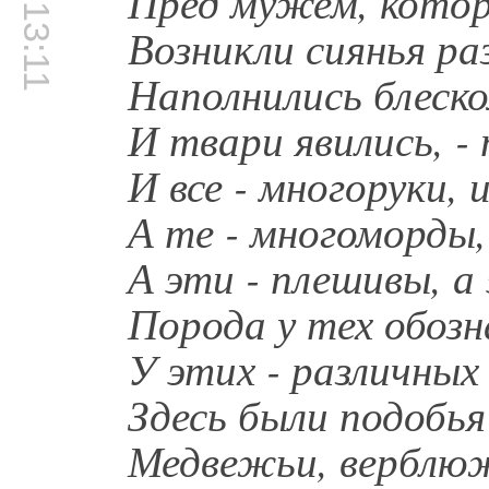
00:13:11
Пред мужем, котор
Возникли сиянья ра
Наполнились блеско
И твари явились, -
И все - многоруки, и
А те - многоморды,
А эти - плешивы, а 
Порода у тех обозн
У этих - различны
Здесь были подобья
Медвежьи, верблюж