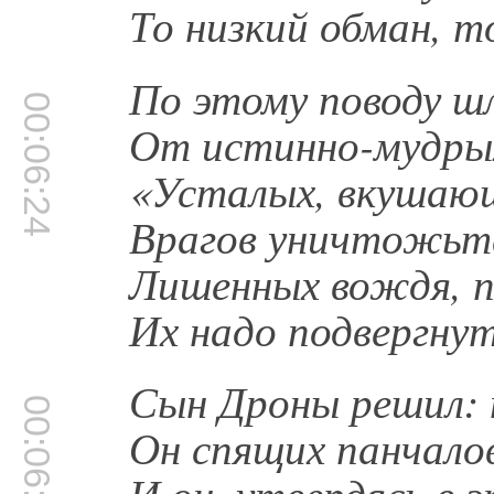
То низкий обман, т
По этому поводу ш
00:06:24
От истинно-мудрых
«Усталых, вкушающи
Врагов уничтожьте
Лишенных вождя, п
Их надо подвергнут
Сын Дроны решил: 
00:06:50
Он спящих панчалов
И он, утвердясь в 