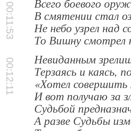
Всего боевого ору
00:11:53
В смятении стал о
Не небо узрел над с
То Вишну смотрел 
Невиданным зрели
00:12:11
Терзаясь и каясь, 
«Хотел совершить я
И вот получаю за зл
Судьбой предназнач
А разве Судьбы изм