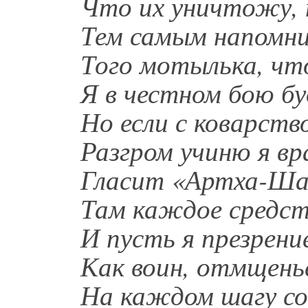
Что их уничтожу, п
Тем самым напомнил
Того мотылька, чт
Я в честном бою бу
Но если с коварство
Разгром учиню я в
Гласит «Артха-Шас
Там каждое средств
И пусть я презрение
Как воин, отмщенье
На каждом шагу с