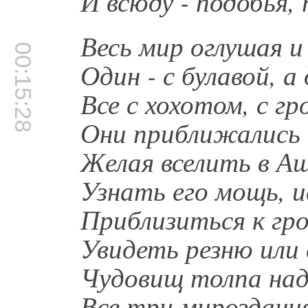
И всюду - подобья, 
Весь мир оглушая и 
00:15:28
Один - с булавой, а
Все с хохотом, с гр
Они приближались 
Желая вселить в А
Узнать его мощь, 
Приблизиться к гр
Увидеть резню или 
Чудовищ толпа над
Все три мироздания