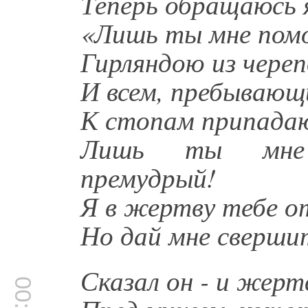
Теперь обращаюсь 
«Лишь ты мне пом
Гирляндою из чере
И всем, пребывающ
К стопам припадаю
Лишь ты мне п
премудрый!
Я в жертву тебе о
Но дай мне свершит
Сказал он - и жер