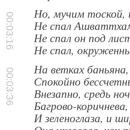
Но, мучим тоской,
00:03:16
Не спал Ашваттхам
Не спал он под лис
Не спал, окруженн
На ветках баньяна, 
00:03:36
Спокойно бессчетн
Внезапно, средь ноч
Багрово-коричнева,
И зеленоглаза, и ши
Она ужасала, как п