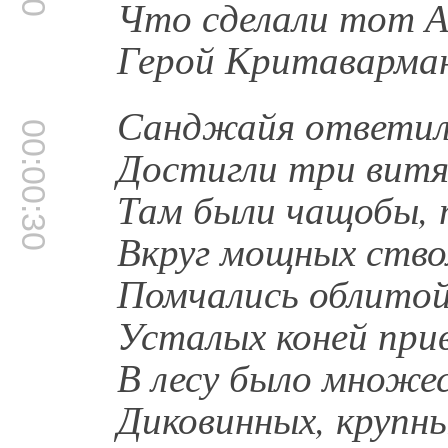
Что сделали тот 
Герой Критаварман
Санджайя ответил:
00:00:30
Достигли три витя
Там были чащобы, 
Вкруг мощных ствол
Помчались облитой
Усталых коней прив
В лесу было множе
Диковинных, крупн