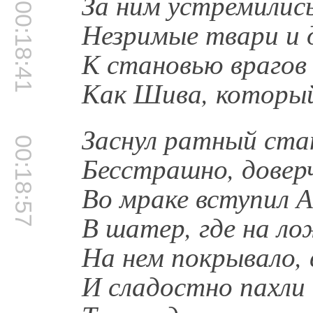
За ним устремились
00:18:41
Незримые твари и 
К становью врагов
Как Шива, который 
Заснул ратный ста
00:18:57
Бесстрашно, доверч
Во мраке вступил
В шатер, где на л
На нем покрывало, 
И сладостно пахли 