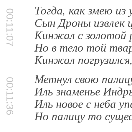
Тогда, как змею из 
00:11:07
Сын Дроны извлек 
Кинжал с золотой 
Но в тело той твар
Кинжал погрузился,
Метнул свою палицу
00:11:36
Иль знаменье Индры
Иль новое с неба у
Но палицу то суще