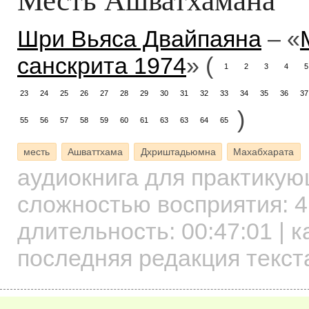
Шри Вьяса Двайпаяна
– «
санскрита 1974
» (
1
2
3
4
5
23
24
25
26
27
28
29
30
31
32
33
34
35
36
37
)
55
56
57
58
59
60
61
63
63
64
65
месть
Ашваттхама
Дхриштадьюмна
Махабхарата
аудиокнига для практику
сложностью восприятия: 4
длительность:
00:47:01
| к
последняя редакция текст