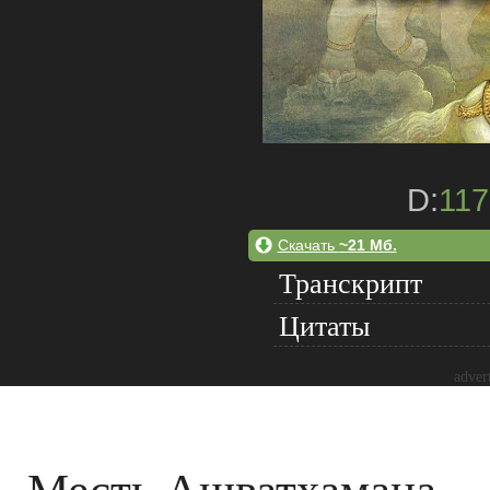
D:
117
Скачать
~21 Мб.
Транскрипт
Цитаты
adver
Месть Ашватхамана