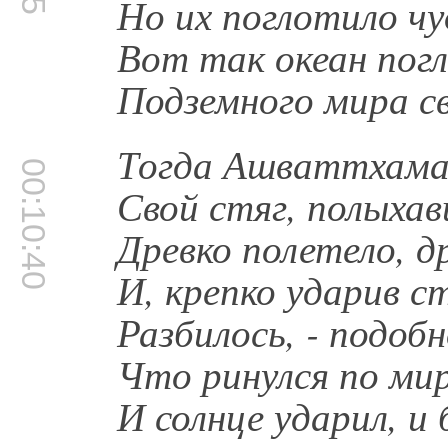
Но их поглотило ч
Вот так океан пог
Подземного мира св
Тогда Ашваттхаман
00:10:40
Свой стяг, полыха
Древко полетело, д
И, крепко ударив 
Разбилось, - подоб
Что ринулся по ми
И солнце ударил, и