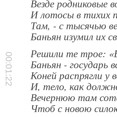
Везде родниковые в
И лотосы в тихих п
Там, - с тысячью в
Баньян изумил их с
Решили те трое: «В
00:01:22
Баньян - государь в
Коней распрягли у в
И, тело, как должн
Вечернюю там сотв
Чтоб с новою силою