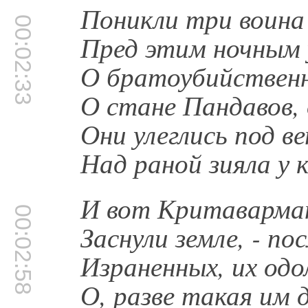
Поникли три воина 
00:02:33
Пред этим ночным
О братоубийственн
О стане Пандавов, 
Они улеглись под ве
Над раной зияла у 
И вот Критаварман
00:02:58
Заснули земле, - п
Израненных, их одо
О, разве такая им 