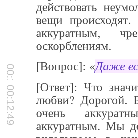
действовать неум
вещи происходят.
аккуратным, чр
оскорблениям.
[Вопрос]: «
Даже ес
00:12:44
[Ответ]: Что знач
00:12:49
любви? Дорогой. 
очень аккурат
аккуратным. Мы до