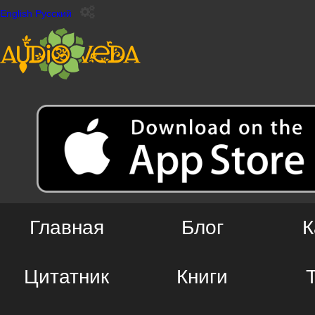
English
Русский
Главная
Блог
К
Цитатник
Книги