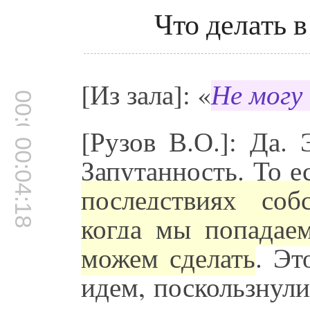
Что делать 
[Из зала]: «
Не могу
00:04:17
[Рузов В.О.]: Да. 
00:04:18
Запутанность. То е
последствиях соб
когда мы попадаем
можем сделать
. Эт
идем, поскользнули