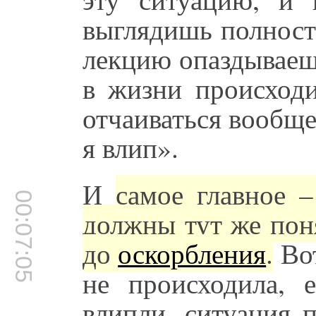
выглядишь полност
лекцию опаздываеш
в жизни происходи
отчаиваться вообще
я влип».
И
самое главное 
00:07:05
должны тут же пон
до
оскорбления
.
Вот
не происходила, 
влипли, ситуация 