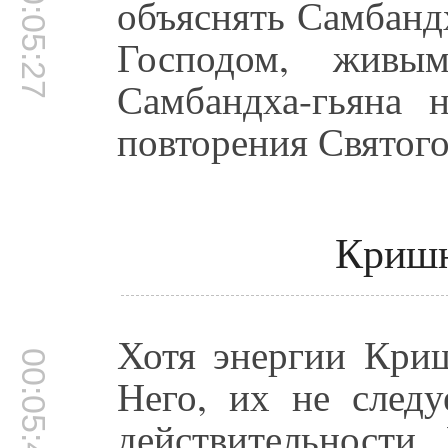
00:05:27
объяснять Самбанд
Господом, живы
Самбандха-гьяна 
повторения Святог
Кришн
Хотя энергии Кри
00:05:49
Него, их не следу
действительности,