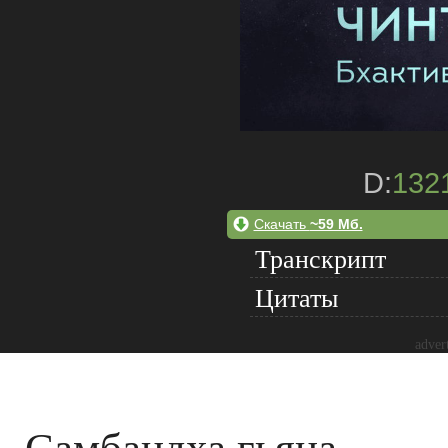
D:
132
Скачать
~59 Мб.
Транскрипт
Цитаты
adver
Самбандха гьяна