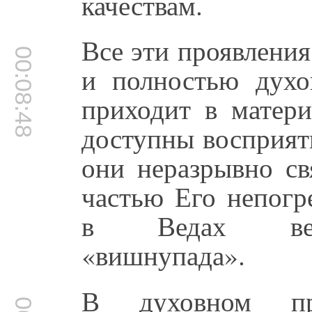
качествам.
Все эти проявлени
00:08:48
и полностью духо
приходит в матери
доступны восприят
они неразрывно св
частью Его непог
в Ведах вели
«вишнупада».
В духовном пр