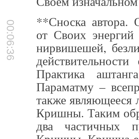
Своем изначальном
**Сноска автора. 
00:06:36
от Своих энергий 
нирвишешей, безл
действительности
Практика аштанг
Параматму – всепр
также являющееся 
Кришны. Таким обр
два частичных п
Кришны. Кришна ес