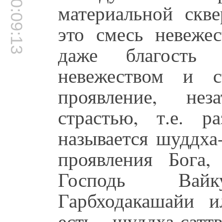
00:09:13
материальной ск
это смесь невежес
даже благость 
невежеством и с
проявление, нез
страстью, т.е. р
называется шуддха-
проявления Бога,
Господь Вайку
Гарбходакашайи 
есть шуддха-сат