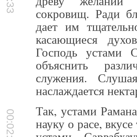
древу желаний
сокровищ. Ради б
дает им тщательн
касающиеся духо
Господь устами 
объяснить разли
служения. Слуша
наслаждается некта
Так, устами Раман
00:02:05
науку о расе, вкус
устами Сарвабха