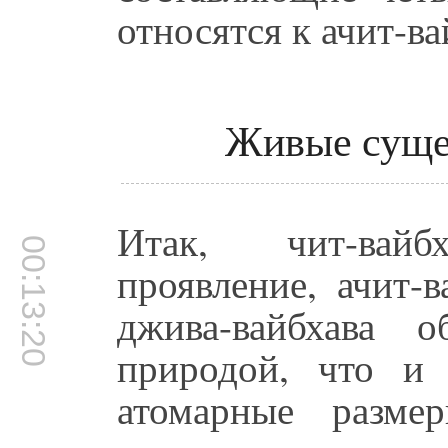
относятся к ачит-ва
Живые сущес
Итак, чит-вай
00:13:20
проявление, ачит-
джива-вайбхава 
природой, что и 
атомарные разме