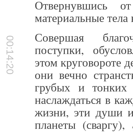
Отвернувшись о
материальные тела 
Совершая благо
00:14:20
поступки, обусл
этом круговороте д
они вечно странст
грубых и тонких 
наслаждаться в каж
жизни, эти души и
планеты (сваргу),