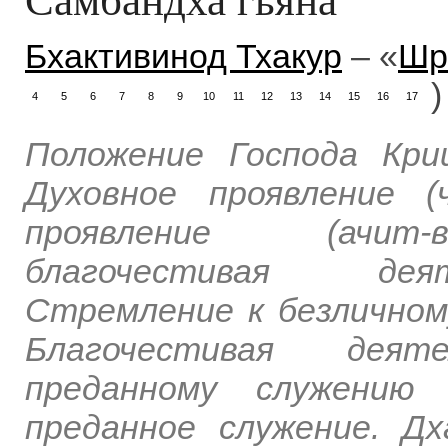
Бхактивинод Тхакур
– «
Шр
)
4
5
6
7
8
9
10
11
12
13
14
15
16
17
Положение Господа Кри
Духовное проявление (
проявление (ачит-в
благочестивая деят
Стремление к безличному
Благочестивая деят
преданному служению (
преданное служение. Д