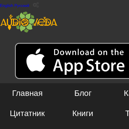
English
Русский
Главная
Блог
К
Цитатник
Книги