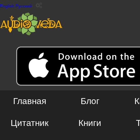
English
Русский
Главная
Блог
К
Цитатник
Книги