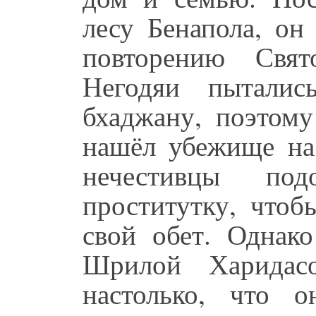
лесу Бенапола, он
повторению Свя
Негодяи пыталис
бхаджану, поэтом
нашёл убежище на 
нечестивцы п
проститутку, чтоб
свой обет. Однак
Шрилой Харидас
настолько, что 