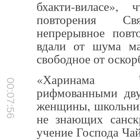
бхакти-виласе»,
повторения Св
непрерывное повт
вдали от шума ма
свободное от оскор
«Харинама Ч
00:07:56
рифмованными дву
женщины, школьник
не знающих санск
учение Господа Чай