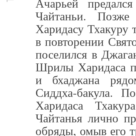
Ачарьей предалс
Чайтаньи. Позже
Харидасу Тхакуру т
в повторении Свят
поселился в Джага
Шрилы Харидаса п
и бхаджана рядо
Сиддха-бакула. П
Харидаса Тхакур
Чайтанья лично пр
обряды, омыв его т