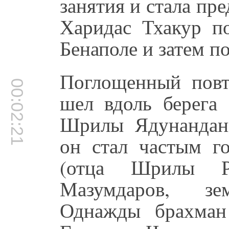
занятия и стала пр
Харидас Тхакур п
Бенаполе и затем п
Поглощенный повт
00:02:21
шел вдоль берега 
Шрилы Ядунанданы
он стал частым г
(отца Шрилы Ра
Мазумдаров, зем
Однажды брахман