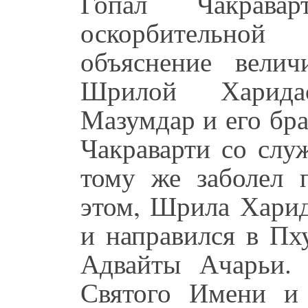
Гопал Чакрав
оскорбительной
объяснение вели
Шрилой Харида
Мазумдар и его бр
Чакраварти со слу
тому же заболел 
этом, Шрила Харид
и направился в Пх
Адвайты Ачарьи.
Святого Имени и