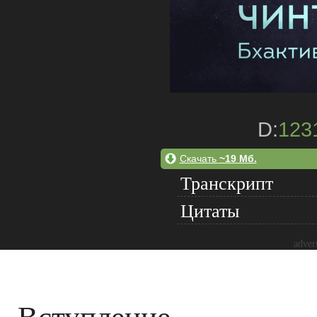
D:
123
Скачать
~19 Мб.
Транскрипт
Цитаты
adver
Вступление