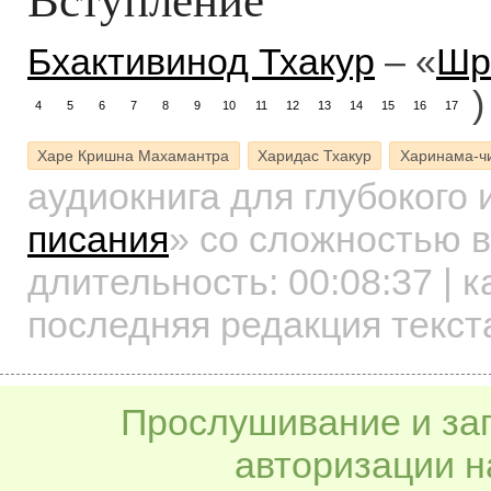
Бхактивинод Тхакур
– «
Шр
)
4
5
6
7
8
9
10
11
12
13
14
15
16
17
Харе Кришна Махамантра
Харидас Тхакур
Харинама-ч
аудиокнига для глубокого
писания
»
со сложностью в
длительность:
00:08:37
| к
последняя редакция текст
Прослушивание и заг
авторизации н