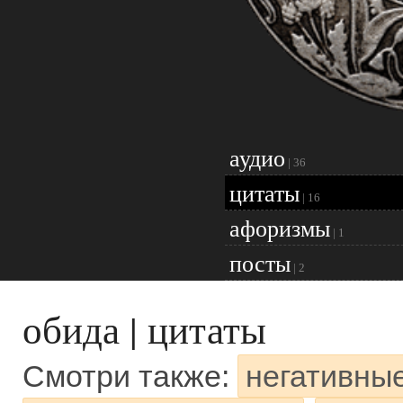
аудио
|
36
цитаты
|
16
афоризмы
|
1
посты
|
2
обида | цитаты
Смотри также:
негативны