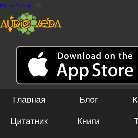
English
Русский
Главная
Блог
К
Цитатник
Книги