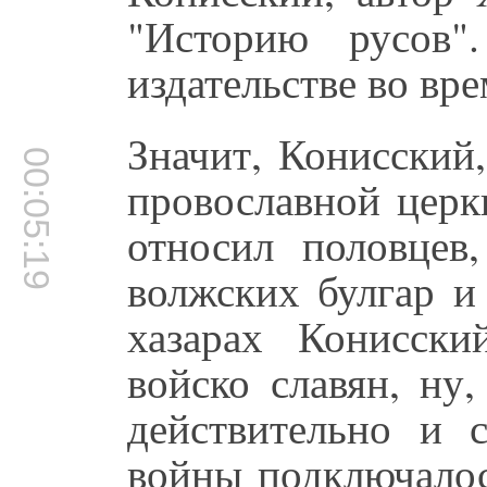
"Историю русов"
издательстве во вр
Значит, Конисский
00:05:19
провославной церкв
относил половцев,
волжских булгар и
хазарах Конисски
войско славян, ну,
действительно и 
войны подключалос