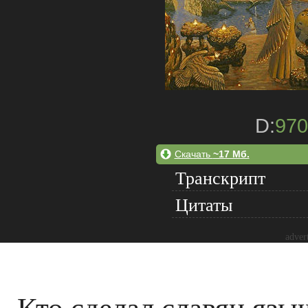
D:
970
Скачать
~17 Мб.
Транскрипт
Цитаты
adver
Кто сделал славян яз