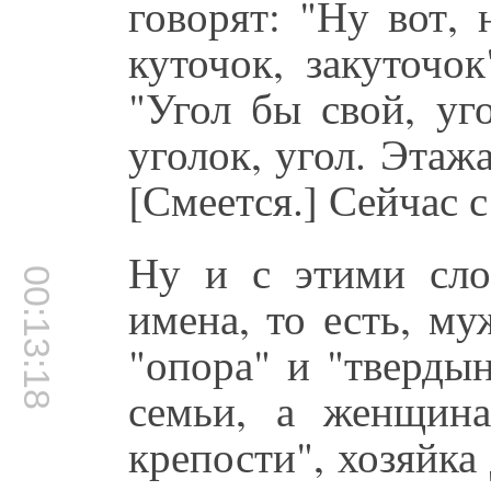
говорят: "Ну вот,
куточок, закуточо
"Угол бы свой, уг
уголок, угол. Этажа
[Смеется.] Сейчас с
Ну и с этими слов
00:13:18
имена, то есть, м
"опора" и "твердын
семьи, а женщина
крепости", хозяйка 