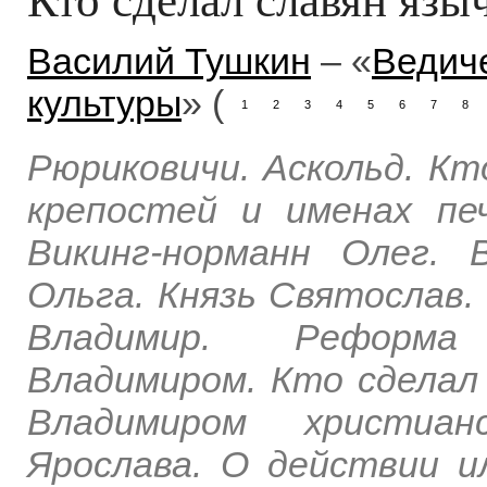
Василий Тушкин
– «
Ведиче
культуры
» (
1
2
3
4
5
6
7
8
Рюриковичи. Аскольд. Кт
крепостей и именах печ
Викинг-норманн Олег. 
Ольга. Князь Святослав.
Владимир. Реформа 
Владимиром. Кто сделал
Владимиром христиан
Ярослава. О действии и