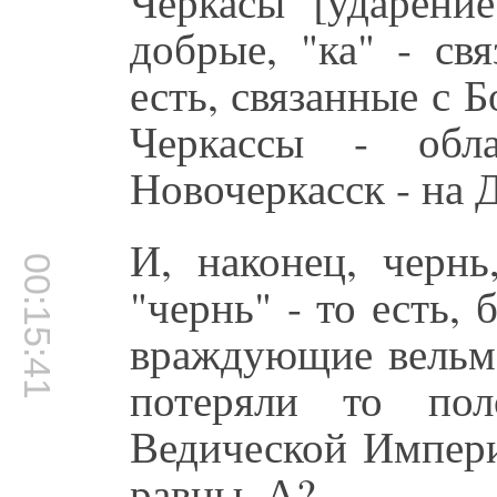
Черкасы [ударение
добрые, "ка" - св
есть, связанные с Б
Черкассы - обл
Новочеркасск - на Д
И, наконец, чернь
00:15:41
"чернь" - то есть,
враждующие вельмо
потеряли то пол
Ведической Импери
равны. А?