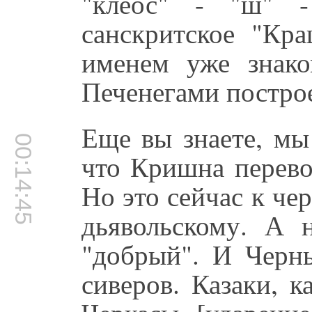
"клеос" - "ш" -
санскритское "Кр
именем уже знак
Печенегами постро
Еще вы знаете, мы
00:14:45
что Кришна перево
Но это сейчас к че
дьявольскому. А н
"добрый". И Черны
сиверов. Казаки, 