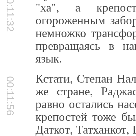
00:11:32
"ха", а крепос
огороженным забор
немножко трансфор
превращаясь в н
язык.
Кстати, Степан Нал
00:11:56
же стране, Раджа
равно остались нас
крепостей тоже бы
Даткот, Татханкот,