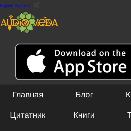
English
Русский
Главная
Блог
К
Цитатник
Книги