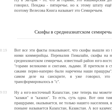
говорил, Пенджа - пятиречье, но к этому штату ещё
поэтому Велесова Книга называет это Семиречьем.
Скифы в среднеазиатском семиречьи
Вот все эти факты показывают, что скифы вышли из т
8:19
ними киммерийцы. Перевалив Гималайи, скифы на н
среднеазиатском семиречьи, известный район юго-вост
"горами великими и снегами, льдами. И притекли в с
саками перво-наперво были наречены наши пращуры", 
самом деле на санскрите, я уже говорил, это 
трансформировалось в "с".
Ну а юго-восточный Казахстан, уже теперь вы можете 
9:03
"казаки" и "казахи". То есть, суть одна. Вот они та
пращурами, оказывается, не только нашего населения, н
поныне называется Казахстан, Казакстан. А все казаче