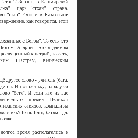
т "стан"? Значит, в Кашмирской
жа" - царь, "стхан" - страна,
во "стан". Оно и в Казахстане
дтверждение, как говорится, этой
связанные с Богом". То есть, это
Богом. А арии - это в данном
просвященный кшатрий, то есть,
ским Шастрам, ведическим
ё другое слово - учитель [бата,
х детей. И потихоньку, наряду со
лово "батя". И если кто из вас
итературу времен Великой
ртизанских отрядов, комнадиры
ли как? Батя. Батя, батько, да.
 позже.
долгое время располагались в