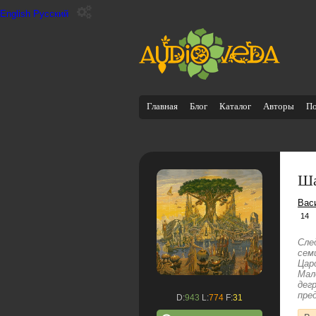
English
Русский
Главная
Блог
Каталог
Авторы
П
Ша
Вас
14
Сле
сем
Цар
Мал
дег
пре
D:
943
L:
774
F:
31