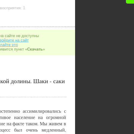
восприятия: 1
на сайте не доступны
войдите на сайт
лайте это
оявится пункт «
Скачать
»
кой долины. Шаки - саки
степенно ассимилировались с
стивое население на огромной
ние на факте таком. Мы живем в
оцесс был очень медленный,