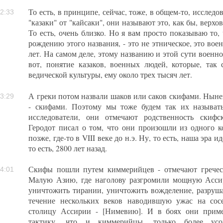
То есть, в принципе, сейчас, тоже, в общем-то, исслед
2:33
"казаки" от "кайсаки", они называют это, как бы, верх
То есть, очень близко. Но я вам просто показываю то
рождению этого названия, - это не этническое, это воен
лет. На самом деле, этому названию и этой сути военной
вот, понятие казаков, военных людей, которые, так 
ведической культуры, ему около трех тысяч лет.
А греки потом назвали шаков или саков скифами. Ныне
3:29
- скифами. Поэтому мы тоже будем так их называт
исследователи, они отмечают родственность скиф
Геродот писал о том, что они произошли из одного к
позже, где-то в VIII веке до н.э. Ну, то есть, наша эра и
то есть, 2800 лет назад.
Скифы пошли путем киммерийцев - отмечают греческ
4:01
Малую Азию, где наголову разгромили мощную Ассир
уничтожить тирании, уничтожить вожделение, разруш
течение нескольких веков наводившую ужас на сос
столицу Ассирии - [Нимевию]. И в боях они приме
тактику, что и киммерийцы, только более усо