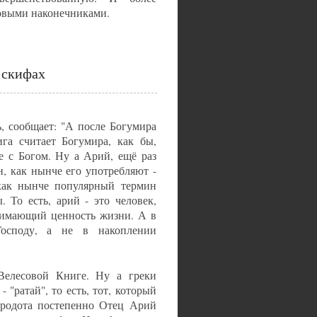
зовыми наконечниками.
 скифах
, сообщает: "А после Богумира
га считает Богумира, как бы,
е с Богом. Ну а Арий, ещё раз
, как нынче его употребляют -
 как нынче популярный термин
. То есть, арий - это человек,
онимающий ценность жизни. А в
осподу, а не в накоплении
Велесовой Книге. Ну а греки
 "ратай", то есть, тот, который
Геродота постепенно Отец Арий