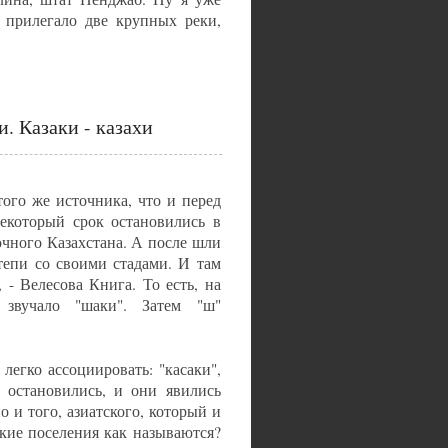
 прилегало две крупных реки,
. Казаки - казахи
ого же источника, что и перед
екоторый срок остановились в
очного Казахстана. А после шли
тепи со своими стадами. И там
- Велесова Книга. То есть, на
звучало "шаки". Затем "ш"
легко ассоциировать: "касаки",
м остановились, и они явились
о и того, азиатского, который и
ские поселения как называются?