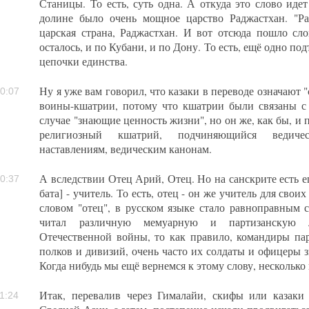
Станицы. То есть, суть одна. А откуда это слово иде
долине было очень мощное царство Раджастхан. "Рад
царская страна, Раджастхан. И вот отсюда пошло сло
осталось, и по Кубани, и по Дону. То есть, ещё одно по
цепочки единства.
Ну я уже вам говорил, что казаки в переводе означают "
0:07
воины-кшатрии, потому что кшатрии были связаны с 
случае "знающие ценность жизни", но он же, как бы, и 
религиозный кшатрий, подчиняющийся ведиче
наставлениям, ведическим канонам.
А вследствии Отец Арий, Отец. Но на санскрите есть ещ
0:37
бата] - учитель. То есть, отец - он же учитель для свои
словом "отец", в русском языке стало равноправным с
читал различную мемуарную и партизанскую л
Отечественной войны, то как правило, командиры па
полков и дивизий, очень часто их солдаты и офицеры зва
Когда нибудь мы ещё вернемся к этому слову, несколько
Итак, перевалив через Гималайи, скифы или казаки 
1:24