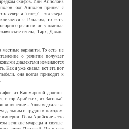
 предком скифов. Или Апполона
Апполон, бог Апполон пришел с
то север, а "гипер" - это сверх,
ликается с Гопалом, то есть,
говорил о религии, он упоминал
славянские имена, Тарх, Даждь-
 местные варианты. То есть, не
ставление о религии получает
ыковыми диалектами изменяются
ь. Как я уже сказал, вот эта вот
лыбели, она всегда приводит к
.
скифов из Кашмирской долины:
, с гор Арийских, из Загорья".
воприношение - Ашвамедха-ягья,
тем дальним и трудным походом,
е империи. Горы Арийские - это
езы великие мудрецы и святые.
олина, штат Пенджаб. Ну я уже