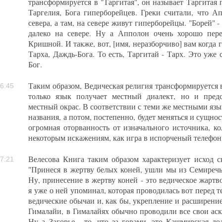
трансформируется в "Таргитая", он называет Таргитая
Таргелия, Бога гиперборейцев. Греки считали, что 
севера, а там, на севере живут гиперборейцы. "Борей" - э
далеко на севере. Ну а Апполон очень хорошо перек
Кришной. И также, вот, [имя, неразборчиво] вам когда 
Тарха, Даждь-Бога. То есть, Таргитай - Тарх. Это уже 
Бог.
Таким образом, Ведическая религия трансформируется в
6:45
только язык получает местный диалект, но и пред
местный окрас. В соответствии с теми же местными яз
названия, а потом, постепенно, будет меняться и сущност
огромная оторванность от изначального источника, ко
некоторым искажениям, как игра в испорченый телефон
Велесова Книга таким образом характеризует исход 
7:21
"Принеся в жертву белых коней, ушли мы из Семиречья
Ну, принесение в жертву коней - это ведическое жарт
я уже о ней упоминал, которая проводилась вот перед 
ведические обычаи и, как бы, укрепление и расширени
Гималайи, в Гималайях обычно проводили все свои аск
Ну а Загорье - то, что за горами, это Кашмирская д