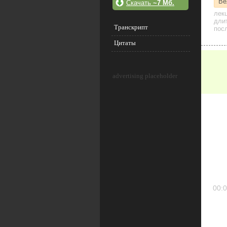
Ве
Скачать
~7 Мб.
лек
дли
Транскрипт
посл
Цитаты
advertising placeholder
00:0