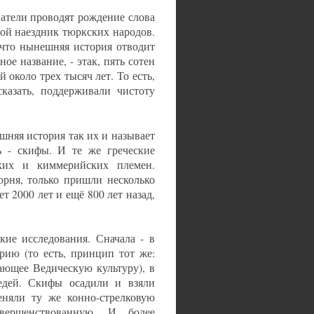
ователи проводят рождение слова
овой наездник тюркских народов.
, что нынешняя история отводит
ное название, - этак, пять сотен
 около трех тысяч лет. То есть,
сказать, поддерживали чистоту
шняя история так их и называет
ь - скифы. И те же греческие
ских и киммерийских племен.
орня, только пришли несколько
дет 2000 лет и ещё 800 лет назад,
ие исследования. Сначала - в
ию (то есть, принцип тот же:
ающее Ведическую культуру), в
едей. Скифы осадили и взяли
няли ту же конно-стрелковую
вершенствованную. И более