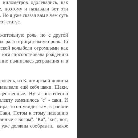
 километров одолевались, как
е, поэтому и называли вот эти
Но я уже сказал вам в чем суть
от статус.
ожительную роль, но с другой
сыграла отрицательную роль. То
ческой колыбели огромными как
и-юга способствовала рождению
нно начиналась деградация и в
уровень, из Кашмирской долины
 называли ещё себя шаки. Шаки,
ущественные. Ну а постепенно
лекту заменилось "с" - саки. И
ира, то он увидит там, в районе
Саки. Потом к этому названию
нные с Богом". "Ка", "ки", вот,
 уже должны сообразить, какое