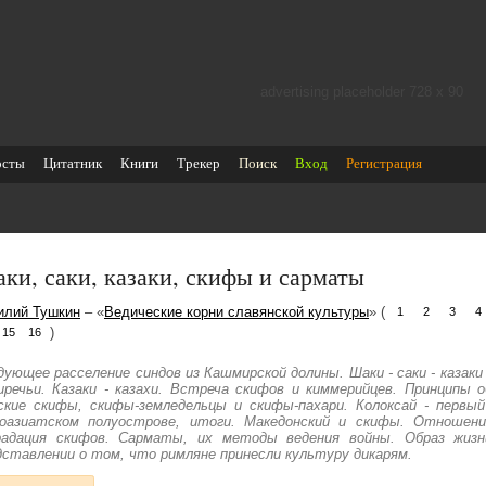
advertising placeholder 728 х 90
осты
Цитатник
Книги
Трекер
Поиск
Вход
Регистрация
ки, саки, казаки, скифы и сарматы
илий Тушкин
– «
Ведические корни славянской культуры
» (
1
2
3
4
)
15
16
дующее расселение синдов из Кашмирской долины. Шаки - саки - казак
иречьи. Казаки - казахи. Встреча скифов и киммерийцев. Принципы 
ские скифы, скифы-земледельцы и скифы-пахари. Колоксай - первый
оазиатском полуострове, итоги. Македонский и скифы. Отношени
радация скифов. Сарматы, их методы ведения войны. Образ жиз
дставлении о том, что римляне принесли культуру дикарям.