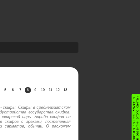
5
6
7
8
9
10
11
12
13
и - скифы. Скифы в среднеазиатском
обустройства государства скифов.
 скифский царь. Борьба скифов на
я скифов с греками, постепенная
ни сарматов, обычаи. О расхожем