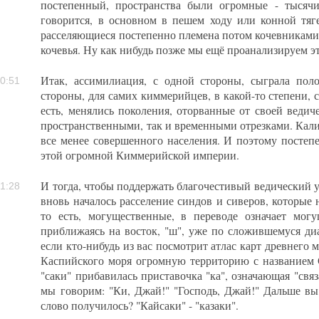
постепенный, пространства были огромные - тысячи
говорится, в основном в пешем ходу или конной тяг
расселяющиеся постепенно племена потом кочевниками. 
кочевья. Ну как нибудь позже мы ещё проанализируем эт
Итак, ассимилиация, с одной стороны, сыграла пол
0:51
стороны, для самих киммерийцев, в какой-то степени, 
есть, менялись поколения, оторванные от своей веди
пространственными, так и временными отрезками. Кал
все менее совершенного населения. И поэтому постепе
этой огромной Киммерийской империи.
И тогда, чтобы поддержать благочестивый ведический 
1:28
вновь началось расселение синдов и сиверов, которые
то есть, могущественные, в переводе означает мог
приближаясь на восток, "ш", уже по сложившемуся диа
если кто-нибудь из вас посмотрит атлас карт древнего м
Каспийского моря огромную территорию с названием 
"саки" прибавилась приставочка "ка", означающая "связа
мы говорим: "Ки, Джай!" "Господь, Джай!" Дальше вы
слово получилось? "Кайсаки" - "казаки".