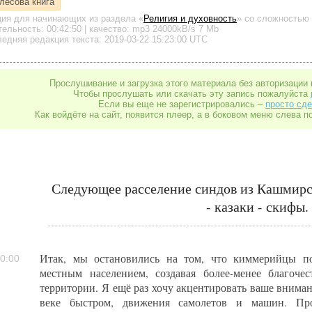
лесова книга
ция для начинающих
из раздела «
Религия и духовность
»
со сложностью 
тельность:
00:42:50
| качество:
mp3
24000kB/s
7 Mb
едняя редакция текста: 2019-03-22 15:23:00 UTC
Прослушивание и загрузка этого материала без авторизации 
Чтобы прослушать или скачать эту запись пожалуйста
Если вы еще не зарегистрировались –
просто сде
Как войдёте на сайт, появится плеер, а в боковом меню слева п
Следующее расселение синдов из Кашмирс
- казаки - скифы.
Итак, мы остановились на том, что киммерийцы по
0:00
местным населением, создавая более-менее благоче
территории. Я ещё раз хочу акцентировать ваше внима
веке быстром, движения самолетов и машин. Пр