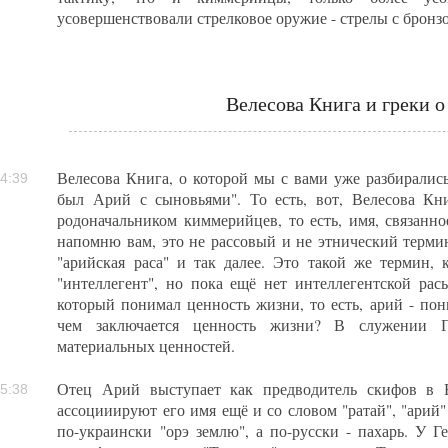
усовершенствовали стрелковое оружие - стрелы с брон
Велесова Книга и греки о
Велесова Книга, о которой мы с вами уже разбирались
4:39
был Арий с сыновьями". То есть, вот, Велесова Кни
родоначальником киммерийцев, то есть, имя, связанно
напомню вам, это не рассовый и не этнический термин
"арийская раса" и так далее. Это такой же термин,
"интеллегент", но пока ещё нет интеллегентской расы
который понимал ценность жизни, то есть, арий - п
чем заключается ценность жизни? В служении Г
материальных ценностей.
Отец Арий выступает как предводитель скифов в 
5:38
ассоцииируют его имя ещё и со словом "ратай", "арий" -
по-украински "орэ землю", а по-русски - пахарь. У 