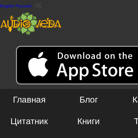
English
Русский
Главная
Блог
К
Цитатник
Книги