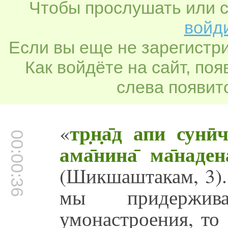
Чтобы прослушать или с
войди
Если вы еще не зарегистр
Как войдёте на сайт, по
слева появитс
тр̣н̣а̄д апи сунӣ
«
00:00:36
ама̄нина̄ ма̄наде
(Шикшаштакам, 3).
мы придержива
умонастроения, то