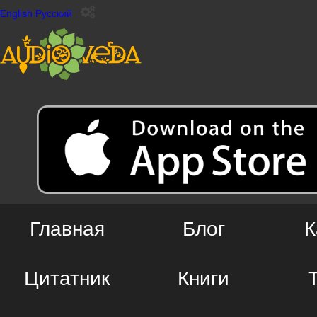
English
Русский
Главная
Блог
К
Цитатник
Книги