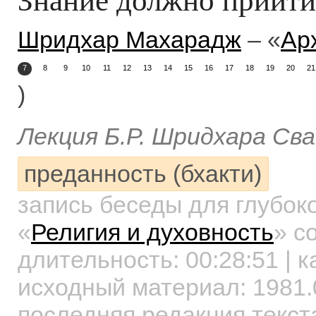
Шридхар Махарадж
– «
Ар
7
8
9
10
11
12
13
14
15
16
17
18
19
20
21
)
Лекция Б.Р. Шридхара Сва
преданность (бхакти)
запись беседы для глубок
«
Религия и духовность
»
со
длительность:
00:28:51
| к
исходный материал: 1981.
последняя редакция текст