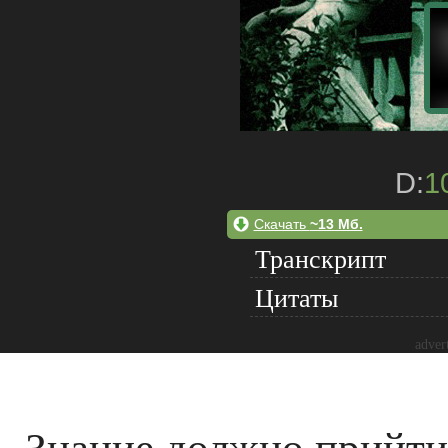
D:
1
Скачать
~13 Мб.
Транскрипт
Цитаты
adver
Знание должно прийти