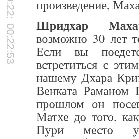
00:22:51
произведение, Мах
Шридхар Махар
00:22:53
возможно 30 лет т
Если вы поедет
встретиться с эти
нашему Дхара Кри
Венката Раманом П
прошлом он посе
Матхе до того, ка
Пури место ух