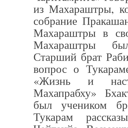
из Махараштры, к
собрание Пракашан
Махараштры в св
Махараштры был
Старший брат Раби
вопрос о Тукарам
«Жизнь и наст
Махапрабху» Бхак
был учеником бр
Тукарам рассказ