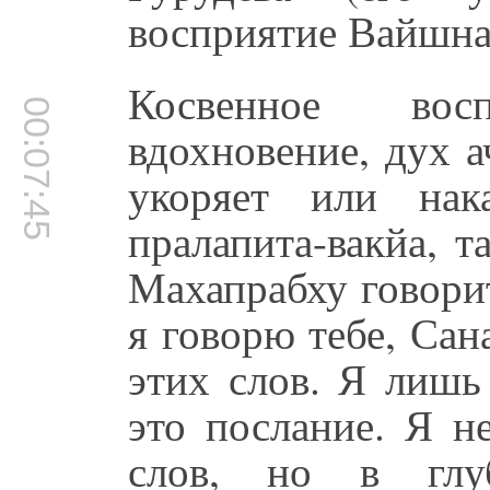
восприятие Вайшнав
Косвенное вос
00:07:45
вдохновение, дух а
укоряет или нак
пралапита-вакйа, 
Махапрабху говори
я говорю тебе, Сан
этих слов. Я лишь
это послание. Я н
слов, но в глу