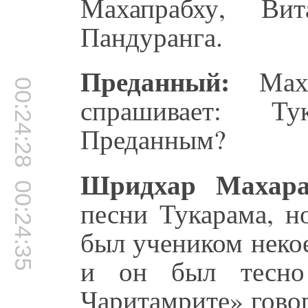
Махапрабху, Ви
Пандуранга.
Преданный:
Маха
00:24:28
спрашивает: Т
Преданным?
Шридхар Махара
00:24:35
песни Тукарама, н
был учеником неко
и он был тесно
Чаритамрите» гово