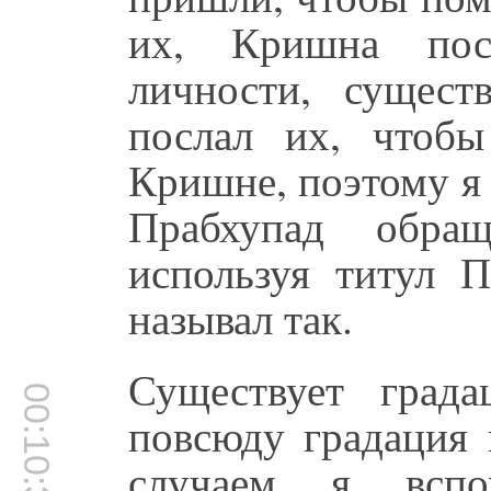
их, Кришна пос
личности, сущест
послал их, чтоб
Кришне, поэтому я
Прабхупад обра
используя титул П
называл так.
Существует град
00:10:33
повсюду градация 
случаем я вспо