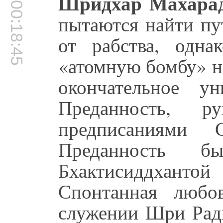
00:18:41
Шридхар Махара
00:18:45
пытаются найти пу
от рабства, одна
«атомную бомбу» на
окончательное у
Преданность, р
предписаниями 
Преданность б
Бхактисиддхант
Спонтанная любов
служении Шри Рад