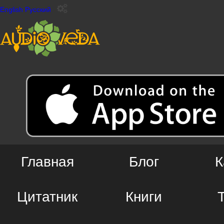
English
Русский
Главная
Блог
К
Цитатник
Книги