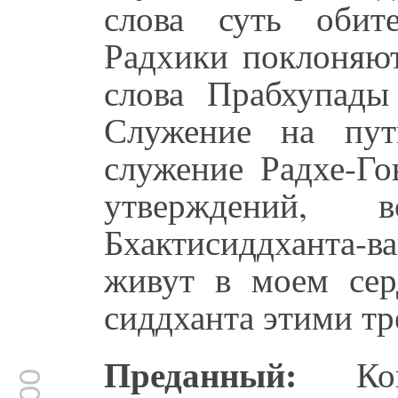
слова суть обит
Радхики поклоняют
слова Прабхупады
Служение на пут
служение Радхе-Го
утверждений,
Бхактисиддханта-в
живут в моем серд
сиддханта этими тр
Преданный:
Ког