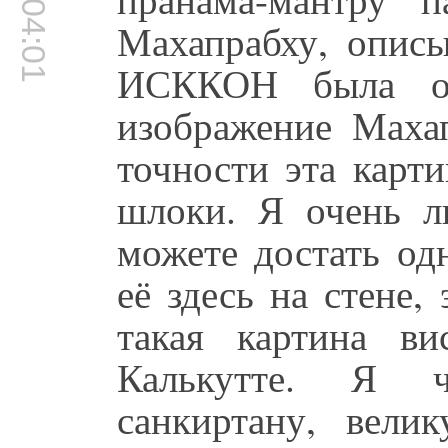
00:04:01
Махапрабху, описы
ИСККОН была опу
изображение Маха
точности эта карт
шлоки. Я очень л
можете достать од
её здесь на стене,
такая картина в
Калькутте. Я 
санкиртану, вели