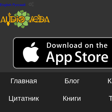
English
Русский
Главная
Блог
К
Цитатник
Книги