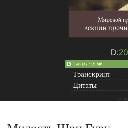
D:
20
Скачать
~19 Мб.
Транскрипт
Цитаты
adver
Милость Шри Гуру