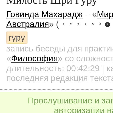
Говинда Махарадж
– «
Мир
Австралия
» (
1
2
3
4
5
6
7
гуру
запись беседы для практ
«
Философия
»
со сложност
длительность:
00:42:29
| к
последняя редакция текст
Прослушивание и заг
авторизации н