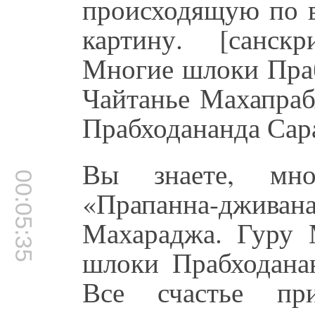
происходящую по в
картину. [санск
Многие шлоки Пра
Чайтанье Махапраб
Прабходананда Сара
Вы знаете, мн
00:05:35
«Прапанна-джи
Махараджа. Гуру 
шлоки Прабходанан
Все счастье пр