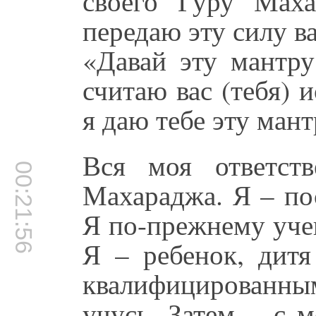
своего Гуру Мах
передаю эту силу ва
«Давай эту мантру
считаю вас (тебя) 
я даю тебе эту мант
Вся моя ответст
00:21:56
Махараджа. Я – по
Я по-прежнему уче
Я – ребенок, дит
квалифицированны
учусь. Затем… с м