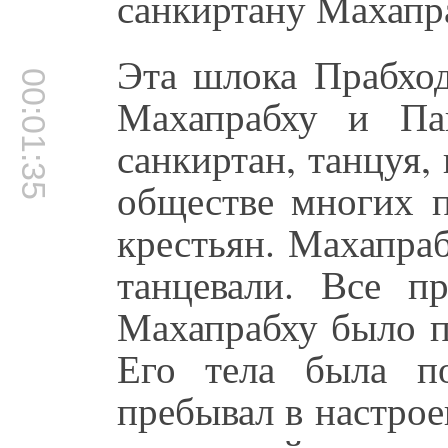
санкиртану Махапр
Эта шлока Прабход
00:01:35
Махапрабху и Пан
санкиртан, танцуя,
обществе многих п
крестьян. Махапра
танцевали. Все п
Махапрабху было п
Его тела была п
пребывал в настро