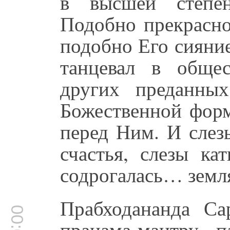
в высшей степен
Подобно прекрасн
подобно Его сияни
танцевал в обще
других преданны
Божественной фор
перед Ним. И слез
счастья, слезы ка
содрогалась… земля
Прабходананда Са
пранама-мантру па