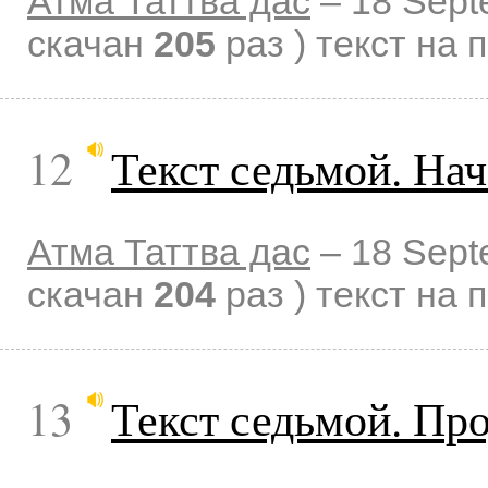
Атма Таттва дас
–
18 Sept
скачан
205
раз )
текст на 
12
Текст седьмой. На
Атма Таттва дас
–
18 Sept
скачан
204
раз )
текст на 
13
Текст седьмой. Пр