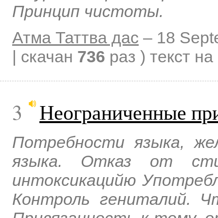
Принцип чистоты.
Атма Таттва дас
–
18 Sept
| скачан
736
раз )
текст на
3
Неограниченные при
Потребности языка, же
языка. Отказ от сти
интоксикацийю Употребл
Контроль гениталий. Ч
Привязанность к тому, о