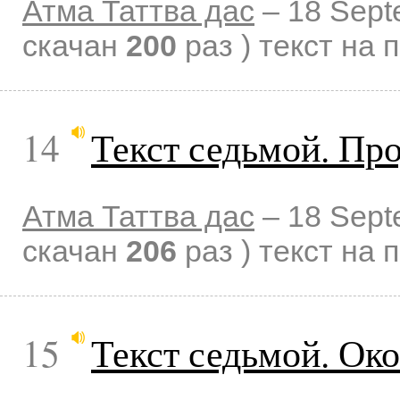
Атма Таттва дас
–
18 Sept
скачан
200
раз )
текст на 
14
Текст седьмой. Пр
Атма Таттва дас
–
18 Sept
скачан
206
раз )
текст на 
15
Текст седьмой. Ок