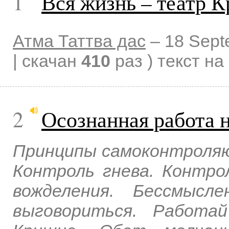
1
Вся жизнь – театр 
Атма Таттва дас
–
18 Sept
| скачан
410
раз )
текст на
2
Осознанная работа 
Принципы самоконтроляю 
Контроль гнева. Контро
вожделения. Бессмысл
выговориться. Работа