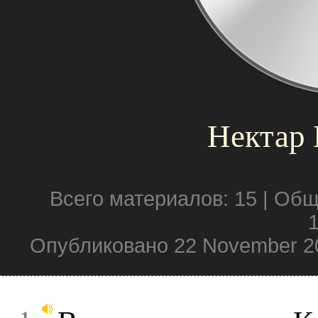
Нектар 
Всего материалов: 15 | Об
1
Опубликовано 22 November 2