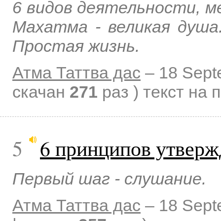
6 видов деятельности, 
Махатма - великая душа
Простая жизнь.
Атма Таттва дас
–
18 Sept
скачан
271
раз )
текст на 
5
6 принципов утверж
Первый шаг - слушание.
Атма Таттва дас
–
18 Sept