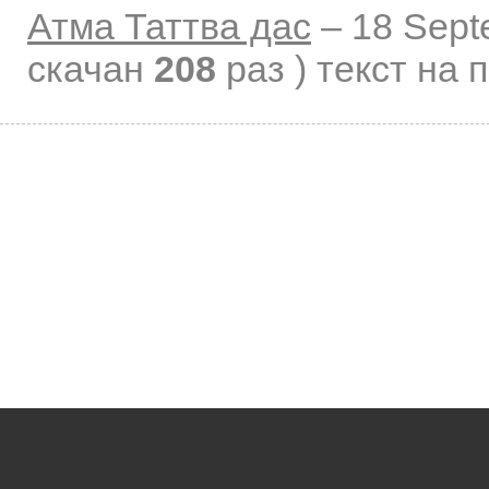
Атма Таттва дас
–
18 Sept
скачан
208
раз )
текст на 