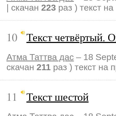
| скачан
223
раз )
текст на
10
Текст четвёртый. 
Атма Таттва дас
–
18 Sept
скачан
211
раз )
текст на 
11
Текст шестой