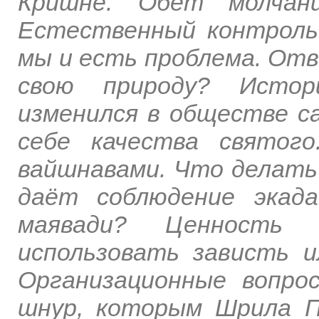
Кришне. Обет молчани
Естественный контроль 
мы и есть проблема. Отв
свою природу? Истор
изменился в обществе с
себе качества святог
вайшнавами. Что делать
даёт соблюдение экад
маявади? Ценность 
использовать зависть 
Организационные вопро
шнур, которым Шрила П