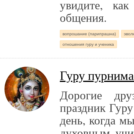
увидите, как
общения.
вопрошание (парипрашна)
эвол
отношения гуру и ученика
Гуру пурнима
Дорогие дру
праздник Гуру
день, когда м
духовным учи