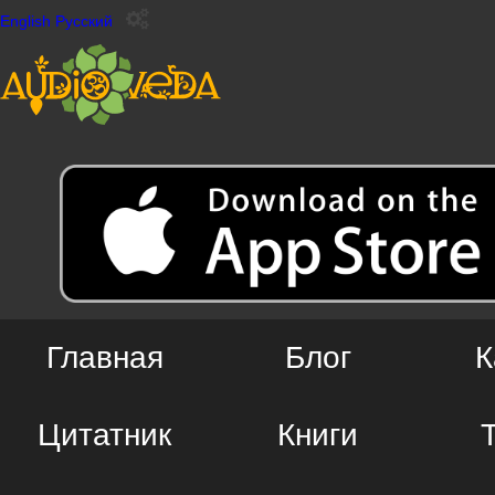
English
Русский
Главная
Блог
К
Цитатник
Книги