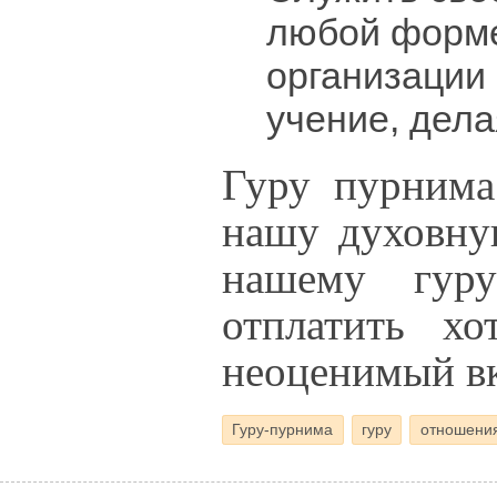
любой форме
организации
учение, дела
Гуру пурнима
нашу духовну
нашему гуру
отплатить хо
неоценимый вк
Гуру-пурнима
гуру
отношения