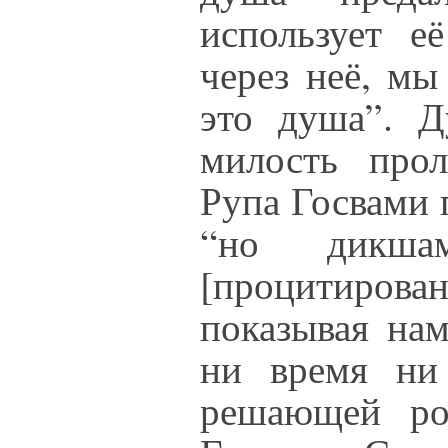
использует е
через неё, мы
это душа”. 
милость про
Рупа Госвами 
“но дикша
[процитиров
показывая нам
ни время ни
решающей ро