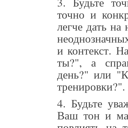
3. Будьте то
точно и конкр
легче дать на 
неоднозначных
и контекст. Н
ты?", а спр
день?" или "К
тренировки?".
4. Будьте ува
Ваш тон и ма
повлиять на т