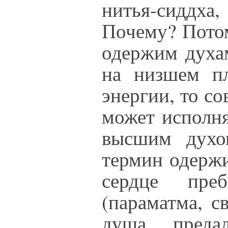
нитья-сиддха
Почему? Потом
одержим духам
на низшем пл
энергии, то со
может исполн
высшим духо
термин одержи
сердце пре
(параматма, с
душа преда