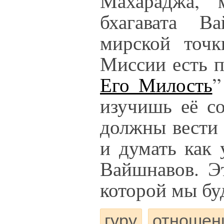
Махараджа, 
бхагавата В
мирской точк
Миссии есть п
Его Милость
”
изучишь её с
должны вести 
и думать как 
Вайшнавов. Э
которой мы бу
гуру
отношени