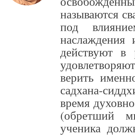
освобождён
называются сва
под влияние
наслаждения 
действуют в 
удовлетворяю
верить именно
садхана-сиддх
время духовно
(обретший м
ученика долж