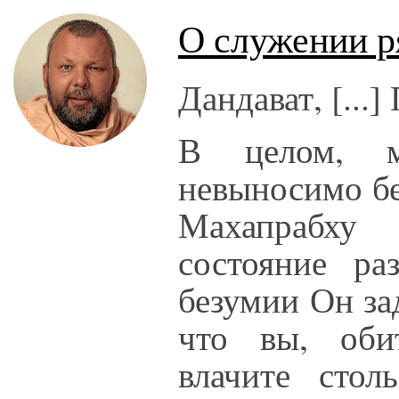
О служении р
Дандават, [...]
В целом, ма
невыносимо бе
Махапрабху
состояние ра
безумии Он за
что вы, обит
влачите стол