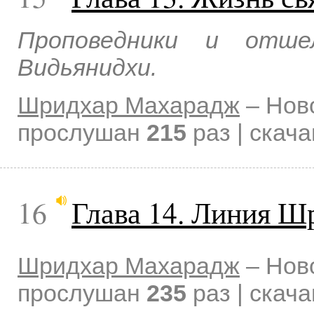
Проповедники и отшел
Видьянидхи.
Шридхар Махарадж
–
Нов
прослушан
215
раз | скач
16
Глава 14. Линия Ш
Шридхар Махарадж
–
Нов
прослушан
235
раз | скач