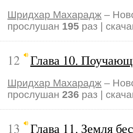
Шридхар Махарадж
–
Нов
прослушан
195
раз | скач
12
Глава 10. Поучающ
Шридхар Махарадж
–
Нов
прослушан
236
раз | скач
13
Глава 11. Земля бе