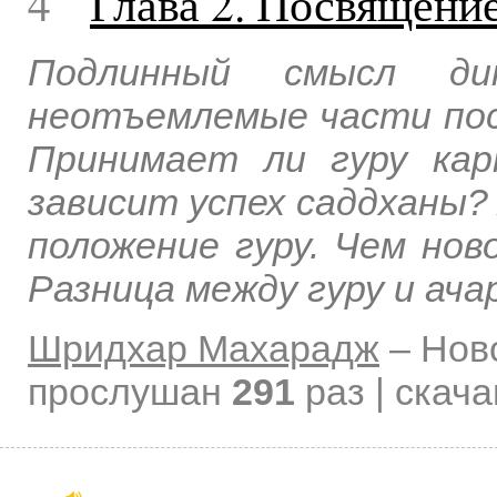
4
Глава 2. Посвящени
Подлинный смысл д
неотъемлемые части пос
Принимает ли гуру кар
зависит успех саддханы
положение гуру. Чем нов
Разница между гуру и ача
Шридхар Махарадж
–
Нов
прослушан
291
раз | скач