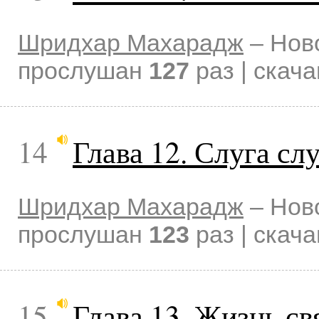
Шридхар Махарадж
–
Нов
прослушан
127
раз | скач
14
Глава 12. Слуга сл
Шридхар Махарадж
–
Нов
прослушан
123
раз | скач
15
Глава 13. Жизнь с