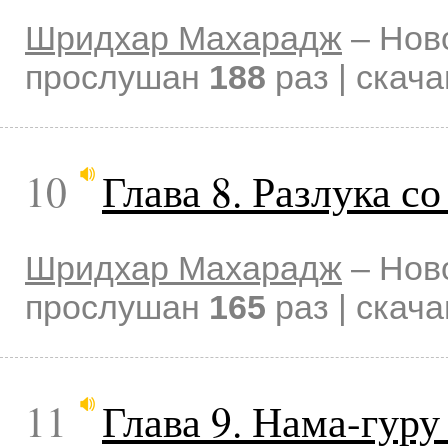
Шридхар Махарадж
–
Нов
прослушан
188
раз | скач
10
Глава 8. Разлука с
Шридхар Махарадж
–
Нов
прослушан
165
раз | скач
11
Глава 9. Нама-гуру