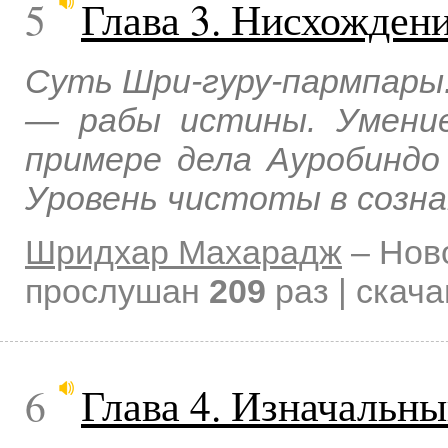
5
Глава 3. Нисхождени
Суть Шри-гуру-пармпары
— рабы истины. Умени
примере дела Ауробиндо
Уровень чистоты в созн
Шридхар Махарадж
–
Нов
прослушан
209
раз | скач
6
Глава 4. Изначальны