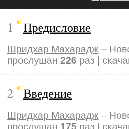
1
Предисловие
Шридхар Махарадж
–
Нов
прослушан
226
раз | скач
2
Введение
Шридхар Махарадж
–
Нов
прослушан
175
раз | скач