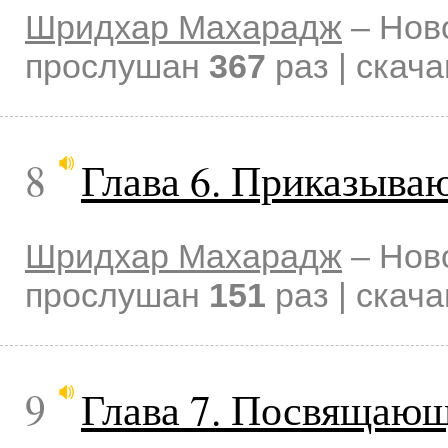
Шридхар Махарадж
–
Нов
прослушан
367
раз | скач
8
Глава 6. Приказываю
Шридхар Махарадж
–
Нов
прослушан
151
раз | скач
9
Глава 7. Посвящающ