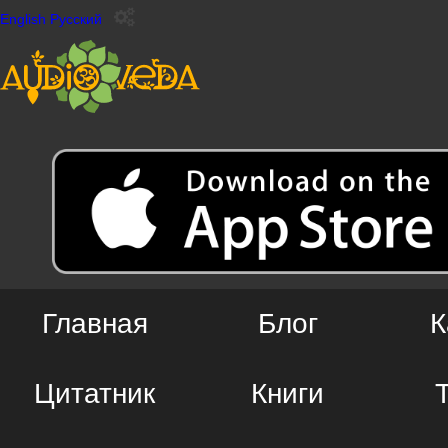
English
Русский
Главная
Блог
К
Цитатник
Книги