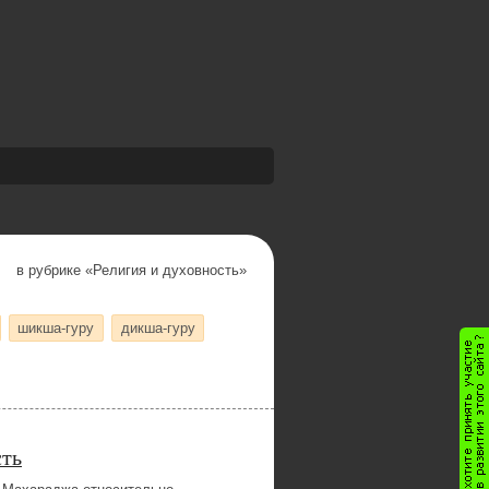
в рубрике «
Религия и духовность
»
шикша-гуру
дикша-гуру
сть