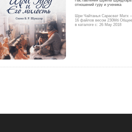
Наставления Шрилы Шридхара
отношений гуру и ученика
Шри Чайтанья Сарасват Матх
16 файлов весом 230Мб Общее 
в каталоге с: 26 May 2018