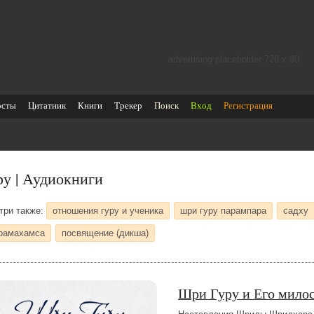
advertising placeholder 728 х 90
осты
Цитатник
Книги
Трекер
Поиск
Вход
Регистрация
ру | Аудиокниги
три также:
отношения гуру и ученика
шри гуру парампара
садху
рамахамса
посвящение (дикша)
Шри Гуру и Его мило