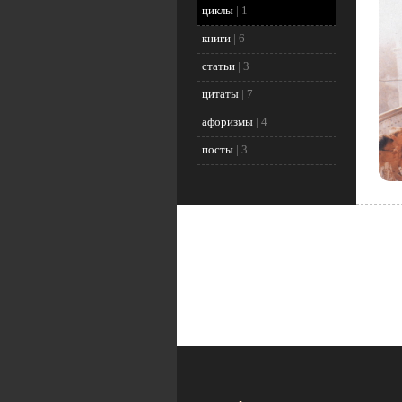
циклы
|
1
книги
|
6
статьи
|
3
цитаты
|
7
афоризмы
|
4
посты
|
3