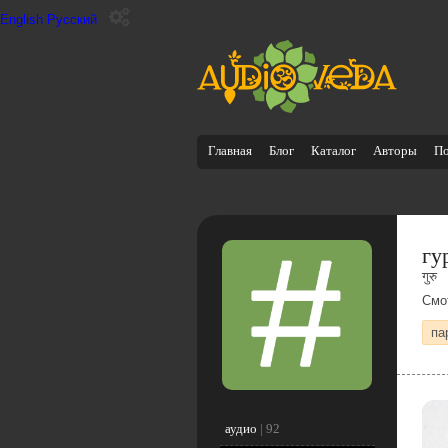
English
Русский
Главная
Блог
Каталог
Авторы
П
гу
गुरु
Смо
па
аудио
|
92