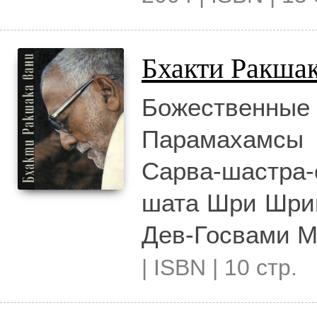
Бхакти Ракша
Божественны
Парамахамсы
Сарва-шастра
шата Шри Шри
Дев-Госвами М
| ISBN | 10 стр.