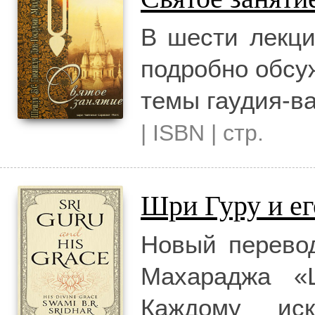
В шести лекц
подробно обсу
темы гаудия-в
| ISBN | стр.
Шри Гуру и ег
Новый перево
Махараджа «
Каждому ис