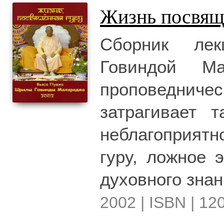
Жизнь посвящ
Сборник лек
Говиндой М
проповедниче
затрагивает т
неблагоприят
гуру, ложное 
духовного знан
2002 | ISBN | 120