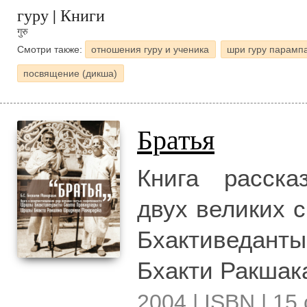
гуру | Книги
गुरु
Смотри также:
отношения гуру и ученика
шри гуру парамп
посвящение (дикша)
Братья
Книга расска
двух великих 
Бхактиведант
Бхакти Ракша
2004 | ISBN | 15 