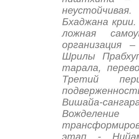
неустойчивая
Бхаджана крии.
ложная самоу
организация 
Шрилы Прабхуп
тарала, перев
Третий пер
подверженност
Вишайа-сангара
Вожделение
трансформиро
этап - Нийа