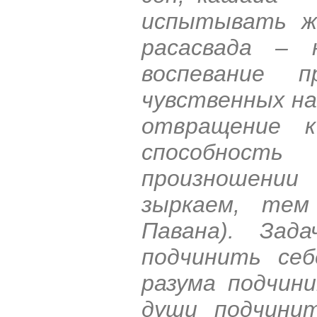
испытывать жа
расасвада – 
воспевание п
чувственных н
отвращение к
способност
произношени
зыркаем, те
Павана). За
подчинить се
разума подчин
души подчини