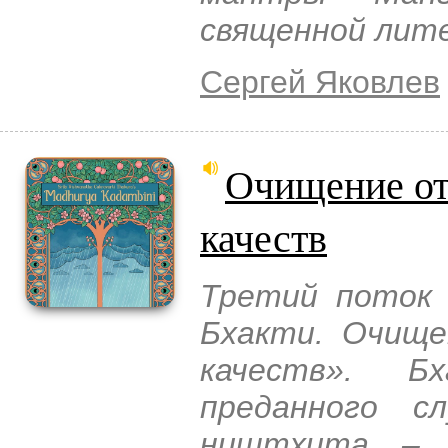
священной лит
Сергей Яковлев
Очищение от
качеств
Третий поток 
Бхакти. Очище
качеств». Б
преданного с
ништхита – 