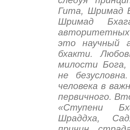
Гита, Шримад 
Шримад Бхаг
авторитетных 
это научный а
бхакти. Любо
милости Бога,
не безусловна
человека в важ
первичного. Вт
«Ступени Бх
Шраддха, Сад
причин страд