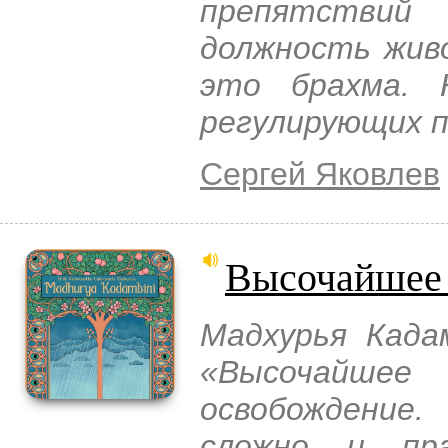
препятствий 
должность живо
это брахма. 
регулирующих п
Сергей Яковлев
Высочайшее 
Мадхурья Када
«Высочайшее
освобождение.
сложно и пра