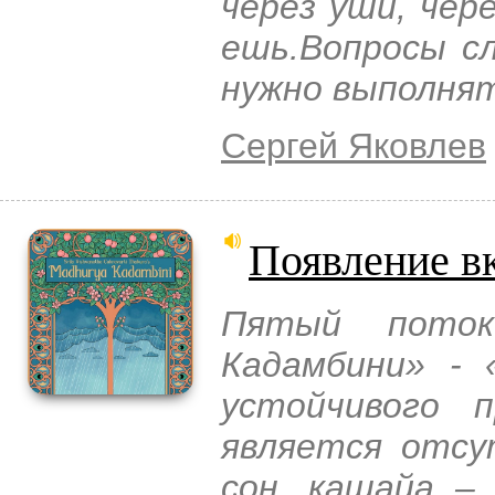
через уши, чер
ешь.Вопросы с
нужно выполнят
Сергей Яковлев
Появление в
Пятый поток
Кадамбини» - 
устойчивого п
является отсу
сон, кашайа –