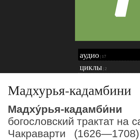
аудио
|
17
циклы
|
2
Мадхурья-кадамбини
Мадху́рья-кадамби́ни
— 
богословский трактат на 
Чакраварти (1626—1708