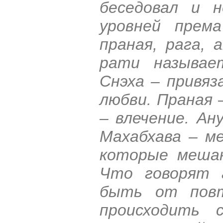
беседовал и 
уровней према
праная, рага, 
рати называе
Снэха – привяз
любви. Праная 
– влечение. Ан
Махабхава – ме
которые мешаю
Что говорят 
быть от повт
происходить 