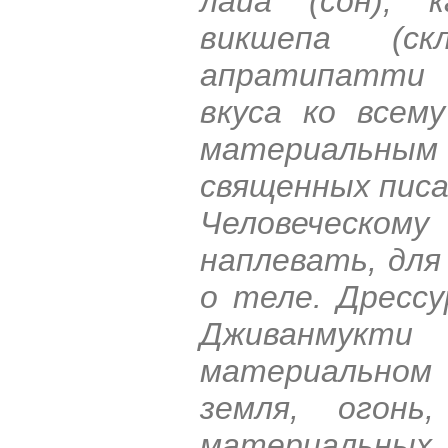
лайа (сон), к
викшепа (ск
апратипатти 
вкуса ко всему
материальны
священных писа
Человеческом
наплевать, для
о теле. Дрессу
Дживанмукт
материальном 
земля, огонь
материальных 