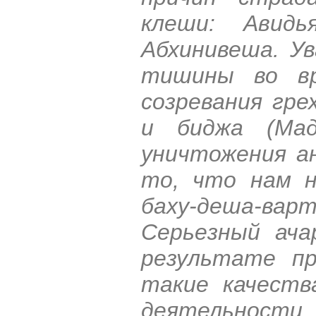
клеши: Авид
Абхинивеша. Ув
тишины во вр
созревания гре
и биджа (Мад
уничтожения а
то, что нам н
баху-деша-варт
Серьезный ача
результате пр
такие качеств
деятельности, 