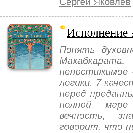
Сергей Яковлев
Исполнение 
Понять духовн
Махабхарат
непостижимое 
логики. 7 каче
перед преданны
полной мер
вечность, з
говорит, что н