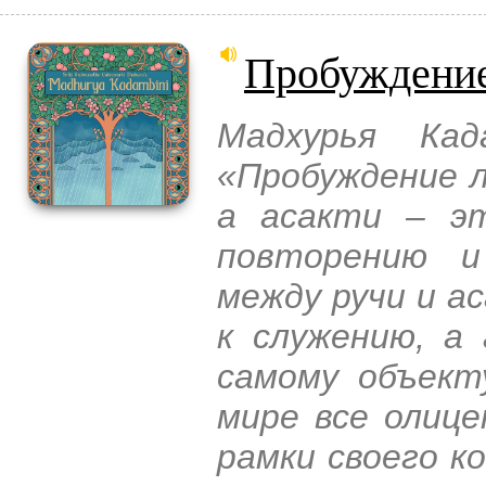
Пробуждение
Мадхурья Ка
«Пробуждение л
а асакти – эт
повторению и
между ручи и а
к служению, а
самому объекту
мире все олиц
рамки своего к