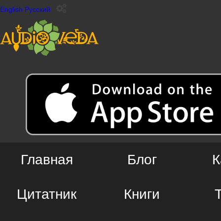
English
Русский
Главная
Блог
К
Цитатник
Книги