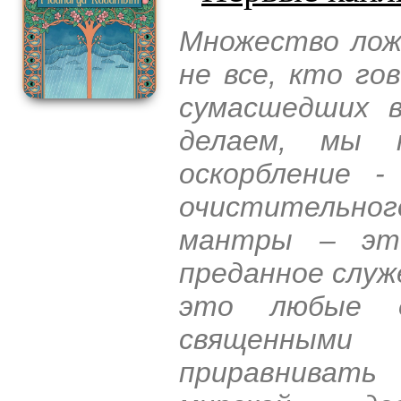
Множество лож
не все, кто го
сумасшедших 
делаем, мы н
оскорбление 
очистительно
мантры – эт
преданное служ
это любые д
священными
приравнивать