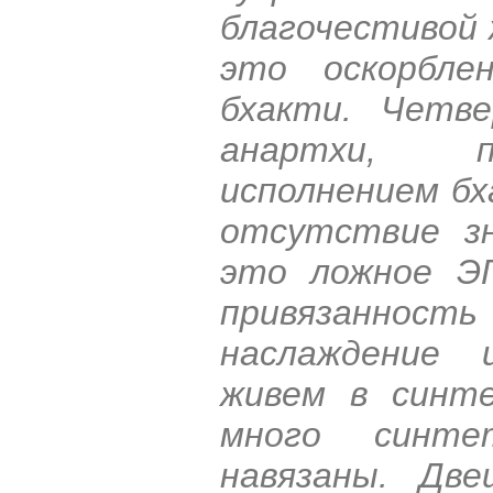
благочестивой 
это оскорбле
бхакти. Четв
анартхи, п
исполнением бх
отсутствие зн
это ложное Э
привязанност
наслаждение 
живем в синте
много синте
навязаны. Дв