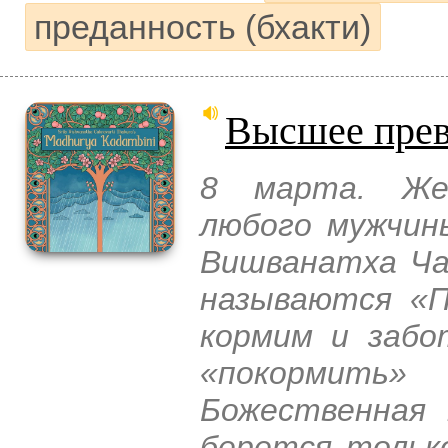
преданность (бхакти)
Высшее прев
8 марта. Жен
любого мужчин
Вишванатха Чак
называются «П
кормим и забо
«покормить
Божественная 
берется тольк