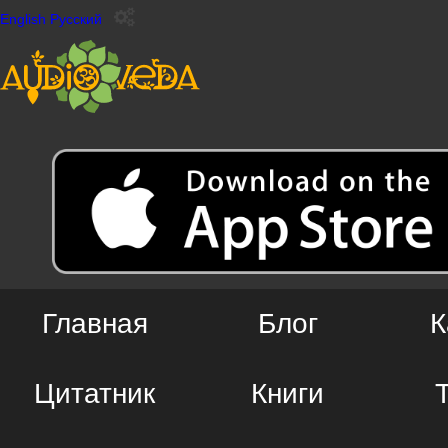
English
Русский
Главная
Блог
К
Цитатник
Книги