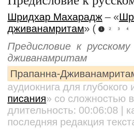
Шридхар Махарадж
– «
Шр
дживанамритам
» (
1
2
3
4
Предисловие к русском
дживанамритам
Прапанна-Дживанамрита
аудиокнига для глубокого
писания
»
со сложностью в
длительность:
00:06:08
| к
последняя редакция текст