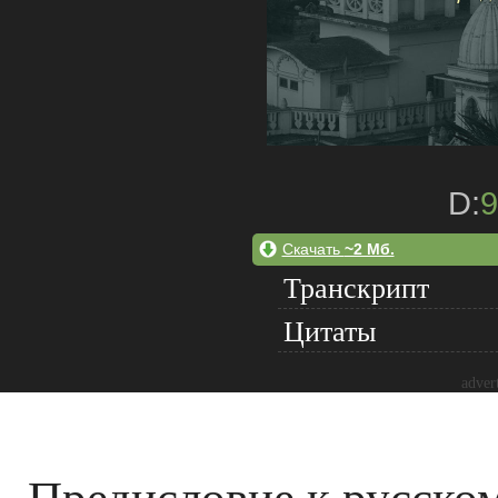
D:
9
Скачать
~2 Мб.
Транскрипт
Цитаты
adver
Предисловие к русско