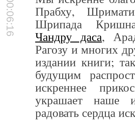
00:06:16
Прабху, Шримат
Шрипада Кришн
Чандру даса
, Ара
Рагозу и многих д
издании книги; та
будущим распрос
искреннее прико
украшает наше и
радовать сердца и