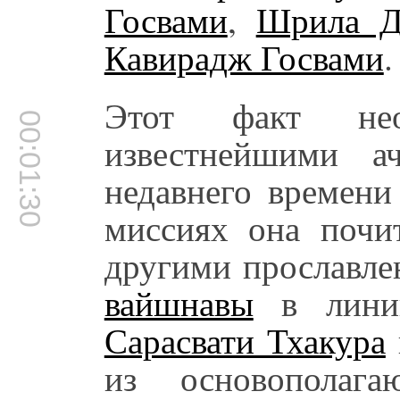
Госвами
,
Шрила Д
Кавирадж Госвами
.
Этот факт неод
00:01:30
известнейшими а
недавнего времени
миссиях она почит
другими прославл
вайшнавы
в лин
Сарасвати Тхакура
из основополага