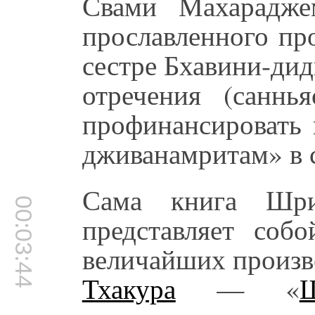
Свами Махарадже
прославленного пр
сестре Бхавини-ди
отречения (саннь
профинансировать
дживанамритам» в с
Сама книга Шр
00:03:44
представляет соб
величайших произ
Тхакура
— «
Ш