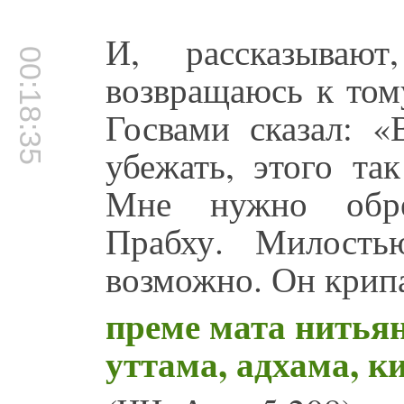
И, рассказыва
00:18:35
возвращаюсь к том
Госвами сказал: «
убежать, этого та
Мне нужно обре
Прабху. Милость
возможно. Он крипа
преме мата нитья
уттама, адхама, к