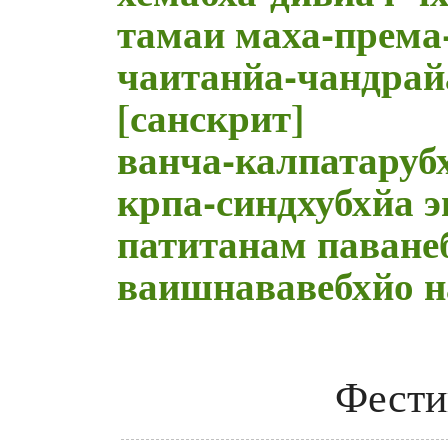
тамаи маха-према
чаитанйа-чандрай
[санскрит]
ванча-калпатаруб
крпа-синдхубхйа э
патитанам паване
ваишнававебхйо н
Фести