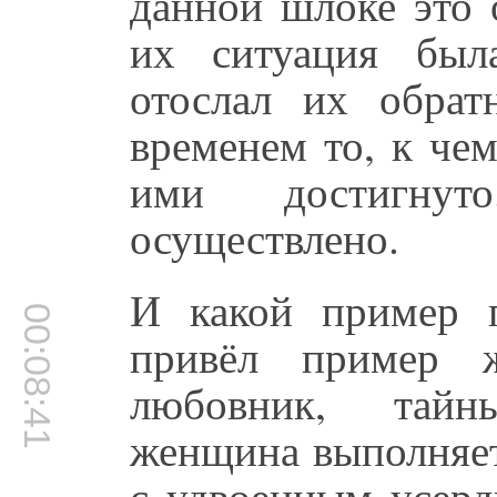
данной шлоке это 
их ситуация был
отослал их обрат
временем то, к чем
ими достигну
осуществлено.
И какой пример 
00:08:41
привёл пример 
любовник, тайн
женщина выполняет
с удвоенным усерд