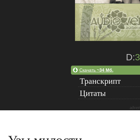
D:
3
Скачать
~34 Мб.
Транскрипт
Цитаты
adver
Узы милости