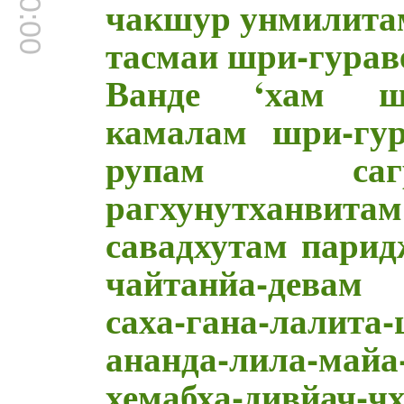
чакшур унмилита
тасмаи шри-гурав
Ванде ‘хам шр
камалам шри-гу
рупам сагр
рагхунутханвита
савадхутам пари
чайтанйа-девам
саха-гана-лалита
ананда-лила-майа
хемабха-дивйач-ч