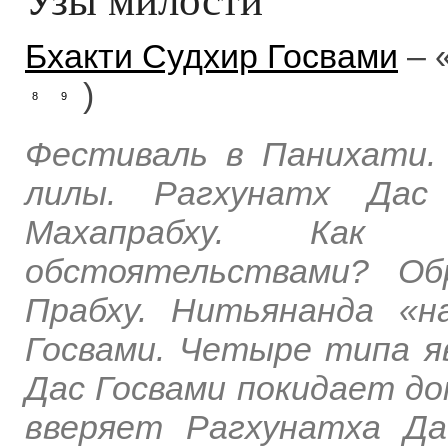
Бхакти Судхир Госвами
– 
)
8
9
Фестиваль в Панихати.
лилы. Рагхунатх Дас
Махапрабху. Как
обстоятельствами? Об
Прабху. Нитьянанда «н
Госвами. Четыре типа я
Дас Госвами покидает до
вверяет Рагхунатха Да