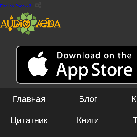
English
Русский
Главная
Блог
К
Цитатник
Книги