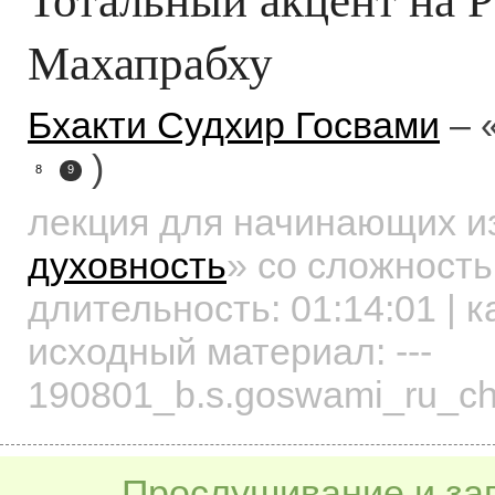
Махапрабху
Бхакти Судхир Госвами
– 
)
8
9
лекция для начинающих
и
духовность
»
со сложность
длительность:
01:14:01
| к
исходный материал: ---
190801_b.s.goswami_ru_c
Прослушивание и заг