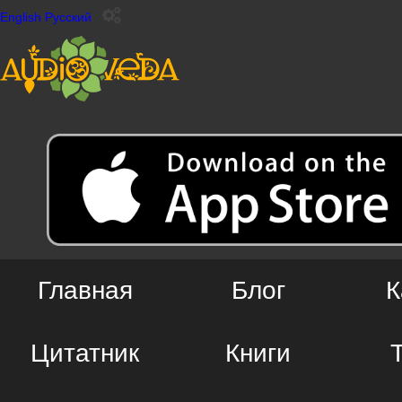
English
Русский
Главная
Блог
К
Цитатник
Книги