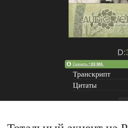
D:
Скачать
~33 Мб.
Транскрипт
Цитаты
adver
Тотальный акцент на 