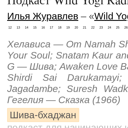
Илья Журавлев
– «
Wild Yo
12
13
14
15
16
17
18
19
20
21
22
23
24
25
26
Хелависа — Om Namah Shi
Your Soul; Snatam Kaur an
G — Шива; Awaken Love Ba
Shirdi Sai Darukamay
Jagadambe; Suresh Wadk
Гегелия — Сказка (1966)
Шива-бхаджан
подкаст для начинающих