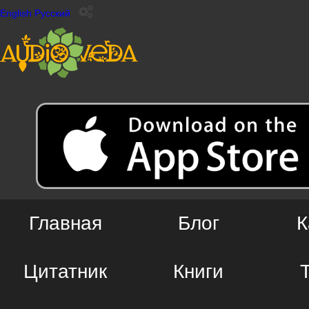
English
Русский
Главная
Блог
К
Цитатник
Книги