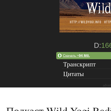
D:
16
Скачать
~94 Мб.
Транскрипт
Цитаты
adver
Подкаст Wild Yogi Rad