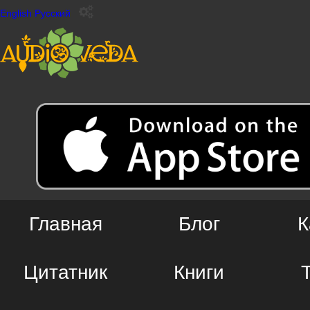
English
Русский
Главная
Блог
К
Цитатник
Книги