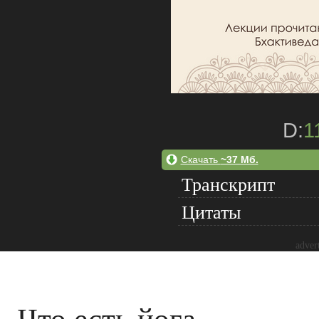
D:
1
Скачать
~37 Мб.
Транскрипт
Цитаты
adver
Что есть йога