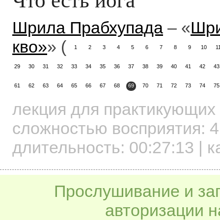
Шрила Прабхупада
– «
Шри
кво»
» (
1
2
3
4
5
6
7
8
9
10
1
29
30
31
32
33
34
35
36
37
38
39
40
41
42
43
61
62
63
64
65
66
67
68
69
70
71
72
73
74
75
лекция для практикующих
сложностью восприятия: 4
длительность:
00:27:13
| к
Прослушивание и заг
авторизации н